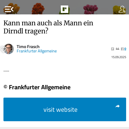
menu_open
Kann man auch als Mann ein
Dirndl tragen?
Timo Frasch
44
0
Frankfurter Allgemeine
15.09.2025
.....
© Frankfurter Allgemeine
visit website