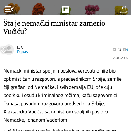
menu_open
Šta je nemački ministar zamerio
Vučiću?
L. V
42
0
Danas
26.03.2026
Nemački ministar spoljnih poslova verovatno nije bio
optimističan u razgovoru s predsednikom Srbije, zemlje
čiji građani od Nemačke, i svih zemalja EU, očekuju
podršku i osudu kriminalnog režima, kažu sagovornici
Danasa povodom razgovora predsednika Srbije,
Aleksandra Vučića, sa ministrom spoljnih poslova
Nemačke, Johanom Vadeflom.
Vučić je u sredu uveče, kako je objavio na društvenim