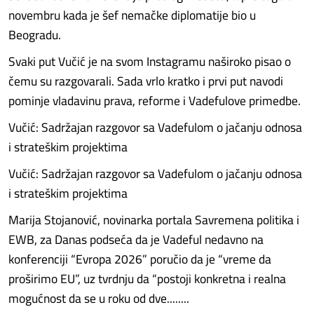
novembru kada je šef nemačke diplomatije bio u
Beogradu.
Svaki put Vučić je na svom Instagramu naširoko pisao o
čemu su razgovarali. Sada vrlo kratko i prvi put navodi
pominje vladavinu prava, reforme i Vadefulove primedbe.
Vučić: Sadržajan razgovor sa Vadefulom o jačanju odnosa
i strateškim projektima
Vučić: Sadržajan razgovor sa Vadefulom o jačanju odnosa
i strateškim projektima
Marija Stojanović, novinarka portala Savremena politika i
EWB, za Danas podseća da je Vadeful nedavno na
konferenciji “Evropa 2026” poručio da je “vreme da
proširimo EU”, uz tvrdnju da “postoji konkretna i realna
mogućnost da se u roku od dve........