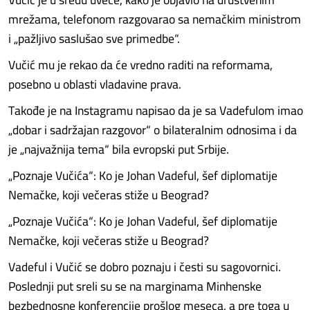
mrežama, telefonom razgovarao sa nemačkim ministrom
i „pažljivo saslušao sve primedbe“.
Vučić mu je rekao da će vredno raditi na reformama,
posebno u oblasti vladavine prava.
Takođe je na Instagramu napisao da je sa Vadefulom imao
„dobar i sadržajan razgovor“ o bilateralnim odnosima i da
je „najvažnija tema“ bila evropski put Srbije.
„Poznaje Vučića“: Ko je Johan Vadeful, šef diplomatije
Nemačke, koji večeras stiže u Beograd?
„Poznaje Vučića“: Ko je Johan Vadeful, šef diplomatije
Nemačke, koji večeras stiže u Beograd?
Vadeful i Vučić se dobro poznaju i česti su sagovornici.
Poslednji put sreli su se na marginama Minhenske
bezbednosne konferencije prošlog meseca, a pre toga u