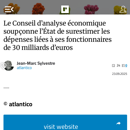
menu_open
Le Conseil d’analyse économique
soupçonne l’État de surestimer les
dépenses liées à ses fonctionnaires
de 30 milliards d’euros
Jean-Marc Sylvestre
24
0
atlantico
23.09.2025
.....
© atlantico
visit website