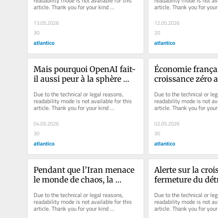
readability mode is not available for this 
readability mode is not ava
article. Thank you for your kind 
article. Thank you for your 
économique français
understanding.
understanding.
13.05.2026
12.05.2026
30
20
atlantico
atlantico
Mais pourquoi OpenAI fait-
Économie français
il aussi peur à la sphère 
croissance zéro au
financière internationale ?
trimestre, une b
Due to the technical or legal reasons, 
Due to the technical or leg
retardement pou
readability mode is not available for this 
readability mode is not ava
article. Thank you for your kind 
article. Thank you for your 
understanding.
understanding.
04.05.2026
02.05.2026
30
30
atlantico
atlantico
Pendant que l’Iran menace 
Alerte sur la crois
le monde de chaos, la 
fermeture du détr
Russie épuise son peuple 
d’Ormuz peut fair
Due to the technical or legal reasons, 
Due to the technical or leg
dans une guerre inutile… 
basculer l’économ
readability mode is not available for this 
readability mode is not ava
article. Thank you for your kind 
article. Thank you for your 
sauf pour Poutine
mondiale dans l
understanding.
understanding.