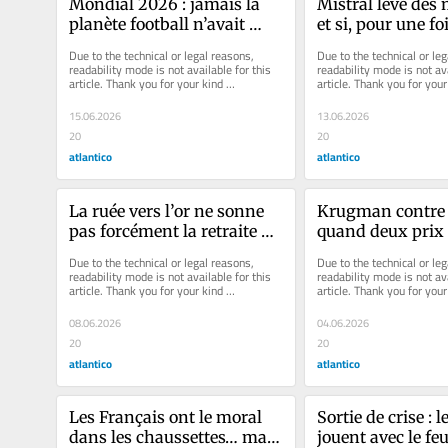
Mondial 2026 : jamais la 
Mistral lève des m
planète football n’avait 
et si, pour une foi
produit une machine à 
allait au bon end
Due to the technical or legal reasons, 
Due to the technical or leg
cash d’une telle puissance. 
readability mode is not available for this 
readability mode is not ava
article. Thank you for your kind 
article. Thank you for your 
Mais au profit de qui ?
understanding.
understanding.
15.06.2026
13.06.2026
20
20
atlantico
atlantico
La ruée vers l’or ne sonne 
Krugman contre 
pas forcément la retraite du 
quand deux prix 
dollar… quoique
disputent la réalit
Due to the technical or legal reasons, 
Due to the technical or leg
européenne
readability mode is not available for this 
readability mode is not ava
article. Thank you for your kind 
article. Thank you for your 
understanding.
understanding.
08.06.2026
04.06.2026
20
20
atlantico
atlantico
Les Français ont le moral 
Sortie de crise : 
dans les chaussettes… mais 
jouent avec le feu