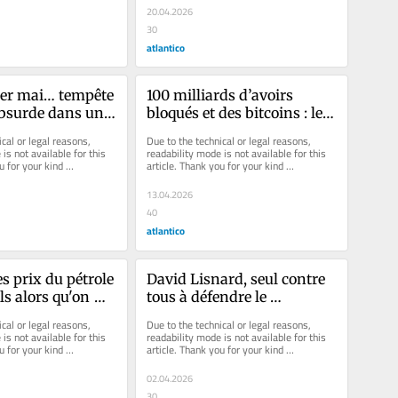
20.04.2026
30
atlantico
1er mai… tempête 
100 milliards d’avoirs 
absurde dans un 
bloqués et des bitcoins : le 
e
prix de la paix pour 
cal or legal reasons, 
Due to the technical or legal reasons, 
Téhéran
is not available for this 
readability mode is not available for this 
u for your kind 
article. Thank you for your kind 
understanding.
13.04.2026
40
atlantico
s prix du pétrole 
David Lisnard, seul contre 
s alors qu'on 
tous à défendre le 
ue pas ?
libéralisme
cal or legal reasons, 
Due to the technical or legal reasons, 
is not available for this 
readability mode is not available for this 
u for your kind 
article. Thank you for your kind 
understanding.
02.04.2026
30