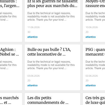
illiards : 
Et si les guerres ne faisaient 
Moyen-Orien
s, l'argent 
plus peur aux marchés du 
rassure en
roit ?
pétrole ?
mais les pe
al reasons, 
Due to the technical or legal reasons, 
Due to the techni
croissance 
ilable for this 
readability mode is not available for this 
readability mode 
kind 
article. Thank you for your kind 
article. Thank yo
déjà
understanding.
understanding.
11.06.2026
10.06.2026
30
20
atlantico
atlantico
Aghion : 
Bulle ou pas bulle ? L’IA, 
PSG : quand
Nobel se 
cette locomotive de 
menacent u
é 
l’économie américaine qui 
milliards 
al reasons, 
Due to the technical or legal reasons, 
Due to the techni
ne fonctionne comme 
ilable for this 
readability mode is not available for this 
readability mode 
kind 
article. Thank you for your kind 
article. Thank yo
aucune autre auparavant
understanding.
understanding.
03.06.2026
02.06.2026
20
20
atlantico
atlantico
les marchés 
Les dix petits 
Ces très g
… et 
commandements de 
de luxe qui