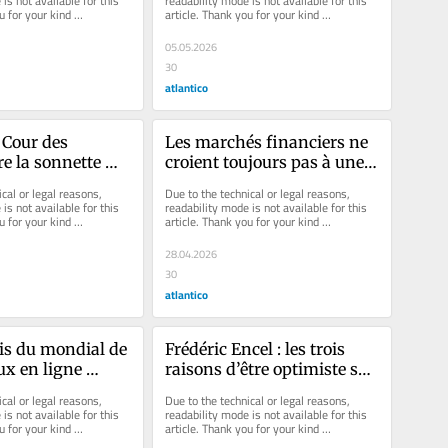
is not available for this 
readability mode is not available for this 
u for your kind 
article. Thank you for your kind 
understanding.
05.05.2026
30
atlantico
 Cour des 
Les marchés financiers ne 
e la sonnette 
croient toujours pas à une 
Le Medef contre-
crise mondiale alors que le 
cal or legal reasons, 
Due to the technical or legal reasons, 
blocus du détroit d’Ormuz 
is not available for this 
readability mode is not available for this 
u for your kind 
article. Thank you for your kind 
se prolonge
understanding.
28.04.2026
30
atlantico
s du mondial de 
Frédéric Encel : les trois 
ux en ligne 
raisons d’être optimiste sur 
t à répondre au 
l’issue de la guerre en Iran
cal or legal reasons, 
Due to the technical or legal reasons, 
ueurs mais 
is not available for this 
readability mode is not available for this 
u for your kind 
article. Thank you for your kind 
hasser les 
understanding.