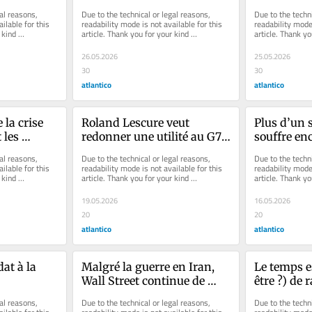
 voir 
Gérard Mulliez
Roland-Gar
al reasons, 
Due to the technical or legal reasons, 
Due to the techni
Fashion-w
ilable for this 
readability mode is not available for this 
readability mode 
kind 
article. Thank you for your kind 
article. Thank yo
understanding.
understanding.
26.05.2026
25.05.2026
30
30
atlantico
atlantico
la crise 
Roland Lescure veut 
Plus d’un s
les 
redonner une utilité au G7, 
souffre enc
aises ont 
un club qui a perdu 
syndrome 
al reasons, 
Due to the technical or legal reasons, 
Due to the techni
de 
beaucoup de légitimité
ilable for this 
readability mode is not available for this 
readability mode 
kind 
article. Thank you for your kind 
article. Thank yo
understanding.
understanding.
19.05.2026
16.05.2026
20
20
atlantico
atlantico
t à la 
Malgré la guerre en Iran, 
Le temps e
Wall Street continue de 
être ?) de 
es affres 
battre ses records, tout 
Bitcoin, à 
al reasons, 
Due to the technical or legal reasons, 
Due to the techni
çais
comme l’Asie, alors que 
prudent... 