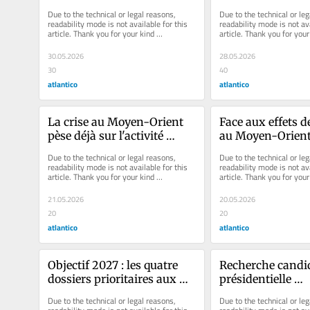
sait-on vraiment pourquoi 
prétendent ne pas
Due to the technical or legal reasons, 
Due to the technical or leg
?
l'incendie
readability mode is not available for this 
readability mode is not ava
article. Thank you for your kind 
article. Thank you for your 
understanding.
understanding.
30.05.2026
28.05.2026
30
40
atlantico
atlantico
La crise au Moyen-Orient 
Face aux effets de 
pèse déjà sur l'activité 
au Moyen-Orient 
mondiale, mais pas 
entreprises franç
Due to the technical or legal reasons, 
Due to the technical or leg
(encore) au point de la crise 
épuisé leur stock 
readability mode is not available for this 
readability mode is not ava
article. Thank you for your kind 
article. Thank you for your 
de 2008 ou de celle du 
résilience
understanding.
understanding.
Covid
21.05.2026
20.05.2026
20
20
atlantico
atlantico
Objectif 2027 : les quatre 
Recherche candida
dossiers prioritaires aux 
présidentielle 
yeux du patronat français 
désespérément : l
Due to the technical or legal reasons, 
Due to the technical or leg
pour sauver le modèle 
des patrons fran