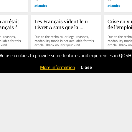
atlantico
atlantico
 arrêtait 
Les Français vident leur 
Crise en vu
ançais ?
Livret A sans que la 
de l’emploi
consommation reparte, 
recruter es
al reasons, 
Due to the technical or legal reasons, 
Due to the techni
mais où passe donc l’argent 
se gripper
ilable for this 
readability mode is not available for this 
readability mode 
kind 
article. Thank you for your kind 
article. Thank yo
?
understanding.
understanding.
We use cookies to provide some features and experiences in QOSH
30.03.2026
28.03.2026
30
50
More information
.
Close
atlantico
atlantico