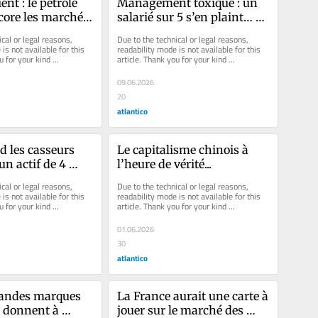
t : le pétrole 
Management toxique : un 
core les marchés, 
salarié sur 5 s’en plaint… 
rspectives de 
mais qui ose regarder de 
cal or legal reasons, 
Due to the technical or legal reasons, 
les inquiètent 
leur côté ?
is not available for this 
readability mode is not available for this 
u for your kind 
article. Thank you for your kind 
understanding.
09.06.2026
20
atlantico
 les casseurs 
Le capitalisme chinois à 
n actif de 4 
l’heure de vérité...
d’euros
cal or legal reasons, 
Due to the technical or legal reasons, 
is not available for this 
readability mode is not available for this 
u for your kind 
article. Thank you for your kind 
understanding.
01.06.2026
30
atlantico
randes marques 
La France aurait une carte à 
 donnent à 
jouer sur le marché des 