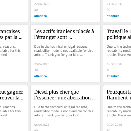
fraudeurs
22.04.2026
21.04.2026
40
30
atlantico
atlantico
rançaises 
Les actifs iraniens placés à 
Travail le 
s par la 
l’étranger sont 
politique 
Orient, 
considérables, mais sont 
dé à coudr
al reasons, 
Due to the technical or legal reasons, 
Due to the techni
ment que 
très difficiles à récupérer 
ilable for this 
readability mode is not available for this 
readability mode 
kind 
article. Thank you for your kind 
article. Thank yo
par l’Occident et peut-être 
understanding.
understanding.
par les Iraniens eux-
15.04.2026
14.04.2026
mêmes
30
40
atlantico
atlantico
ut gagner 
Diesel plus cher que 
Pourquoi le
rouver la 
l’essence : une aberration 
flambent-il
opinion et 
devenue la norme
n'en manq
al reasons, 
Due to the technical or legal reasons, 
Due to the techni
s des 
ilable for this 
readability mode is not available for this 
readability mode 
kind 
article. Thank you for your kind 
article. Thank yo
ires. Mais 
understanding.
understanding.
 ?
06.04.2026
04.04.2026
40
30