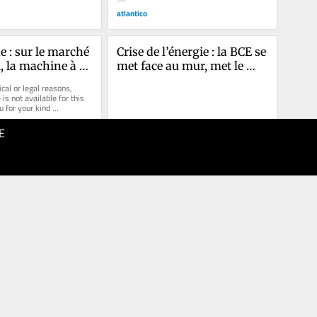
atlantico
e : sur le marché 
Crise de l’énergie : la BCE se 
, la machine à 
met face au mur, met le 
t déjà en train de 
pied sur l’accélérateur et 
cal or legal reasons, 
appuie sur le klaxon
is not available for this 
u for your kind 
E
26.03.2026
50
atlantico