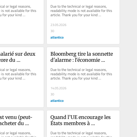
ros un air de 
terres rares, mais elle n'a 
cal or legal reasons, 
Due to the technical or legal reasons, 
eek
pas de stratégie
is not available for this 
readability mode is not available for this 
u for your kind 
article. Thank you for your kind 
understanding.
23.05.2026
30
atlantico
alarié sur deux 
Bloomberg tire la sonnette 
ore du 
d'alarme : l'économie 
de l’imposteur
française entre dans une 
cal or legal reasons, 
Due to the technical or legal reasons, 
zone de turbulences sous 
is not available for this 
readability mode is not available for this 
u for your kind 
article. Thank you for your kind 
l'effet de la crise iranienne
understanding.
14.05.2026
30
atlantico
st venu (peut-
Quand l’UE encourage les 
racheter du 
États membres à 
condition d’être 
augmenter les impôts… et 
cal or legal reasons, 
Due to the technical or legal reasons, 
ou d’aimer le 
pas n’importe lesquels !