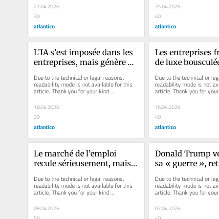
27.04.2026
25.04.2026
30
40
atlantico
atlantico
L’IA s’est imposée dans les 
Les entreprises f
entreprises, mais génère de 
de luxe bousculée
plus en plus d’inquiétudes 
guerre au Moyen-
Due to the technical or legal reasons, 
Due to the technical or leg
sur la fiabilité des données 
mais moins forte
readability mode is not available for this 
readability mode is not ava
article. Thank you for your kind 
article. Thank you for your 
partagées
prévu
understanding.
understanding.
18.04.2026
16.04.2026
30
40
atlantico
atlantico
Le marché de l’emploi 
Donald Trump ve
recule sérieusement, mais 
sa « guerre », ret
l’IA envahit tous les 
confiance de son 
Due to the technical or legal reasons, 
Due to the technical or leg
métiers, notamment pour 
obtenir du Congrè
readability mode is not available for this 
readability mode is not ava
article. Thank you for your kind 
article. Thank you for your 
la génération Z
rallonges budgéta
understanding.
understanding.
combien ça coûte
09.04.2026
07.04.2026
50
40