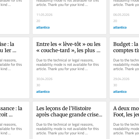
ilable for this 
readability mode is not available for this 
readability mode 
kind 
article. Thank you for your kind 
article. Thank yo
l’Europe s’installe en 
risque
understanding.
understanding.
baisse. Cherchez l’erreur
11.05.2026
06.05.2026
20
20
atlantico
atlantico
e : la 
Entre les « lève-tôt » ou les 
Budget : la
 1er 
« couche-tard », les plus 
comptes tir
ombe à 
compétitifs ne sont pas 
d’alarme. 
al reasons, 
Due to the technical or legal reasons, 
Due to the techni
r 2027
toujours ceux auxquels on 
attaque.
ilable for this 
readability mode is not available for this 
readability mode 
kind 
article. Thank you for your kind 
article. Thank yo
pense
understanding.
understanding.
30.04.2026
29.04.2026
30
30
atlantico
atlantico
sance : la 
Les leçons de l’Histoire 
A deux moi
oit 
après chaque grande crise 
Foot, les je
e 
mondiale
s’attenden
al reasons, 
Due to the technical or legal reasons, 
Due to the techni
ie 
rush de jo
ilable for this 
readability mode is not available for this 
readability mode 
kind 
article. Thank you for your kind 
article. Thank yo
e chaos
surtout à c
understanding.
understanding.