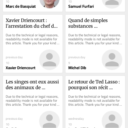
10
10
Marc de Basquiat
Samuel Furfari
Xavier Driencourt : 
Quand de simples 
l’arrestation du chef de 
substances 
la DZ Mafia ne signe 
hallucinogènes révèlent 
Due to the technical or legal reasons, 
Due to the technical or legal reasons, 
qu’une vraie-fausse 
le fonctionnement du 
readability mode is not available for 
readability mode is not available for 
this article. Thank you for your kind 
this article. Thank you for your kind 
détente entre Paris et 
cerveau
understanding.
understanding.
Alger
previous day
previous day
10
9
Xavier Driencourt
Michel Dib
Les singes ont eux aussi 
Le retour de Ted Lasso : 
des animaux de 
pourquoi son récit 
compagnie : plongée 
empreint de 
Due to the technical or legal reasons, 
Due to the technical or legal reasons, 
dans le monde des 
bienveillance doit tant 
readability mode is not available for 
readability mode is not available for 
this article. Thank you for your kind 
this article. Thank you for your kind 
amitiés inter-espèces
aux histoires de « 
understanding.
understanding.
jeunes orphelines »
previous day
wednesday
10
10