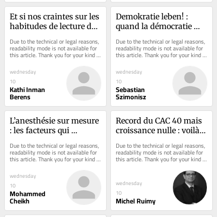
Et si nos craintes sur les 
Demokratie leben! : 
habitudes de lecture de 
quand la démocratie 
la génération Z étaient 
allemande, financée par 
Due to the technical or legal reasons, 
Due to the technical or legal reasons, 
largement infondées ?
l'État, sert de paravent à 
readability mode is not available for 
readability mode is not available for 
this article. Thank you for your kind 
this article. Thank you for your kind 
l'extrémisme
understanding.
understanding.
wednesday
wednesday
10
10
Kathi Inman
Sebastian
Berens
Szimonisz
L’anesthésie sur mesure 
Record du CAC 40 mais 
: les facteurs qui 
croissance nulle : voilà 
changent tout avant 
ce que révèle le 
Due to the technical or legal reasons, 
Due to the technical or legal reasons, 
une opération
paradoxe français
readability mode is not available for 
readability mode is not available for 
this article. Thank you for your kind 
this article. Thank you for your kind 
understanding.
understanding.
wednesday
wednesday
10
Mohammed
10
Cheikh
Michel Ruimy