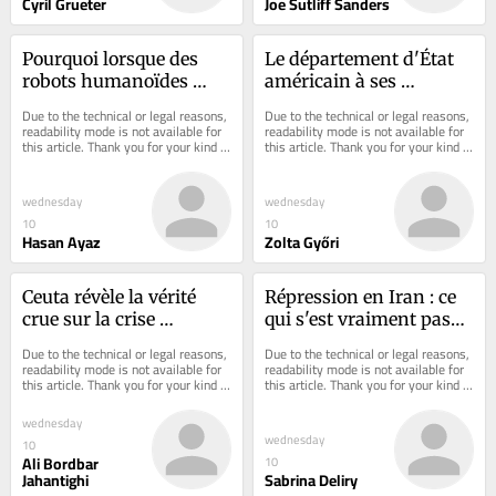
Cyril Grueter
Joe Sutliff Sanders
Pourquoi lorsque des 
Le département d'État 
robots humanoïdes 
américain à ses 
manquent d'aisance, la 
ressortissants 
Due to the technical or legal reasons, 
Due to the technical or legal reasons, 
méfiance s’installe
voyageant en Belgique : 
readability mode is not available for 
readability mode is not available for 
this article. Thank you for your kind 
this article. Thank you for your kind 
« Faites preuve d'une 
understanding.
understanding.
vigilance accrue »
wednesday
wednesday
10
10
Hasan Ayaz
Zolta Győri
Ceuta révèle la vérité 
Répression en Iran : ce 
crue sur la crise 
qui s'est vraiment passé 
migratoire en Europe
pendant que Paris 
Due to the technical or legal reasons, 
Due to the technical or legal reasons, 
regardait ailleurs
readability mode is not available for 
readability mode is not available for 
this article. Thank you for your kind 
this article. Thank you for your kind 
understanding.
understanding.
wednesday
wednesday
10
Ali Bordbar
10
Jahantighi
Sabrina Deliry