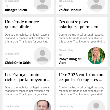
previous day
previous day
10
10
Aliasger Salem
Valérie Hanoun
Une étude montre 
Ces quatre pays 
qu'une pilule 
asiatiques qui misent 
hebdomadaire contre le 
sur l’IA pour renverser 
Due to the technical or legal reasons, 
Due to the technical or legal reasons, 
VIH est aussi efficace 
la table
readability mode is not available for 
readability mode is not available for 
this article. Thank you for your kind 
this article. Thank you for your kind 
qu'une prise 
understanding.
understanding.
quotidienne
previous day
previous day
10
Robyn Klingler-
10
Chloé Orkin Orkin
Vidra
Les Français moins 
L’été 2026 confirme tout 
riches que la moyenne 
ce que les écologistes 
européenne pour la 3e 
disent depuis 50 ans : 
Due to the technical or legal reasons, 
Due to the technical or legal reasons, 
année consécutive : 
non, et voilà pourquoi
readability mode is not available for 
readability mode is not available for 
this article. Thank you for your kind 
this article. Thank you for your kind 
jusqu'où ira le grand 
understanding.
understanding.
déclassement ?
previous day
previous day