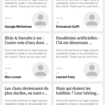
perfectionner les délices 
maths
readability mode is not available for 
readability mode is not available for 
this article. Thank you for your kind 
this article. Thank you for your kind 
à base de cacao
understanding.
understanding.
latest
latest
6
10
Georgia Michelman
Emmanuel Goffi
Rhin & Danube à sec : 
Pandémies artificielles : 
l’autre voie d’eau dont la 
l’IA est désormais 
fermeture pénalise 
capable de produire des 
Due to the technical or legal reasons, 
Due to the technical or legal reasons, 
lourdement l’économie 
virus qui n’existent pas 
readability mode is not available for 
readability mode is not available for 
this article. Thank you for your kind 
this article. Thank you for your kind 
européenne
dans la nature
understanding.
understanding.
latest
latest
10
10
Rico Luman
Laurent Foiry
Les chats deviennent-ils 
Mais qui étaient les 
plus dociles, ou sont-ce 
luddites ? Leur héritage 
les humains qui 
résonne encore dans la 
Due to the technical or legal reasons, 
Due to the technical or legal reasons, 
changent ?
politique, la critique 
readability mode is not available for 
readability mode is not available for 