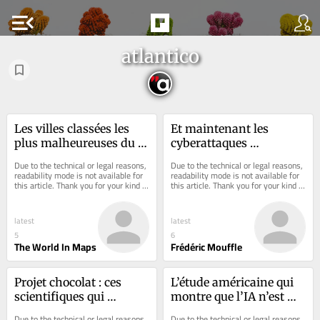
menu_open
atlantico
Les villes classées les 
Et maintenant les 
plus malheureuses du 
cyberattaques 
monde
iraniennes contre les 
Due to the technical or legal reasons, 
Due to the technical or legal reasons, 
réseaux de distribution 
readability mode is not available for 
readability mode is not available for 
this article. Thank you for your kind 
this article. Thank you for your kind 
d’eau potable
understanding.
understanding.
latest
latest
5
6
The World In Maps
Frédéric Mouffle
Projet chocolat : ces 
L’étude américaine qui 
scientifiques qui 
montre que l’IA n’est 
travaillent à 
pas (encore) un génie en 
Due to the technical or legal reasons, 
Due to the technical or legal reasons, 