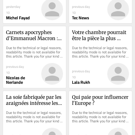
yesterday
previous day
10
10
Michel Fayad
Tec News
Carnets apocryphes 
Votre chambre pourrait 
d’Emmanuel Macron : 
être la pièce la plus 
Le Prince c’est moi - 
malsaine de votre 
Due to the technical or legal reasons, 
Due to the technical or legal reasons, 
Episode 1
domicile
readability mode is not available for 
readability mode is not available for 
this article. Thank you for your kind 
this article. Thank you for your kind 
understanding.
understanding.
previous day
previous day
10
Nicolas de
10
Nerlande
Lala Rukh
La soie fabriquée par les 
Qui paie pour influencer 
araignées intéresse les 
l'Europe ?
scientifiques et voici 
Due to the technical or legal reasons, 
Due to the technical or legal reasons, 
pourquoi
readability mode is not available for 
readability mode is not available for 
this article. Thank you for your kind 
this article. Thank you for your kind 
understanding.
understanding.