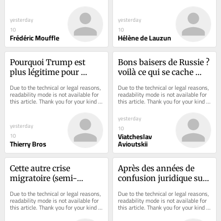
understanding.
understanding.
énergétique
yesterday
yesterday
10
10
Frédéric Mouffle
Hélène de Lauzun
Pourquoi Trump est 
Bons baisers de Russie ? 
plus légitime pour 
voilà ce qui se cache 
réclamer des comptes 
derrière les attaques aux 
Due to the technical or legal reasons, 
Due to the technical or legal reasons, 
aux géants du pétrole 
drones à l'aéroport de 
readability mode is not available for 
readability mode is not available for 
this article. Thank you for your kind 
this article. Thank you for your kind 
américains que 
Leipzig
understanding.
understanding.
Mélenchon à Total
yesterday
yesterday
10
Viatcheslav
10
Thierry Bros
Avioutskii
Cette autre crise 
Après des années de 
migratoire (semi-
confusion juridique sur 
orchestrée) qui se profile 
le genre, le Royaume-
Due to the technical or legal reasons, 
Due to the technical or legal reasons, 
après Ceuta
Uni redéfinit les espaces 
readability mode is not available for 
readability mode is not available for 
this article. Thank you for your kind 
this article. Thank you for your kind 
réservés aux femmes
understanding.
understanding.