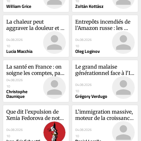
10
10
son "Suicidal empathy"
William Grice
Zoltán Kottász
La chaleur peut 
Entrepôts incendiés de 
aggraver la douleur et 
l’Amazon russe : les 
voici pourquoi
conséquences des 
04.08.2026
04.08.2026
récentes attaques 
10
10
ukrainiennes
Lucia Macchia
Oleg Loginov
La santé en France : on 
Le grand malaise 
soigne les comptes, pas 
générationnel face à l'IA 
le système
- entre destruction des 
04.08.2026
04.08.2026
débouchés 
10
Christophe
10
professionnels et perte 
Daunique
Grégory Verdugo
de sens des études. Un 
miroir de ce que 
ressentent les jeunes 
Que dit l’expulsion de 
L’immigration massive, 
Européens
Xenia Fedorova de notre 
moteur de la croissance 
Etat de droit ?
espagnole ? Les 
04.08.2026
04.08.2026
dangereuses illusions 
10
10
économiques de Pedro 