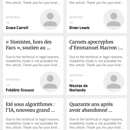
this article. Thank you for your kind 
this article. Thank you for your kind 
culturelle et la 
understanding.
understanding.
littérature
yesterday
yesterday
10
10
Grace Carroll
Brian Lewis
« Sionistes, hors des 
Carnets apocryphes 
Facs », soutien au 
d’Emmanuel Macron : 
Hamas : du GUD à LFI, 
l’échec du RN aux 
Due to the technical or legal reasons, 
Due to the technical or legal reasons, 
les mêmes slogans, la 
législatives de 2024, 
readability mode is not available for 
readability mode is not available for 
this article. Thank you for your kind 
this article. Thank you for your kind 
même haine
cette grande déception - 
understanding.
understanding.
Episode 2
yesterday
yesterday
10
Nicolas de
10
Frédéric Sroussi
Nerlande
Eté sous algorithmes : 
Quarante ans après 
l’IA, nouveau grand 
avoir abandonné 
ordonnateur de nos 
l'énergie nucléaire, 
Due to the technical or legal reasons, 
Due to the technical or legal reasons, 
vacances, pour le 
l'Italie y revient pour 
readability mode is not available for 
readability mode is not available for 
this article. Thank you for your kind 
this article. Thank you for your kind 
meilleur et pour le pire
garantir son avenir 