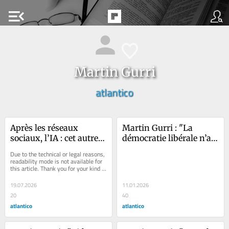
menu_open
Martin Gurri
atlantico
Après les réseaux 
Martin Gurri : "La 
sociaux, l’IA : cet autre 
démocratie libérale n’a 
choc d'émancipation 
pas su s’extraire de la 
Due to the technical or legal reasons, 
politique que les 
réalité du XXe siècle"
readability mode is not available for 
this article. Thank you for your kind 
gouvernements ne 
understanding.
parviendront pas à 
19.07.2026
11.01.2026
contrôler
20
40
atlantico
atlantico