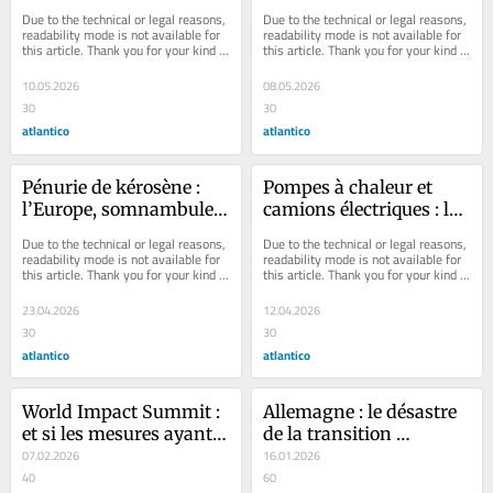
nucléaires… mais le 
revoit ses prévisions à la 
Due to the technical or legal reasons, 
Due to the technical or legal reasons, 
peut-elle ?
baisse et voilà ce que 
readability mode is not available for 
readability mode is not available for 
this article. Thank you for your kind 
this article. Thank you for your kind 
cela signifie vraiment
understanding.
understanding.
10.05.2026
08.05.2026
30
30
atlantico
atlantico
Pénurie de kérosène : 
Pompes à chaleur et 
l’Europe, somnambule 
camions électriques : le 
au bord du précipice
plan de soutien mal 
Due to the technical or legal reasons, 
Due to the technical or legal reasons, 
dimensionné d’EDF
readability mode is not available for 
readability mode is not available for 
this article. Thank you for your kind 
this article. Thank you for your kind 
understanding.
understanding.
23.04.2026
12.04.2026
30
30
atlantico
atlantico
World Impact Summit : 
Allemagne : le désastre 
et si les mesures ayant 
de la transition 
eu le plus d’impact sur 
07.02.2026
climatique enfin 
16.01.2026
les émissions carbone 
40
reconnu par Merz
60