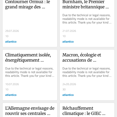
Contourner Ormuz : le 
Burnham, le Premier 
grand mirage des 
ministre britannique 
pipelines
qui voulait refaire du 
Due to the technical or legal reasons, 
Royaume-Uni une 
readability mode is not available for 
this article. Thank you for your kind 
puissance énergétique
understanding.
29.07.2026
21.07.2026
10
10
atlantico
atlantico
Climatiquement isolée, 
Macron, écologie et 
énergétiquement 
accusations de 
singulière : la France 
démagogie : l’arroseur 
Due to the technical or legal reasons, 
Due to the technical or legal reasons, 
face au monde réel
(copieusement) arrosé
readability mode is not available for 
readability mode is not available for 
this article. Thank you for your kind 
this article. Thank you for your kind 
understanding.
understanding.
10.07.2026
24.05.2026
10
30
atlantico
atlantico
L’Allemagne envisage de 
Réchauffement 
rouvrir ses centrales 
climatique : le GIEC 