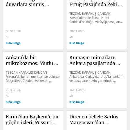
duvarlara sinmiş 
Ertuğ Pasajı’nda Zeki 
akademi: Üniversite 
Müren’in payet ustası
TEZCAN KARAKUŞ CANDAN 
Apartmanı
Kavaklıdere’de Tunalı Hilmi 
Caddesi’ne doğru yürüyüp pasajların 
alt katlarına indiğinizde Ankara’nın 
hafıza...
06.04.2026
30.03.2026
50
40
Kısa Dalga
Kısa Dalga
Ankara’da bir 
Kumaşın mimarları: 
mikrokozmos: Mutlu 
Ankara pasajlarında 
Apartmanı
terzilerin suskun 
TEZCAN KARAKUŞ CANDAN 
TEZCAN KARAKUŞ CANDAN 
makasları
Ankara’da kentin merkezinde bulunan 
Ankara’da Kızılay’da, Ulus’ta hanların 
Meşrutiyet Caddesi ve kesen 
ve pasajların kuytu yerlerinde 
sokaklar bir zamanlar kentin nabzının 
bulunan küçük dükkânlarında, bir 
attığı çocuk...
zamanlar...
23.03.2026
16.03.2026
50
40
Kısa Dalga
Kısa Dalga
Kırım’dan Başkent’e bir 
Direnen bellek: Sarkis 
göçün izleri: Missuri 
Margosyan’dan 
Kuru Temizleme
Dilara’ya kasketin 