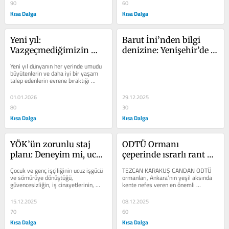
90
60
Kısa Dalga
Kısa Dalga
Yeni yıl: 
Barut İni’nden bilgi 
Vazgeçmediğimizin 
denizine: Yenişehir’de 
kanıtı
bir Cumhuriyet belleği
Yeni yıl dünyanın her yerinde umudu 
büyütenlerin ve daha iyi bir yaşam 
talep edenlerin evrene bıraktığı 
dilekler, yüreğinde beslediği...
01.01.2026
29.12.2025
80
30
Kısa Dalga
Kısa Dalga
YÖK’ün zorunlu staj 
ODTÜ Ormanı 
planı: Deneyim mi, ucuz 
çeperinde ısrarlı rant 
işgücü mü?
kuşatması
Çocuk ve genç işçiliğinin ucuz işgücü 
TEZCAN KARAKUŞ CANDAN ODTÜ 
ve sömürüye dönüştüğü, 
ormanları, Ankara’nın yeşil aksında 
güvencesizliğin, iş cinayetlerinin, 
kente nefes veren en önemli 
şiddet ve taciz haberlerinin...
vahalardan biri. ODTÜ’nün tarihsel 
geleneği,...
15.12.2025
08.12.2025
70
60
Kısa Dalga
Kısa Dalga