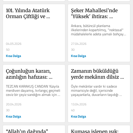
101. Yılında Atatürk 
Şeker Mahallesi’nde 
Orman Çiftliği ve 
'Yüksek' ihtiras: 
bilançosu
Etimesgut 
Ankara, bütüncül planlama 
Belediyesi’nin direnci
ilkelerinden kopartılmış, "noktasal" 
müdahalelerle adeta yamalı bohçaya 
çevrilen kentsel dokusunun en...
04.05.2026
27.04.2026
50
30
Kısa Dalga
Kısa Dalga
Çoğunluğun kararı, 
Zamanın büküldüğü 
azınlığın hafızası: 
yerde mekânın dilsiz 
Haydar Apartmanı’na 
tanıklığı: Köy 
TEZCAN KARAKUŞ CANDAN Yüzyıla 
Öyle mekânlar vardır ki sadece 
erken veda
Enstitüleri
merdiven dayamış, kırlangıç geçmeli 
mimarisiyle değil, içerisinde 
ceviz bir çeyiz sandığını almak için 
yaşayanlarla, duvarların taşıdığı 
Ayrancı’ya gittiğimde,...
ideallerle, harcına el atanların...
20.04.2026
13.04.2026
30
40
Kısa Dalga
Kısa Dalga
“Allah’ın dağında” 
Kumaşa işlenen ışık: 