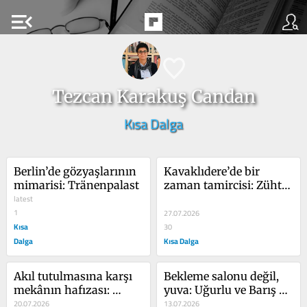
menu_open
Tezcan Karakuş Candan
Kısa Dalga
Berlin’de gözyaşlarının 
Kavaklıdere’de bir 
mimarisi: Tränenpalast
zaman tamircisi: Zühtü 
latest
Usta
1
27.07.2026
Kısa
30
Dalga
Kısa Dalga
Akıl tutulmasına karşı 
Bekleme salonu değil, 
mekânın hafızası: 
yuva: Uğurlu ve Barış 
Atatürk Orman 
20.07.2026
Apartmanı
13.07.2026