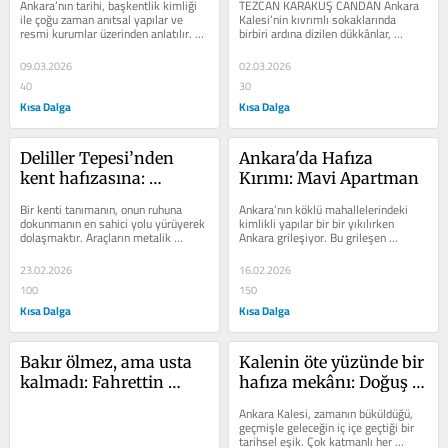
Ankara’nın tarihi, başkentlik kimliği 
TEZCAN KARAKUŞ CANDAN Ankara 
ilmekleri
ile çoğu zaman anıtsal yapılar ve 
Kalesi’nin kıvrımlı sokaklarında 
resmi kurumlar üzerinden anlatılır. 
birbiri ardına dizilen dükkânlar, 
Ama bir o kadar da başkentin...
içlerine sinmiş insan nefesiyle, 
kalenin...
09.03.2026
02.03.2026
40
30
Kısa Dalga
Kısa Dalga
Deliller Tepesi’nden 
Ankara'da Hafıza 
kent hafızasına: 
Kırımı: Mavi Apartman
Mintrak’ın onurlu 
Bir kenti tanımanın, onun ruhuna 
Ankara’nın köklü mahallelerindeki 
duruşu
dokunmanın en sahici yolu yürüyerek 
kimlikli yapılar bir bir yıkılırken 
dolaşmaktır. Araçların metalik 
Ankara grileşiyor. Bu grileşen 
gürültüsünden sıyrılıp,...
ortamda bir renk daha solmak 
üzere:...
23.02.2026
16.02.2026
100
150
Kısa Dalga
Kısa Dalga
Bakır ölmez, ama usta 
Kalenin öte yüzünde bir 
kalmadı: Fahrettin 
hafıza mekânı: Doğuş 
Usta’nın hafıza kalayı
Simit Fırını
Ankara Kalesi, zamanın büküldüğü, 
geçmişle geleceğin iç içe geçtiği bir 
tarihsel eşik. Çok katmanlı her 