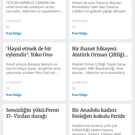
TEZCAN KARAKUŞ CANDAN Her 
Ankara’da adını Sakarya Meydan 
sanat eserinde sanatçının acıları, 
Muharebesi’nden alan Sakarya 
sevinçleri, özlemleri ve yaşadıklarının 
Caddesi’nin giderek çığlığa dönüşen 
izleri vardır. Bu izler, sanatın...
hikâyesine “Sakarya’nın Kentsel...
22.09.2025
08.09.2025
50
50
Kısa Dalga
Kısa Dalga
‘Hayal etmek de bir 
Bir ihanet hikayesi: 
eylemdir’: Yoko Ono
Atatürk Orman Çiftliği, 
ABD’ye nasıl satıldı
Sanat yoluyla dünyaya bakışını ve 
Atatürk Orman Çiftliği; Kaçak Saray, 
tavrını ortaya koyan, disiplinler arası 
Ankapark, ABD Büyükelçiliği, imar 
çalışmalar yürüten Yoko Ono’nun 
planları , tahsisler ve kiralamalarla 
“Dream Together- birlikte...
talanı ve mücadele yöntemleri...
01.09.2025
25.08.2025
50
80
Kısa Dalga
Kısa Dalga
Sessizliğin yükü:Peron 
Bir Anadolu kadını: 
17- Vicdan durağı
Fesleğen kokulu Feride
Anadolu’nun binlerce yıllık çok 
kültürlülüğü sadece taşlara, 
duvarlara, hanlara, kalelere değil; 