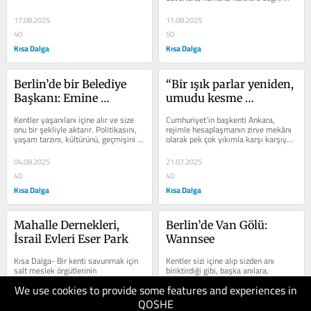
kadınların içine akıttığı...
17.08.2025
11.08.2025
40
50
Kısa Dalga
Kısa Dalga
Berlin’de bir Belediye 
“Bir ışık parlar yeniden, 
Başkanı: Emine 
umudu kesme 
Demirbüken
yurdundan”
Kentler yaşanılanı içine alır ve size 
Cumhuriyet’in başkenti Ankara, 
onu bir şekliyle aktarır. Politikasını, 
rejimle hesaplaşmanın zirve mekânı 
yaşam tarzını, kültürünü, geçmişini 
olarak pek çok yıkımla karşı karşıya 
tarihini okursunuz...
kaldı. Yıllardır yerel...
04.08.2025
21.07.2025
40
40
Kısa Dalga
Kısa Dalga
Mahalle Dernekleri, 
Berlin’de Van Gölü: 
İsrail Evleri Eser Park
Wannsee
Kısa Dalga- Bir kenti savunmak için 
Kentler sizi içine alıp sizden anı 
salt meslek örgütlerinin 
biriktirdiği gibi, başka anılara, 
yetmeyeceğini ve mahalle 
olaylara da ev sahipliği yapar. Bir 
We use cookies to provide some features and experiences in
derneklerinin varlığının ne kadar 
heykel, bir yapı, bir park, sokaklar,...
anlamlı olduğunu,...
QOSHE
07.07.2025
30.06.2025