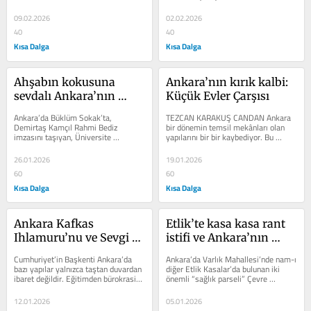
tarihsel eşik gibi kalenin de...
09.02.2026
02.02.2026
40
40
Kısa Dalga
Kısa Dalga
Ahşabın kokusuna 
Ankara’nın kırık kalbi: 
sevdalı Ankara’nın 
Küçük Evler Çarşısı
Aleko Ustası
Ankara’da Büklüm Sokak’ta, 
TEZCAN KARAKUŞ CANDAN Ankara 
Demirtaş Kamçıl Rahmi Bediz 
bir dönemin temsil mekânları olan 
imzasını taşıyan, Üniversite 
yapılarını bir bir kaybediyor. Bu 
Apartmanı’nın alt katında bir atölye, 
durmak bilmez yıkım her dönemde 
zamana...
devam...
26.01.2026
19.01.2026
60
60
Kısa Dalga
Kısa Dalga
Ankara Kafkas 
Etlik’te kasa kasa rant 
Ihlamuru’nu ve Sevgi 
istifi ve Ankara’nın 
Soysal Evi’ni koruyacak 
geleceği
Cumhuriyet’in Başkenti Ankara’da 
Ankara’da Varlık Mahallesi’nde nam-ı 
mı?
bazı yapılar yalnızca taştan duvardan 
diğer Etlik Kasalar’da bulunan iki 
ibaret değildir. Eğitimden bürokrasiye 
önemli “sağlık parseli” Çevre 
kültürden sanata kadar...
Şehircilik ve İklim...
12.01.2026
05.01.2026