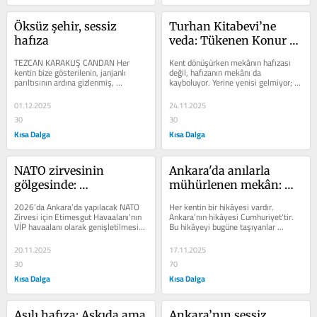
Öksüz şehir, sessiz 
Turhan Kitabevi’ne 
hafıza
veda: Tükenen Konur 
Sokak
TEZCAN KARAKUŞ CANDAN Her 
Kent dönüşürken mekânın hafızası 
kentin bize gösterilenin, janjanlı 
değil, hafızanın mekânı da 
parıltısının ardına gizlenmiş, 
kayboluyor. Yerine yenisi gelmiyor; 
konuşmak istenmeyen ardıl bir 
her ne kadar yenilenmiş gibi 
varlığı...
görünse...
01.12.2025
24.11.2025
30
30
Kısa Dalga
Kısa Dalga
NATO zirvesinin 
Ankara'da anılarla 
gölgesinde: 
mühürlenen mekân: 
Etimesgut’ta silinen 
Cafe Des Cafes
2026’da Ankara’da yapılacak NATO 
Her kentin bir hikâyesi vardır. 
hafıza
Zirvesi için Etimesgut Havaalanı’nın 
Ankara’nın hikâyesi Cumhuriyet'tir. 
VİP havaalanı olarak genişletilmesine 
Bu hikâyeyi bugüne taşıyanlar 
ilişkin hazırlıklar...
mekânlardır. Anı biriktiren, dostluk...
20.11.2025
17.11.2025
30
70
Kısa Dalga
Kısa Dalga
Asılı hafıza: Askıda ama 
Ankara’nın sessiz 