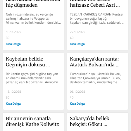
hiç düşmeden
hafızası: Cebeci Asri 
Mezarlığı
Nehrin üzerinde sis, su ve çeliğe 
TEZCAN KARAKUŞ CANDAN Kentsel 
asılmış hafızası ile Wüppertal 
bir duygunun yoğunlaştığı 
Almanya’nın bellek kentlerinden birisi 
kapılarından girdiğinizde, caddeleri, 
olarak karşıladı bizi. 1901...
sokakları, meydanı peyzajı ile küçük 
bir...
10.11.2025
27.10.2025
30
40
Kısa Dalga
Kısa Dalga
Kaybolan bellek: 
Kançılarya'dan ranta: 
Geçmişin dokusu 
Atatürk Bulvarı’nda 
pazarın kokusu
kaybolan bellek
Bir kentin geçmişini bugüne taşıyan 
Cumhuriyet’in yolu Atatürk Bulvarı, 
en önemli mekânlardandır eski 
Ulus’tan Çankaya’ya uzanır. Bu yol, 
pazarlar, yani bit pazarları. Avrupa’nın 
devletin temsilini, modernleşme 
fleamarketleri. Avrupa...
hayalini ve kamusal yaşamın...
13.10.2025
06.10.2025
30
40
Kısa Dalga
Kısa Dalga
Bir annenin sanatla 
Sakarya’da bellek 
direnişi: Kathe Kollwitz
bekçisi: Göksu 
Lokantası