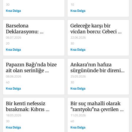
Çiftliği’nde yeni 
30
10
betonlaşma ​​​​​​​
Kısa Dalga
Kısa Dalga
Barselona 
Geleceğe karşı bir 
Deklarasyonu: 
vicdan borcu: Cebeci 
müzakereden 
06.07.2026
Ortaokulu
22.06.2026
mücadeleye, insan ötesi 
20
30
mimarlık
Kısa Dalga
Kısa Dalga
Papazın Bağı’nda bize 
Ankara'nın hafıza 
ait olan serinliğe 
sürgününde bir direniş 
tutunmak
08.06.2026
durağı: Nur Apartmanı
25.05.2026
40
30
Kısa Dalga
Kısa Dalga
Bir kenti nefessiz 
Bir suç mahalli olarak 
bırakmak: Kıbrıs 
"rantyolu"na çevrilen 
Vadisi’ne rant 
18.05.2026
Çayyolu
11.05.2026
kuşatması
30
40
Kısa Dalga
Kısa Dalga