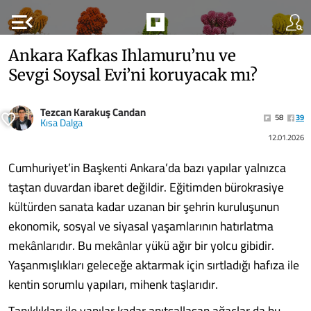
menu_open
Ankara Kafkas Ihlamuru’nu ve
Sevgi Soysal Evi’ni koruyacak mı?
Tezcan Karakuş Candan
58
39
Kısa Dalga
12.01.2026
Cumhuriyet’in Başkenti Ankara’da bazı yapılar yalnızca
taştan duvardan ibaret değildir. Eğitimden bürokrasiye
kültürden sanata kadar uzanan bir şehrin kuruluşunun
ekonomik, sosyal ve siyasal yaşamlarının hatırlatma
mekânlarıdır. Bu mekânlar yükü ağır bir yolcu gibidir.
Yaşanmışlıkları geleceğe aktarmak için sırtladığı hafıza ile
kentin sorumlu yapıları, mihenk taşlarıdır.
Tanıklıkları ile yapılar kadar anıtsallaşan ağaçlar da bu