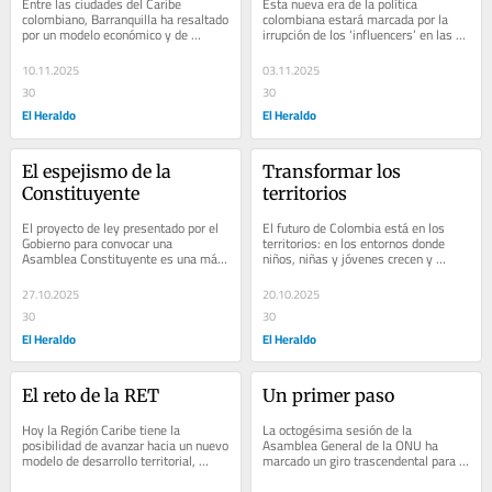
Entre las ciudades del Caribe 
Esta nueva era de la política 
colombiano, Barranquilla ha resaltado 
colombiana estará marcada por la 
por un modelo económico y de 
irrupción de los ‘influencers’ en las 
desarrollo que ha logrado generar 
contiendas electorales: creadores 
empleo, sentido de...
de...
10.11.2025
03.11.2025
30
30
El Heraldo
El Heraldo
El espejismo de la 
Transformar los 
Constituyente
territorios
El proyecto de ley presentado por el 
El futuro de Colombia está en los 
Gobierno para convocar una 
territorios: en los entornos donde 
Asamblea Constituyente es una más 
niños, niñas y jóvenes crecen y 
de sus estrategias para definir la 
empiezan a construir una percepción 
agenda pública...
de cómo...
27.10.2025
20.10.2025
30
30
El Heraldo
El Heraldo
El reto de la RET
Un primer paso
Hoy la Región Caribe tiene la 
La octogésima sesión de la 
posibilidad de avanzar hacia un nuevo 
Asamblea General de la ONU ha 
modelo de desarrollo territorial, 
marcado un giro trascendental para el 
materializando el espíritu 
multilateralismo representado en 
descentralizador...
esta organización,...