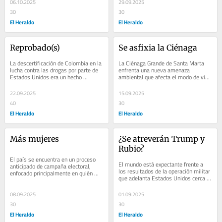
06.10.2025
29.09.2025
30
30
El Heraldo
El Heraldo
Reprobado(s)
Se asfixia la Ciénaga
La descertificación de Colombia en la 
La Ciénaga Grande de Santa Marta 
lucha contra las drogas por parte de 
enfrenta una nueva amenaza 
Estados Unidos era un hecho 
ambiental que afecta el modo de vida 
previsible. Se anunciaba en los 
de subsistencia pesquera y la 
pasillos...
navegabilidad de sus...
22.09.2025
15.09.2025
40
30
El Heraldo
El Heraldo
Más mujeres
¿Se atreverán Trump y 
Rubio?
El país se encuentra en un proceso 
El mundo está expectante frente a 
anticipado de campaña electoral, 
los resultados de la operación militar 
enfocado principalmente en quién 
que adelanta Estados Unidos cerca 
será el próximo o la próxima 
de las costas venezolanas, la cual 
presidente....
se...
08.09.2025
01.09.2025
30
30
El Heraldo
El Heraldo