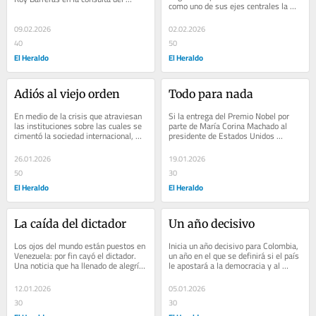
como uno de sus ejes centrales la 
Frente por la Vida; si la votación 
pedagogía del machismo en el 
que...
espacio público,...
09.02.2026
02.02.2026
40
50
El Heraldo
El Heraldo
Adiós al viejo orden
Todo para nada
En medio de la crisis que atraviesan 
Si la entrega del Premio Nobel por 
las instituciones sobre las cuales se 
parte de María Corina Machado al 
cimentó la sociedad internacional, 
presidente de Estados Unidos 
comienzan a surgir nuevos 
hubiera tenido el efecto que ella 
liderazgos...
esperaba, no...
26.01.2026
19.01.2026
50
30
El Heraldo
El Heraldo
La caída del dictador
Un año decisivo
Los ojos del mundo están puestos en 
Inicia un año decisivo para Colombia, 
Venezuela: por fin cayó el dictador. 
un año en el que se definirá si el país 
Una noticia que ha llenado de alegría 
le apostará a la democracia y al 
a millones de venezolanos dentro y...
Estado de derecho, o si...
12.01.2026
05.01.2026
30
30