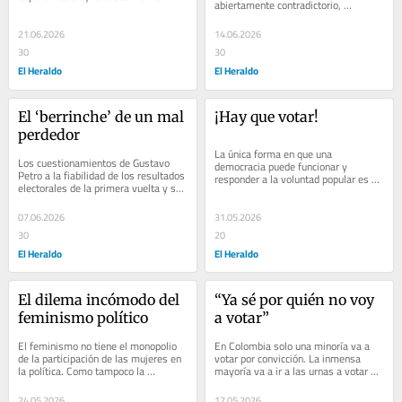
abiertamente contradictorio, 
mutua. La tarea más importante del 
constituye una de las tendencias más 
próximo...
regresivas de...
21.06.2026
14.06.2026
30
30
El Heraldo
El Heraldo
El ‘berrinche’ de un mal 
¡Hay que votar!
perdedor
La única forma en que una 
Los cuestionamientos de Gustavo 
democracia puede funcionar y 
Petro a la fiabilidad de los resultados 
responder a la voluntad popular es 
electorales de la primera vuelta y su 
mediante el voto. Hoy el país tiene la 
abierta participación en esta 
posibilidad de...
contienda...
07.06.2026
31.05.2026
30
20
El Heraldo
El Heraldo
El dilema incómodo del 
“Ya sé por quién no voy 
feminismo político
a votar”
El feminismo no tiene el monopolio 
En Colombia solo una minoría va a 
de la participación de las mujeres en 
votar por convicción. La inmensa 
la política. Como tampoco la 
mayoría va a ir a las urnas a votar en 
izquierda -como quedó ampliamente 
contra de alguien o de algo. La...
demostrado...
24.05.2026
17.05.2026