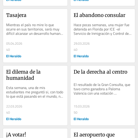
Tasajera
El abandono consular
Mientras el país no mire lo que 
Hace pocas semanas, una mujer fue 
ocurre en sus territorios, será muy 
detenida en Florida por ICE -el 
difícil alcanzar un desarrollo humano 
Servicio de Inmigración y Control de 
pleno en Colombia. El 
Aduanas de Estados Unidos- con 
empobrecimiento...
fines de...
05.04.2026
29.03.2026
40
40
El Heraldo
El Heraldo
El dilema de la 
De la derecha al centro
humanidad
El resultado de la Gran Consulta, que 
Esta semana, una de mis 
tuvo como ganadora a Paloma 
estudiantes me preguntó si, con todo 
Valencia con una votación 
lo que está pasando en el mundo, no 
significativa, le da un viraje a la 
sería mejor concentrarnos en 
contienda...
nosotros mismos y...
22.03.2026
15.03.2026
40
50
El Heraldo
El Heraldo
¡A votar!
El aeropuerto que 