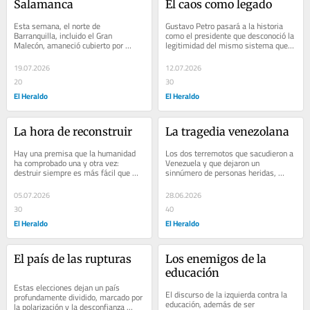
Salamanca
El caos como legado
Esta semana, el norte de 
Gustavo Petro pasará a la historia 
Barranquilla, incluido el Gran 
como el presidente que desconoció la 
Malecón, amaneció cubierto por 
legitimidad del mismo sistema que 
humo y cenizas provenientes de los 
lo llevó al poder. Quedará como el...
incendios en el Parque...
19.07.2026
12.07.2026
20
30
El Heraldo
El Heraldo
La hora de reconstruir
La tragedia venezolana
Hay una premisa que la humanidad 
Los dos terremotos que sacudieron a 
ha comprobado una y otra vez: 
Venezuela y que dejaron un 
destruir siempre es más fácil que 
sinnúmero de personas heridas, 
construir. Este gobierno que pronto 
fallecidas y sin hogar invitan a una 
se despide le...
reflexión...
05.07.2026
28.06.2026
30
40
El Heraldo
El Heraldo
El país de las rupturas
Los enemigos de la 
educación
Estas elecciones dejan un país 
El discurso de la izquierda contra la 
profundamente dividido, marcado por 
educación, además de ser 
la polarización y la desconfianza 