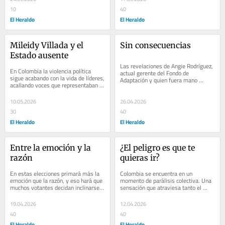
10
40
El Heraldo
El Heraldo
Mileidy Villada y el 
Sin consecuencias
Estado ausente
Las revelaciones de Angie Rodríguez, 
En Colombia la violencia política 
actual gerente del Fondo de 
sigue acabando con la vida de líderes, 
Adaptación y quien fuera mano 
acallando voces que representaban el 
derecha del presidente Gustavo 
futuro del país y resquebrajando, de...
Petro, dejan una vez...
10.05.2026
26.04.2026
30
40
El Heraldo
El Heraldo
Entre la emoción y la 
¿El peligro es que te 
razón
quieras ir?
En estas elecciones primará más la 
Colombia se encuentra en un 
emoción que la razón, y eso hará que 
momento de parálisis colectiva. Una 
muchos votantes decidan inclinarse 
sensación que atraviesa tanto el 
por aquellos candidatos que logren...
sector público como el privado, en la 
que personas...
19.04.2026
12.04.2026
40
40
El Heraldo
El Heraldo