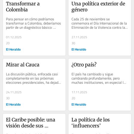
Transformar a 
Una política exterior de 
Colombia
género
Para pensar en cómo podríamos 
Cada 25 de noviembre se 
transformar a Colombia, deberíamos 
conmemora el Día Internacional de la 
partir de un diagnóstico básico: 
Eliminación de la Violencia contra las 
aunque existan análisis más 
Mujeres, una fecha que debería 
complejos, el...
invitarnos a...
01.12.2025
27.11.2025
20
30
El Heraldo
El Heraldo
Mirar al Cauca
¿Otro país?
La discusión pública, enfocada casi 
El país ha cambiado y sigue 
completamente en las próximas 
cambiando profundamente, pero 
elecciones presidenciales, ha dejado 
muchas instituciones, en especial la 
en el último renglón los desafíos 
política tradicional, no han sabido 
que...
adaptarse y...
24.11.2025
17.11.2025
30
20
El Heraldo
El Heraldo
El Caribe posible: una 
La política de los 
visión desde sus 
‘influencers’
ciudades