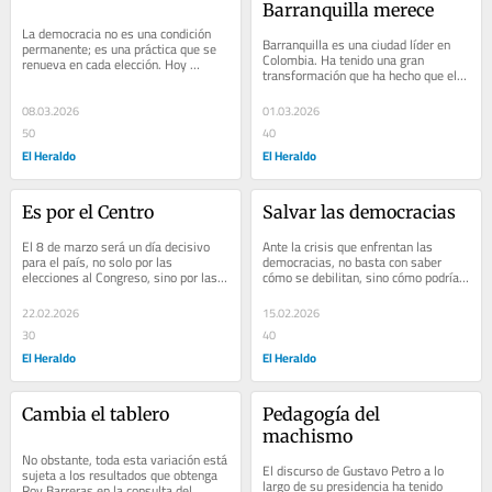
Barranquilla merece
La democracia no es una condición 
Barranquilla es una ciudad líder en 
permanente; es una práctica que se 
Colombia. Ha tenido una gran 
renueva en cada elección. Hoy 
transformación que ha hecho que el 
Colombia tiene la oportunidad de 
país y el mundo la vean como una 
renovar y...
gran opción...
08.03.2026
01.03.2026
50
40
El Heraldo
El Heraldo
Es por el Centro
Salvar las democracias
El 8 de marzo será un día decisivo 
Ante la crisis que enfrentan las 
para el país, no solo por las 
democracias, no basta con saber 
elecciones al Congreso, sino por las 
cómo se debilitan, sino cómo podrían 
consultas en las que verdaderamente 
salvarse. Las democracias, a nivel 
se juega...
global,...
22.02.2026
15.02.2026
30
40
El Heraldo
El Heraldo
Cambia el tablero
Pedagogía del 
machismo
No obstante, toda esta variación está 
El discurso de Gustavo Petro a lo 
sujeta a los resultados que obtenga 
largo de su presidencia ha tenido 
Roy Barreras en la consulta del 