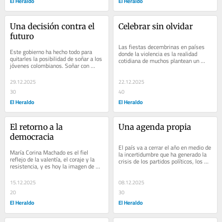
El Heraldo
El Heraldo
Una decisión contra el 
Celebrar sin olvidar
futuro
Las fiestas decembrinas en países 
Este gobierno ha hecho todo para 
donde la violencia es la realidad 
quitarles la posibilidad de soñar a los 
cotidiana de muchos plantean un 
jóvenes colombianos. Soñar con 
dilema inevitable: cómo celebrar 
estudiar en Colombia en la 
mientras miles...
universidad de...
29.12.2025
22.12.2025
30
40
El Heraldo
El Heraldo
El retorno a la 
Una agenda propia
democracia
El país va a cerrar el año en medio de 
María Corina Machado es el fiel 
la incertidumbre que ha generado la 
reflejo de la valentía, el coraje y la 
crisis de los partidos políticos, los 
resistencia, y es hoy la imagen de 
cuales no han sabido anteponer el...
Venezuela ante el mundo. Machado 
se ha...
15.12.2025
08.12.2025
20
30
El Heraldo
El Heraldo