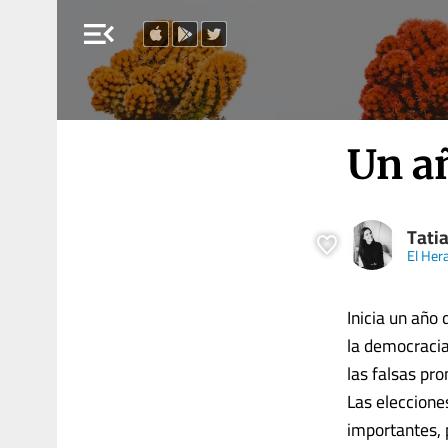
menu_open
Un a
Tati
El Her
Inicia un año 
la democracia
las falsas pr
Las eleccione
importantes, 