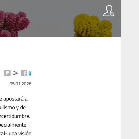
34
0
05.01.2026
le apostará a
pulismo y de
incertidumbre.
specialmente
al- una visión