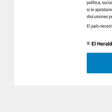
política, soci
si le apostar
discusiones p
El país necesita
© El Heral