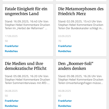
Fatale Einigkeit für ein 
Die Metamorphosen des 
ungerechtes Land
Friedrich Merz
Stand: 16.09.2025, 16:40 Uhr Von: 
Stand: 02.09.2025, 15:43 Uhr Von: 
Stephan Hebel Kommentare Drucken 
Stephan Hebel Kommentare Drucken 
Teilen Im „Herbst der Reformen“ 
Teilen Der Bundeskanzler schlägt mit 
bekennen sich die...
Blick auf die Kriege in...
17.09.2025
03.09.2025
50
70
Frankfurter
Frankfurter
Rundschau
Rundschau
Die Medien und ihre 
Den „Boomer-Soli“ 
demokratische Pflicht
anders denken
Stand: 05.08.2025, 16:20 Uhr Von: 
Stand: 05.08.2025, 16:26 Uhr Von: 
Stephan Hebel Kommentare Drucken 
Stephan Hebel Kommentare Drucken 
Teilen Sommerinterviews mit AfD-
Teilen Umverteilungsfragen müssen 
Vorsitzenden: Eine notwendige...
breiter gestellt werden. Es...
06.08.2025
06.08.2025
50
40
Frankfurter
Frankfurter
Rundschau
Rundschau