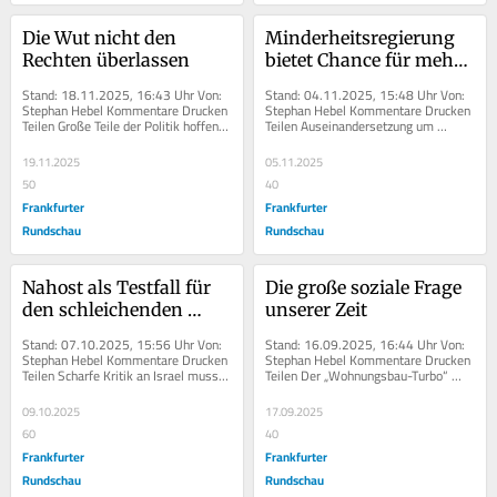
Die Wut nicht den 
Minderheitsregierung 
Rechten überlassen
bietet Chance für mehr 
Debatte im Bundestag
Stand: 18.11.2025, 16:43 Uhr Von: 
Stand: 04.11.2025, 15:48 Uhr Von: 
Stephan Hebel Kommentare Drucken 
Stephan Hebel Kommentare Drucken 
Teilen Große Teile der Politik hoffen 
Teilen Auseinandersetzung um 
weiter auf einen...
Wehrpflicht und Rente zeigt:...
19.11.2025
05.11.2025
50
40
Frankfurter
Frankfurter
Rundschau
Rundschau
Nahost als Testfall für 
Die große soziale Frage 
den schleichenden 
unserer Zeit
Autoritarismus
Stand: 07.10.2025, 15:56 Uhr Von: 
Stand: 16.09.2025, 16:44 Uhr Von: 
Stephan Hebel Kommentare Drucken 
Stephan Hebel Kommentare Drucken 
Teilen Scharfe Kritik an Israel muss 
Teilen Der „Wohnungsbau-Turbo“ 
gegen alle...
wird die Not auf dem...
09.10.2025
17.09.2025
60
40
Frankfurter
Frankfurter
Rundschau
Rundschau