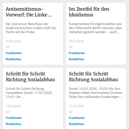
Antisemitismus-
Im Zweifel für den 
Vorwurf: Die Linke 
Idealismus
muss ihrem Anspruch 
Der Zionismus-Beschluss der 
Fundamentale Errungenschaften wie 
gerecht werden
niedersächsischen Linken stellt die 
das Völkerrecht dürfen niemals unter 
Partei auf die Probe.
Vorbehalt gestellt werden – auch 
nicht, wenn sie mit anderen 
Grundwerten...
24.03.2026
10.03.2026
50
40
Frankfurter
Frankfurter
Rundschau
Rundschau
Schritt für Schritt 
Schritt für Schritt 
Richtung Sozialabbau
Richtung Sozialabbau
Schritt für Schritt Richtung 
Stand: 10.02.2026, 15:03 Uhr Von: 
Sozialabbau Stand: 11.02.2026, 
Stephan Hebel Kommentare Drucken 
13:01 Uhr 
Teilen Ihre radikalsten Forderungen 
KommentareDruckenTeilen(function(a
zum Sozialabbau zieht die...
,b){if(a.navigator.canShare){var...
13.02.2026
11.02.2026
40
30
Frankfurter
Frankfurter
Rundschau
Rundschau