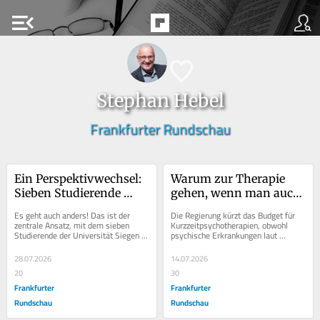
menu_open
Stephan Hebel
Frankfurter Rundschau
Ein Perspektivwechsel: 
Warum zur Therapie 
Sieben Studierende 
gehen, wenn man auch 
übernehmen „Hebel 
arbeiten kann?
Es geht auch anders! Das ist der 
Die Regierung kürzt das Budget für 
meint“
zentrale Ansatz, mit dem sieben 
Kurzzeitpsychotherapien, obwohl 
Studierende der Universität Siegen 
psychische Erkrankungen laut 
an dieser Stelle die aktuelle 
Techniker Krankenkasse auf Platz 
politische Debatte...
zwei der Fehltage...
28.07.2026
14.07.2026
20
30
Frankfurter
Frankfurter
Rundschau
Rundschau