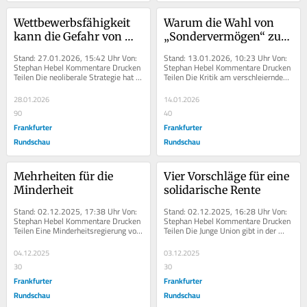
Wettbewerbsfähigkeit 
Warum die Wahl von 
kann die Gefahr von 
„Sondervermögen“ zum 
rechts nicht bannen
Unwort problematisch 
Stand: 27.01.2026, 15:42 Uhr Von: 
Stand: 13.01.2026, 10:23 Uhr Von: 
ist
Stephan Hebel Kommentare Drucken 
Stephan Hebel Kommentare Drucken 
Teilen Die neoliberale Strategie hat 
Teilen Die Kritik am verschleiernden 
Trump erst ermöglicht....
Begriff...
28.01.2026
14.01.2026
90
40
Frankfurter
Frankfurter
Rundschau
Rundschau
Mehrheiten für die 
Vier Vorschläge für eine 
Minderheit
solidarische Rente
Stand: 02.12.2025, 17:38 Uhr Von: 
Stand: 02.12.2025, 16:28 Uhr Von: 
Stephan Hebel Kommentare Drucken 
Stephan Hebel Kommentare Drucken 
Teilen Eine Minderheitsregierung von 
Teilen Die Junge Union gibt in der 
CDU/CSU könnte wechselnde...
Rentendebatte den Ton an....
04.12.2025
03.12.2025
30
30
Frankfurter
Frankfurter
Rundschau
Rundschau