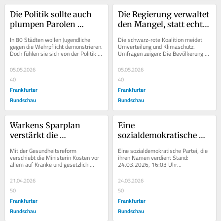
Die Politik sollte auch 
Die Regierung verwaltet 
plumpen Parolen 
den Mangel, statt echte 
zuhören
Reformen anzugehen
In 80 Städten wollen Jugendliche 
Die schwarz-rote Koalition meidet 
gegen die Wehrpflicht demonstrieren. 
Umverteilung und Klimaschutz. 
Doch fühlen sie sich von der Politik 
Umfragen zeigen: Die Bevölkerung 
gehört?
will mehr.
05.05.2026
05.05.2026
40
40
Frankfurter
Frankfurter
Rundschau
Rundschau
Warkens Sparplan 
Eine 
verstärkt die 
sozialdemokratische 
Ungleichheit
Partei, die ihren Namen 
Mit der Gesundheitsreform 
Eine sozialdemokratische Partei, die 
verdient
verschiebt die Ministerin Kosten vor 
ihren Namen verdient Stand: 
allem auf Kranke und gesetzlich 
24.03.2026, 16:03 Uhr...
Versicherte.
21.04.2026
24.03.2026
50
50
Frankfurter
Frankfurter
Rundschau
Rundschau