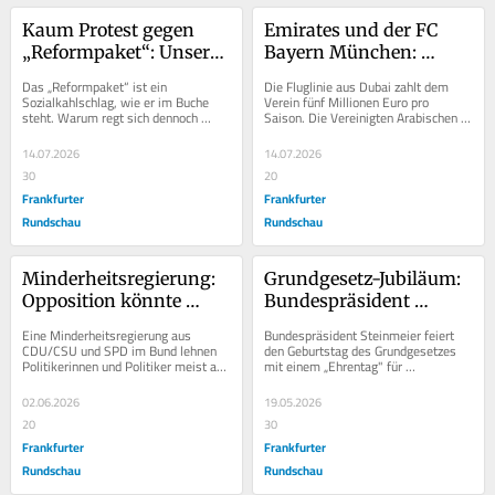
Kaum Protest gegen 
Emirates und der FC 
„Reformpaket“: Unsere 
Bayern München: 
Angst macht sie stark
Dreckiges Geld
Das „Reformpaket“ ist ein 
Die Fluglinie aus Dubai zahlt dem 
Sozialkahlschlag, wie er im Buche 
Verein fünf Millionen Euro pro 
steht. Warum regt sich dennoch 
Saison. Die Vereinigten Arabischen 
kaum Widerstand? Wo bleibt der 
Emirate versorgen gleichzeitig 
Aufschrei gegen die...
Kriegsparteien im...
14.07.2026
14.07.2026
30
20
Frankfurter
Frankfurter
Rundschau
Rundschau
Minderheitsregierung: 
Grundgesetz-Jubiläum: 
Opposition könnte 
Bundespräsident 
mitentscheiden und 
schweigt zu Kürzungen 
Eine Minderheitsregierung aus 
Bundespräsident Steinmeier feiert 
sich profilieren
bei Hate Aid
CDU/CSU und SPD im Bund lehnen 
den Geburtstag des Grundgesetzes 
Politikerinnen und Politiker meist ab. 
mit einem „Ehrentag" für 
Doch die Leserschaft des Autors 
Ehrenamtliche. Ausgerechnet die 
sieht darin eine...
Initiative Hate Aid,...
02.06.2026
19.05.2026
20
30
Frankfurter
Frankfurter
Rundschau
Rundschau