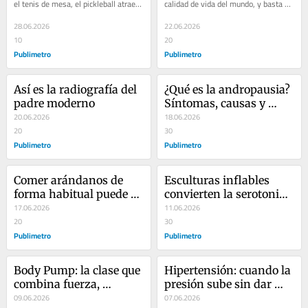
el tenis de mesa, el pickleball atrae 
calidad de vida del mundo, y basta 
tanto a principiantes como a 
pasar unos días en ella para entender 
personas que...
por qué....
28.06.2026
22.06.2026
10
20
Publimetro
Publimetro
Así es la radiografía del 
¿Qué es la andropausia? 
padre moderno
Síntomas, causas y 
20.06.2026
tratamiento
18.06.2026
20
30
Publimetro
Publimetro
Comer arándanos de 
Esculturas inflables 
forma habitual puede 
convierten la serotonina 
mejorar tu salud
17.06.2026
en una experiencia 
11.06.2026
20
artística inmersiva
30
Publimetro
Publimetro
Body Pump: la clase que 
Hipertensión: cuando la 
combina fuerza, 
presión sube sin dar 
resistencia y energía en 
09.06.2026
señales
07.06.2026