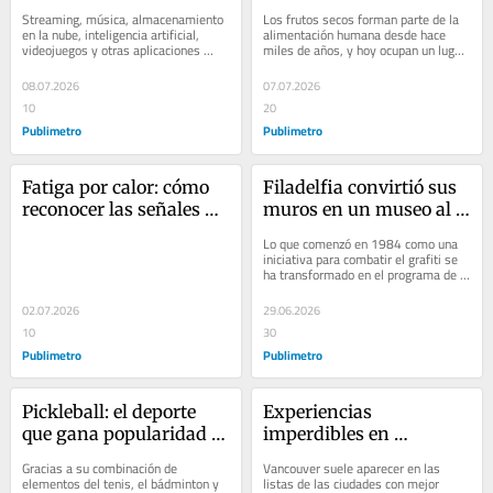
silencioso que puede 
beneficios para la salud
Streaming, música, almacenamiento 
Los frutos secos forman parte de la 
afectar tus finanzas
en la nube, inteligencia artificial, 
alimentación humana desde hace 
videojuegos y otras aplicaciones 
miles de años, y hoy ocupan un lugar 
forman parte de la vida cotidiana de 
destacado en las recomendaciones 
millones...
de...
08.07.2026
07.07.2026
10
20
Publimetro
Publimetro
Fatiga por calor: cómo 
Filadelfia convirtió sus 
reconocer las señales de 
muros en un museo al 
manera preventiva
aire libre con miles de 
Lo que comenzó en 1984 como una 
obras de arte
iniciativa para combatir el grafiti se 
ha transformado en el programa de 
arte público más grande de Estados 
Unidos....
02.07.2026
29.06.2026
10
30
Publimetro
Publimetro
Pickleball: el deporte 
Experiencias 
que gana popularidad 
imperdibles en 
entre jóvenes y adultos
Vancouver, la joya del 
Gracias a su combinación de 
Vancouver suele aparecer en las 
Pacífico canadiense
elementos del tenis, el bádminton y 
listas de las ciudades con mejor 