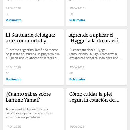
tres categorías: gastos básicos, 
respuesta no siempre es simple, 
deudas o...
pero es clave...
22.04.2026
20.04.2026
30
30
Publimetro
Publimetro
El Santuario del Agua: 
Aprende a aplicar el 
arte, comunidad y 
‘Hygge’ a la decoración 
resistencia en el desierto 
del hogar
El artista argentino Tomás Saraceno 
El concepto danés Hygge 
argentino
ha puesto en marcha un proyecto que 
(pronunciado “hu-ga”) comenzó a 
surge de una colaboración directa con 
expandirse por el mundo hace una 
comunidades indígenas locales,...
década, transmitiendo la idea de 
hallar comodidad y...
20.04.2026
17.04.2026
40
40
Publimetro
Publimetro
¿Cuánto sabes sobre 
Cómo cuidar la piel 
Lamine Yamal?
según la estación del 
año
A una edad en la que muchos 
futbolistas apenas comienzan a 
soñar con ser jugadores 
profesionales, Lamine Yamal ya es 
protagonista en uno de los...
17.04.2026
14.04.2026