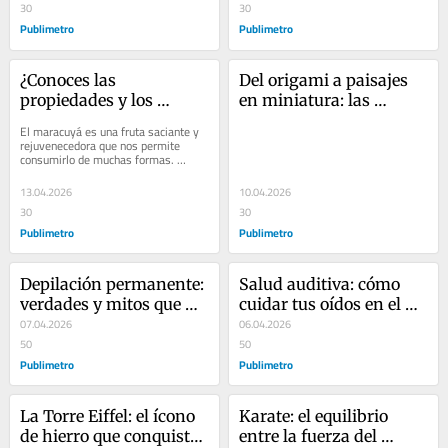
30
30
Publimetro
Publimetro
¿Conoces las 
Del origami a paisajes 
propiedades y los 
en miniatura: las 
beneficios del 
grullas de papel que 
El maracuyá es una fruta saciante y 
maracuyá?
reinventan la tradición
rejuvenecedora que nos permite 
consumirlo de muchas formas. 
Desde mermeladas y cócteles, hasta 
postres y zumos,...
13.04.2026
10.04.2026
30
30
Publimetro
Publimetro
Depilación permanente: 
Salud auditiva: cómo 
verdades y mitos que 
cuidar tus oídos en el 
debes conocer
07.04.2026
día a día
06.04.2026
50
50
Publimetro
Publimetro
La Torre Eiffel: el ícono 
Karate: el equilibrio 
de hierro que conquistó 
entre la fuerza del 