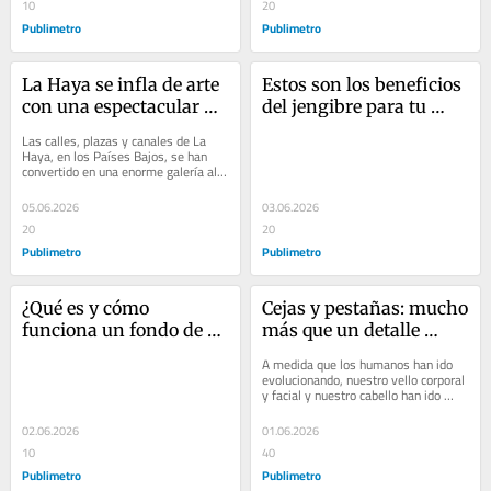
una sola sesión
10
20
Publimetro
Publimetro
La Haya se infla de arte 
Estos son los beneficios 
con una espectacular 
del jengibre para tu 
muestra al aire libre
cuerpo y tu salud
Las calles, plazas y canales de La 
Haya, en los Países Bajos, se han 
convertido en una enorme galería al 
aire libre gracias a BlowUp Jubilee, 
una...
05.06.2026
03.06.2026
20
20
Publimetro
Publimetro
¿Qué es y cómo 
Cejas y pestañas: mucho 
funciona un fondo de 
más que un detalle 
ahorro personal?
estético
A medida que los humanos han ido 
evolucionando, nuestro vello corporal 
y facial y nuestro cabello han ido 
disminuyendo con el tiempo. Sin 
embargo, las...
02.06.2026
01.06.2026
10
40
Publimetro
Publimetro