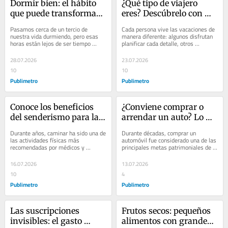
Dormir bien: el hábito 
¿Qué tipo de viajero 
que puede transformar 
eres? Descúbrelo con 
tu salud y bienestar
este quiz
Pasamos cerca de un tercio de 
Cada persona vive las vacaciones de 
nuestra vida durmiendo, pero esas 
manera diferente: algunos disfrutan 
horas están lejos de ser tiempo 
planificar cada detalle, otros 
perdido. Mientras dormimos, el 
prefieren improvisar, mientras que 
cerebro continúa...
unos buscan...
28.07.2026
23.07.2026
10
10
Publimetro
Publimetro
Conoce los beneficios 
¿Conviene comprar o 
del senderismo para la 
arrendar un auto? Lo 
salud física y mental
que debes considerar 
Durante años, caminar ha sido una de 
Durante décadas, comprar un 
antes de decidir
las actividades físicas más 
automóvil fue considerado una de las 
recomendadas por médicos y 
principales metas patrimoniales de 
especialistas. Sin embargo, 
muchas familias. Sin embargo, los 
investigaciones recientes...
cambios en el...
16.07.2026
13.07.2026
10
4
Publimetro
Publimetro
Las suscripciones 
Frutos secos: pequeños 
invisibles: el gasto 
alimentos con grandes 