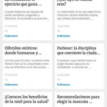
ejercicio que gana 
eres?
terreno por sus 
Cuando hablamos de equipos de 
La maternidad no es una experiencia 
beneficios
cardio versátiles, exigentes y 
uniforme: existen distintos estilos 
efectivos, la escaladora se posiciona 
que reflejan personalidades, 
como una de las opciones más 
contextos y formas de entender la 
completas para...
crianza. Desde...
11.05.2026
10.05.2026
40
50
Publimetro
Publimetro
Híbridos oníricos: 
Parkour: la disciplina 
donde humanos y 
que convierte la ciudad 
máquinas se convierten 
en un espacio de 
Con tan solo 20 años, la artista china 
El parkour, cuyo nombre tiene un 
en uno
movimiento
Yanran Chen se ha consolidado como 
origen francés (parcours du 
una voz distintiva en el arte actual, 
combattant, o carreras de 
creando un universo surrealista 
obstáculos), es una disciplina que se 
donde...
basa en el...
07.05.2026
04.05.2026
40
40
Publimetro
Publimetro
¿Conoces los beneficios 
Recomendaciones para 
de la miel para la salud?
elegir la mascota 
adecuada