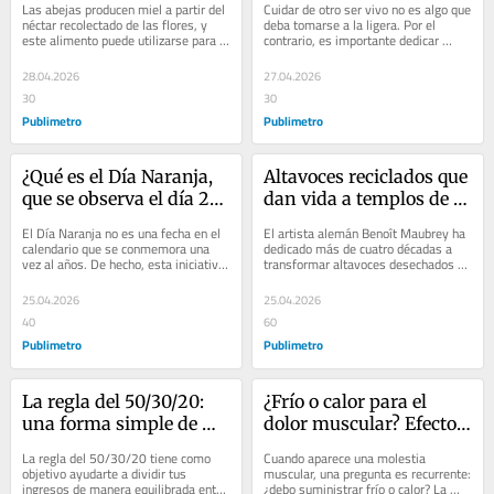
Las abejas producen miel a partir del 
Cuidar de otro ser vivo no es algo que 
néctar recolectado de las flores, y 
deba tomarse a la ligera. Por el 
este alimento puede utilizarse para 
contrario, es importante dedicar 
preparar jarabes o tés, o incluso 
tiempo a reflexionar sobre tus 
como...
necesidades y...
28.04.2026
27.04.2026
30
30
Publimetro
Publimetro
¿Qué es el Día Naranja, 
Altavoces reciclados que 
que se observa el día 25 
dan vida a templos de 
de cada mes?
sonido urbano
El Día Naranja no es una fecha en el 
El artista alemán Benoît Maubrey ha 
calendario que se conmemora una 
dedicado más de cuatro décadas a 
vez al años. De hecho, esta iniciativa 
transformar altavoces desechados en 
de la Organización de las Naciones...
esculturas monumentales e 
interactivas. A...
25.04.2026
25.04.2026
40
60
Publimetro
Publimetro
La regla del 50/30/20: 
¿Frío o calor para el 
una forma simple de 
dolor muscular? Efectos 
administrar tus 
y ventajas de cada 
La regla del 50/30/20 tiene como 
Cuando aparece una molestia 
finanzas
opción
objetivo ayudarte a dividir tus 
muscular, una pregunta es recurrente: 
ingresos de manera equilibrada entre 
¿debo suministrar frío o calor? La 