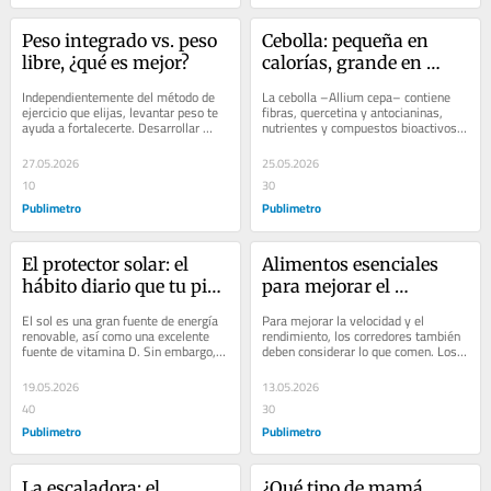
Peso integrado vs. peso 
Cebolla: pequeña en 
libre, ¿qué es mejor?
calorías, grande en 
beneficios
Independientemente del método de 
La cebolla –Allium cepa– contiene 
ejercicio que elijas, levantar peso te 
fibras, quercetina y antocianinas, 
ayuda a fortalecerte. Desarrollar 
nutrientes y compuestos bioactivos 
músculo mediante el entrenamiento 
con propiedades prebióticas,...
de...
27.05.2026
25.05.2026
10
30
Publimetro
Publimetro
El protector solar: el 
Alimentos esenciales 
hábito diario que tu piel 
para mejorar el 
necesita
rendimiento de 
El sol es una gran fuente de energía 
Para mejorar la velocidad y el 
corredores
renovable, así como una excelente 
rendimiento, los corredores también 
fuente de vitamina D. Sin embargo, 
deben considerar lo que comen. Los 
exponerse a sus efectos de forma...
alimentos adecuados en el momento 
adecuado...
19.05.2026
13.05.2026
40
30
Publimetro
Publimetro
La escaladora: el 
¿Qué tipo de mamá 