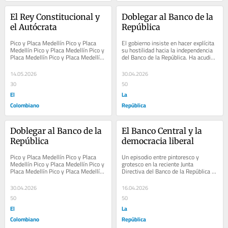
El Rey Constitucional y 
Doblegar al Banco de la 
el Autócrata
República
Pico y Placa Medellín Pico y Placa 
El gobierno insiste en hacer explícita 
Medellín Pico y Placa Medellín Pico y 
su hostilidad hacia la independencia 
Placa Medellín Pico y Placa Medellín 
del Banco de la República. Ha acudido 
Pico y Placa Medellín Pico y Placa...
al agravio, al insulto personal,...
14.05.2026
30.04.2026
30
50
El
La
Colombiano
República
Doblegar al Banco de la 
El Banco Central y la 
República
democracia liberal
Pico y Placa Medellín Pico y Placa 
Un episodio entre pintoresco y 
Medellín Pico y Placa Medellín Pico y 
grotesco en la reciente Junta 
Placa Medellín Pico y Placa Medellín 
Directiva del Banco de la República 
Pico y Placa Medellín Pico y Placa...
ha servido de señal de alarma de una 
amenaza a las...
30.04.2026
16.04.2026
50
50
El
La
Colombiano
República