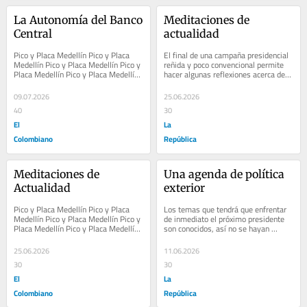
La Autonomía del Banco 
Meditaciones de 
Central
actualidad
Pico y Placa Medellín Pico y Placa 
El final de una campaña presidencial 
Medellín Pico y Placa Medellín Pico y 
reñida y poco convencional permite 
Placa Medellín Pico y Placa Medellín 
hacer algunas reflexiones acerca de 
Pico y Placa Medellín Pico y Placa...
nuestro ordenamiento institucional 
que...
09.07.2026
25.06.2026
40
30
El
La
Colombiano
República
Meditaciones de 
Una agenda de política 
Actualidad
exterior
Pico y Placa Medellín Pico y Placa 
Los temas que tendrá que enfrentar 
Medellín Pico y Placa Medellín Pico y 
de inmediato el próximo presidente 
Placa Medellín Pico y Placa Medellín 
son conocidos, así no se hayan 
Pico y Placa Medellín Pico y Placa...
discutido hasta ahora en detalle 
durante la...
25.06.2026
11.06.2026
30
30
El
La
Colombiano
República