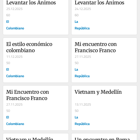
Levantar los Ánimos
Levantar los Ánimos
25.12.2025
24.12.2025
60
60
El
La
Colombiano
República
El estilo económico 
Mi encuentro con 
colombiano
Francisco Franco
11.12.2025
27.11.2025
50
50
El
La
Colombiano
República
Mi Encuentro con 
Vietnam y Medellín
Francisco Franco
27.11.2025
13.11.2025
50
50
El
La
Colombiano
República
Vietnam y Medellín
Un encuentro en Roma