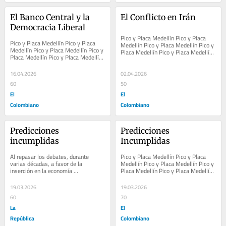
El Banco Central y la 
El Conflicto en Irán
Democracia Liberal
Pico y Placa Medellín Pico y Placa 
Pico y Placa Medellín Pico y Placa 
Medellín Pico y Placa Medellín Pico y 
Medellín Pico y Placa Medellín Pico y 
Placa Medellín Pico y Placa Medellín 
Placa Medellín Pico y Placa Medellín 
Pico y Placa Medellín Pico y Placa...
Pico y Placa Medellín Pico y Placa...
16.04.2026
02.04.2026
60
50
El
El
Colombiano
Colombiano
Predicciones 
Predicciones 
incumplidas
Incumplidas
Al repasar los debates, durante 
Pico y Placa Medellín Pico y Placa 
varias décadas, a favor de la 
Medellín Pico y Placa Medellín Pico y 
inserción en la economía 
Placa Medellín Pico y Placa Medellín 
internacional y en contra del 
Pico y Placa Medellín Pico y Placa...
aislamiento, se encuentra una...
19.03.2026
19.03.2026
60
70
La
El
República
Colombiano