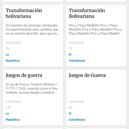
Transformación 
Transformación 
bolivariana
Bolivariana
En cuestión de semanas, Venezuela 
Pico y Placa Medellín Pico y Placa 
ha experimentado unos cambios que 
Medellín Pico y Placa Medellín Pico y 
no es sencillo describir, pero que es 
Placa Medellín Pico y Placa Medellín 
necesario tratar de entender. A raíz 
Pico y Placa Medellín Pico y Placa...
del...
05.03.2026
05.03.2026
70
70
La
El
República
Colombiano
Juegos de guerra
Juegos de Guerra
El rey de Prusia, Friedrich Wilhelm I 
(1715-1740), conocido como el Rey 
Soldado, acostumbraba a celebrar 
juegos de guerra para que sus 
oficiales...
19.02.2026
19.02.2026
150
60
La
El
República
Colombiano