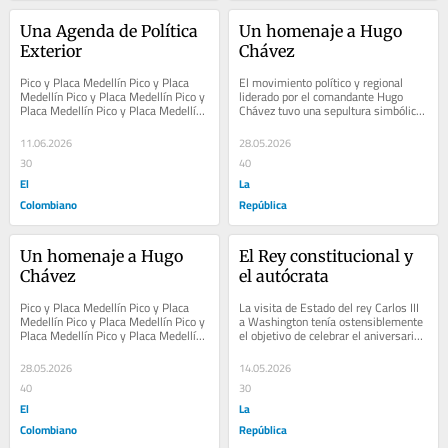
Una Agenda de Política 
Un homenaje a Hugo 
Exterior
Chávez
Pico y Placa Medellín Pico y Placa 
El movimiento político y regional 
Medellín Pico y Placa Medellín Pico y 
liderado por el comandante Hugo 
Placa Medellín Pico y Placa Medellín 
Chávez tuvo una sepultura simbólica 
Pico y Placa Medellín Pico y Placa...
el 3 de enero de 2026, cuando 
fuerzas...
11.06.2026
28.05.2026
30
40
El
La
Colombiano
República
Un homenaje a Hugo 
El Rey constitucional y 
Chávez
el autócrata
Pico y Placa Medellín Pico y Placa 
La visita de Estado del rey Carlos III 
Medellín Pico y Placa Medellín Pico y 
a Washington tenía ostensiblemente 
Placa Medellín Pico y Placa Medellín 
el objetivo de celebrar el aniversario 
Pico y Placa Medellín Pico y Placa...
250 de la independencia de 
Estados...
28.05.2026
14.05.2026
40
30
El
La
Colombiano
República