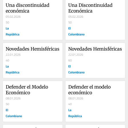
Una discontinuidad 
Una Discontinuidad 
económica
Económica
05.02.2026
05.02.2026
50
50
La
El
República
Colombiano
Novedades Hemisféricas
Novedades Hemisféricas
22.01.2026
22.01.2026
40
60
La
El
República
Colombiano
Defender el Modelo 
Defender el modelo 
Económico
económico
08.01.2026
08.01.2026
50
40
El
La
Colombiano
República