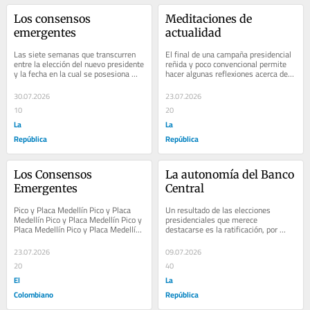
Los consensos 
Meditaciones de 
emergentes
actualidad
Las siete semanas que transcurren 
El final de una campaña presidencial 
entre la elección del nuevo presidente 
reñida y poco convencional permite 
y la fecha en la cual se posesiona 
hacer algunas reflexiones acerca de 
constituyen un periodo especial 
nuestro ordenamiento institucional 
durante...
que...
30.07.2026
23.07.2026
10
20
La
La
República
República
Los Consensos 
La autonomía del Banco 
Emergentes
Central
Pico y Placa Medellín Pico y Placa 
Un resultado de las elecciones 
Medellín Pico y Placa Medellín Pico y 
presidenciales que merece 
Placa Medellín Pico y Placa Medellín 
destacarse es la ratificación, por 
Pico y Placa Medellín Pico y Placa...
medio del mandato popular, del 
estatus del Banco de la...
23.07.2026
09.07.2026
20
40
El
La
Colombiano
República