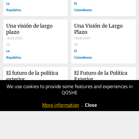
La
El
República
Colombiano
Una visión de largo 
Una Visión de Largo 
plazo
Plazo
18.09.2025
18.09.2025
50
50
La
El
República
Colombiano
El futuro de la política 
El Futuro de la Política 
exterior
Exterior
We use cookies to provide some features and experiences in
04.09.2025
04.09.2025
QOSHE
40
50
La
El
More information
.
Close
República
Colombiano