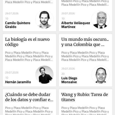
Medellín Pico y Placa Medellín Pico y 
Placa Medellín Pico y Placa Medellín 
Placa Medellín Pico y Placa Medellín 
Pico y Placa Medellín Pico y Placa...
Pico y Placa Medellín Pico y Placa...
29.07.2026
29.07.2026
10
10
Camilo Quintero
Alberto Velásquez
Giraldo
Martínez
La biología es el nuevo 
Un mundo más oscuro... 
código
y una Colombia que 
debe despertar
Pico y Placa Medellín Pico y Placa 
Pico y Placa Medellín Pico y Placa 
Medellín Pico y Placa Medellín Pico y 
Medellín Pico y Placa Medellín Pico y 
Placa Medellín Pico y Placa Medellín 
Placa Medellín Pico y Placa Medellín 
Pico y Placa Medellín Pico y Placa...
Pico y Placa Medellín Pico y Placa...
29.07.2026
29.07.2026
20
Luis Diego
10
Hernán Jaramillo
Monsalve
¿Cuándo se debe dudar 
Wang y Rubio: Tarea de 
de los datos y confiar en 
titanes
el olfato?
Pico y Placa Medellín Pico y Placa 
Pico y Placa Medellín Pico y Placa 
Medellín Pico y Placa Medellín Pico y 
Medellín Pico y Placa Medellín Pico y 
Placa Medellín Pico y Placa Medellín 
Placa Medellín Pico y Placa Medellín 