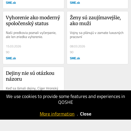
SME.sk
SME.sk
Vyhorenie ako moderný 
Ženy sú zaujímavejšie, 
spoločenský status
ako muži
Naši predkovia poznali vyčerpanie, 
Vojny sa plánujú v zamate luxusných 
ale len zriedka vyhorenie.
pracovní
15.03.2026
08.03.2026
90
90
SME.sk
SME.sk
Dejiny nie sú otázkou 
názoru
Keď sa lámali dejiny, Cíger Hronský 
bol menším, než človek milión
We use cookies to provide some features and experiences in
QOSHE
22.02.2026
150
More information
.
Close
SME.sk