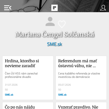
menu_open
Mariana Čengel Solčanská
SME.sk
Hrdina, ktorého si 
Referendum má mať 
nevieme zaradiť
ústavnú váhu, nie 
každá otázka si ho 
Člen ÚV KSS nám zanechal 
Cena každého referenda je vlastne 
zasluhuje
profesionálne divadlo
investíciou do demokracie
31.07.2026
05.07.2026
50
50
SME.sk
SME.sk
Čo po nás nájdu 
Vyzerať pravdivo. Nie 