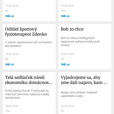
17.05.2026
03.05.2026
90
100
SME.sk
SME.sk
Odišiel športový 
Boh to chce
fyzioterapeut Zdenko
Boh sa stáva strategickým 
spojencom jednej armády proti 
S našimi športovcami bol na šiestich 
druhej?
olympiádach
18.04.2026
06.04.2026
80
90
SME.sk
SME.sk
Telá sedliačok niesli 
Vyjadrujeme sa, aby 
ekonomiku domácnosti, 
sme dali najavo, kam 
častované bitkou, 
patríme
Kniha Joanny Kuciel-Frydryszak by 
Akoby sme strácali možnosť 
hladné, zodraté
mala byť povinnou výbavou každej 
spoločného sveta
domácnosti.
29.03.2026
22.03.2026
100
90