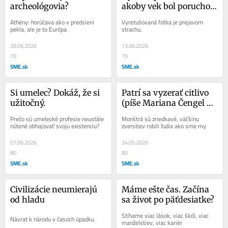
archeológovia?
akoby vek bol poruchou 
tváre
Athény: horúčava ako v predsieni 
Vyretušovaná fotka je prejavom 
pekla, ale je to Európa
strachu.
28.06.2026
13.06.2026
70
70
SME.sk
SME.sk
Si umelec? Dokáž, že si 
Patrí sa vyzerať citlivo 
užitočný.
(píše Mariana Čengel 
Solčanská)
Prečo sú umelecké profesie neustále 
Monštrá sú zriedkavé, väčšinu 
nútené obhajovať svoju existenciu?
zverstiev robili ľudia ako sme my
07.06.2026
24.05.2026
80
80
SME.sk
SME.sk
Civilizácie neumierajú 
Máme ešte čas. Začína 
od hladu
sa život po päťdesiatke?
Stíhame viac lások, viac škôl, viac 
Návrat k národu v časoch úpadku
manželstiev, viac kariér