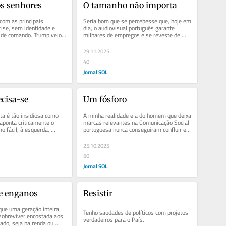
os senhores
O tamanho não importa
om as principais 
Seria bom que se percebesse que, hoje em 
se, sem identidade e 
dia, o audiovisual português garante 
 de comando. Trump veio 
milhares de empregos e se reveste de 
lidades europeias,...
potencial exportador não...
29.11.2025
40
Jornal SOL
ecisa-se
Um fósforo
ta é tão insidiosa como 
A minha realidade e a do homem que deixa 
ponta criticamente o 
marcas relevantes na Comunicação Social 
o fácil, à esquerda, 
portuguesa nunca conseguiram confluir e 
ence. O Bloco...
abrir espaço para que as...
25.10.2025
50
Jornal SOL
de enganos
Resistir
ue uma geração inteira 
Tenho saudades de políticos com projetos 
sobreviver encostada aos 
verdadeiros para o País.
ado, seja na renda ou 