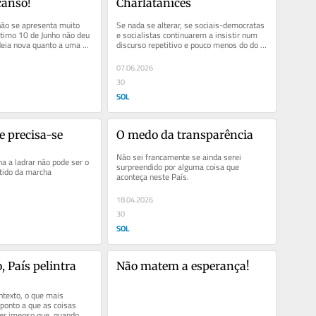
canso!
Charlatanices
não se apresenta muito 
Se nada se alterar, se sociais-democratas 
ltimo 10 de Junho não deu 
e socialistas continuarem a insistir num 
eia nova quanto a uma 
discurso repetitivo e pouco menos do do 
ção do...
que vazio e a espreitar por...
07.06.2026
30
SOL
 precisa-se
O medo da transparência
Não sei francamente se ainda serei 
a a ladrar não pode ser o 
surpreendido por alguma coisa que 
ntido da marcha
aconteça neste País.
18.04.2026
30
SOL
 País pelintra
Não matem a esperança!
texto, o que mais 
ponto a que as coisas 
er imenso que, quando 