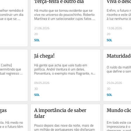
Terça-feira é outro dia
Viva o des
elhor remédio é 
Há muito que se tornou evidente que se 
Enfim, o futuro 
onstruir um dia 
vive no universo do poucochinho. Roberto 
risonho e este ú
ue o que se 
Martínez é um selecionador cujos fatos 
à luz nenhuma id
..
são feitos exclusivamente...
efetiva regenera
21.06.2026
13.06.2026
20
20
SOL
SOL
Já chega!
Maturidade
 Coelho] 
Há gente que acha que vale tudo em 
O ruído da matilh
ermitindo que 
política. André Ventura é um deles. 
que define o se
tual regresso 
Porventura, o exemplo mais flagrante, na 
de uma...
atualidade à portuguesa.
09.05.2026
25.04.2026
30
30
SOL
SOL
gas
A importância de saber 
Mundo cão,
falar
ta. Há medo no 
Em todo este con
Pouco depois das nove da noite, mais de 
 e o futuro têm 
impressiona é o 
um milhão de portugueses não disfarçam 
chegaram, o pod