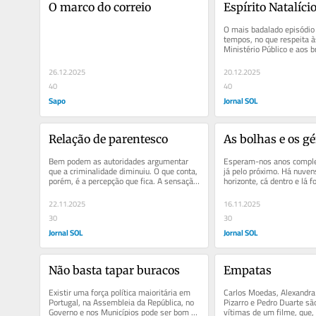
O marco do correio
Espírito Natalíci
O mais badalado episódio 
tempos, no que respeita às
Ministério Público e aos br
políticos e...
26.12.2025
20.12.2025
40
40
Sapo
Jornal SOL
Relação de parentesco
As bolhas e os g
Bem podem as autoridades argumentar 
Esperam-nos anos comple
que a criminalidade diminuiu. O que conta, 
já pelo próximo. Há nuven
porém, é a percepção que fica. A sensação 
horizonte, cá dentro e lá f
de intranquilidade é...
anda meio enlouquecido
22.11.2025
16.11.2025
30
30
Jornal SOL
Jornal SOL
Não basta tapar buracos
Empatas
Existir uma força política maioritária em 
Carlos Moedas, Alexandra 
Portugal, na Assembleia da República, no 
Pizarro e Pedro Duarte são
Governo e nos Municípios pode ser bom ou 
vítimas de um filme, que, 