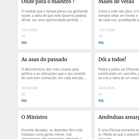
Onde pára o maestro ?
Males de Verão
À medida que o tempo passa vai ganhando 
Como a vida não pára, o m
raízes a ideia de que este Governo poderá, 
sempre olhar em frente e c
afinal, ser uma oportunidade perdida. 
de cada vez, acreditando q
Depois dos Executivos de...
segue será melhor do que.
19.07.2026
12.07.2026
10
10
SOL
SOL
As asas do passado
Dói a todos!
O desinteresse dos mais jovens pela 
Pedra a pedra vai [Passos
política e as alterações que o seu sentido 
construindo um caminho, p
de voto tem conhecido, em cada eleição, 
se crie a ideia de um even
são diretamente...
sebastiânico reunificador 
30.05.2026
23.05.2026
30
20
SOL
SOL
O Ministro
Amêndoas amar
Durante décadas, os docentes têm sido 
É uma Páscoa estranha es
tratados como gente menor, mal 
ar. Medo do que o presente
remunerada, desautorizada, obrigada a 
para dar.