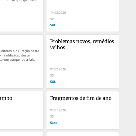
 mãos de alguém e mal...
14.03.2026
40
SOL
Problemas novos, remédios 
velhos
itores e a Direção deste 
 na utilização deste 
o-me compelido a falar 
 TVI, que...
07.02.2026
30
SOL
Rambo
Fragmentos de fim de ano
02.01.2026
30
Sapo