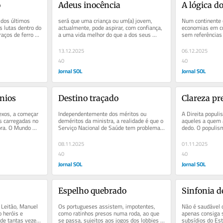
o
Adeus inocência
A lógica d
dos últimos 
será que uma criança ou um(a) jovem, 
Num continente c
 lutas dentro do 
actualmente, pode aspirar, com confiança, 
economias em cri
aços de ferro de 
a uma vida melhor do que a dos seus 
sem referências
progenitores?
agudizar as fragi
13.12.2025
06.12.2025
40
40
Jornal SOL
Jornal SOL
énios
Destino traçado
Clareza pr
xos, a começar 
Independentemente dos méritos ou 
A Direita populis
s carregadas no 
deméritos da ministra, a realidade é que o 
aqueles a quem a
ora. O Mundo 
Serviço Nacional de Saúde tem problemas 
dedo. O populism
profundíssimos que não...
também não conv
08.11.2025
01.11.2025
40
40
Jornal SOL
Jornal SOL
Espelho quebrado
Sinfonia 
Leitão, Manuel 
Os portugueses assistem, impotentes, 
Não é saudável q
 heróis e 
como ratinhos presos numa roda, ao que 
apenas consiga 
de tantas vezes 
se passa, sujeitos aos jogos dos lobbies 
subsídios do Est