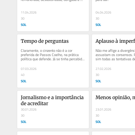
andar com a casa às costas e sem...
11.04.2026
04.04.2026
30
30
SOL
SOL
Tempo de perguntas
Aplauso à imperf
Claramente, o cinzento não é a cor 
Não me aflige a divergênc
preferida de Passos Coelho, na prática 
assustam os consensos. 
política que defende. Já se tinha percebido, 
sim todas as tentativas d
de intervenções...
de comportamentos, a que
07.03.2026
27.02.2026
40
30
SOL
SOL
Jornalismo e a importância 
Menos opinião, 
de acreditar
30.01.2026
23.01.2026
30
30
SOL
SOL