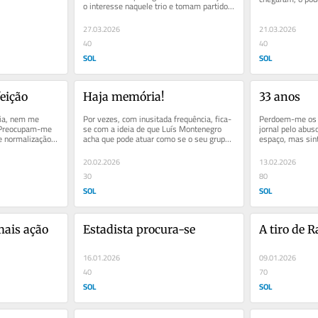
o interesse naquele trio e tomam partido. 
concentrado nas
Há quem não perdoe a...
27.03.2026
21.03.2026
40
40
SOL
SOL
eição
Haja memória!
33 anos
ia, nem me 
Por vezes, com inusitada frequência, fica-
Perdoem-me os le
Preocupam-me 
se com a ideia de que Luís Montenegro 
jornal pelo abuso
e normalização 
acha que pode atuar como se o seu grupo 
espaço, mas sint
 vamos,...
parlamentar dispusesse de...
no aniversário da
20.02.2026
13.02.2026
30
80
SOL
SOL
mais ação
Estadista procura-se
A tiro de 
16.01.2026
09.01.2026
40
70
SOL
SOL