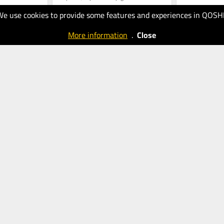
.
que pululam na Saúde e que...
compra de casa, 
We use cookies to provide some features and experiences in QOSH
04.10.2025
27.09.2025
40
40
More information
.
Close
Jornal SOL
Jornal SOL