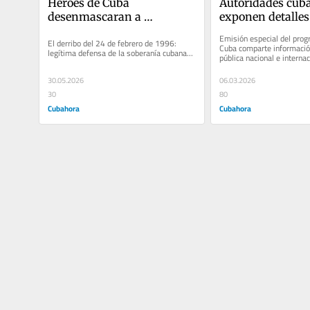
Héroes de Cuba 
Autoridades cuba
desenmascaran a 
exponen detalles 
Hermanos al Rescate y su 
ataque armado en 
Emisión especial del prog
El derribo del 24 de febrero de 1996: 
vínculo con la CIA
Clara
Cuba comparte información
legítima defensa de la soberanía cubana...
pública nacional e internac
intento de...
30.05.2026
06.03.2026
30
80
Cubahora
Cubahora