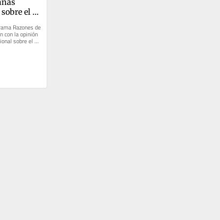
nas 
sobre el 
Villa 
rama Razones de 
 con la opinión 
ional sobre el 