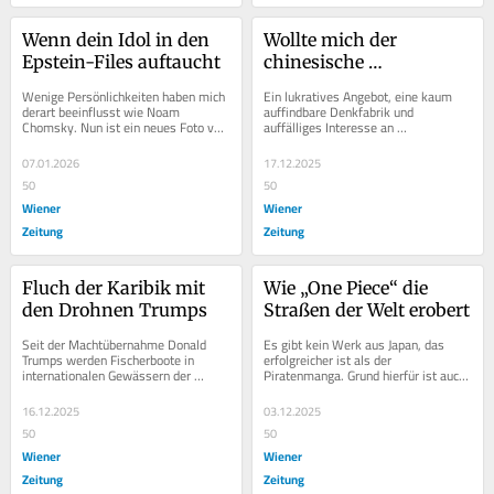
Wenn dein Idol in den 
Wollte mich der 
Epstein-Files auftaucht
chinesische 
Geheimdienst 
Wenige Persönlichkeiten haben mich 
Ein lukratives Angebot, eine kaum 
rekrutieren?
derart beeinflusst wie Noam 
auffindbare Denkfabrik und 
Chomsky. Nun ist ein neues Foto von 
auffälliges Interesse an 
ihm aufgetaucht – neben Jeffrey 
geopolitischen Themen. War die 
Epstein.
Anfrage nur ein dubioser Auftrag...
07.01.2026
17.12.2025
50
50
Wiener
Wiener
Zeitung
Zeitung
Fluch der Karibik mit 
Wie „One Piece“ die 
den Drohnen Trumps
Straßen der Welt erobert
Seit der Machtübernahme Donald 
Es gibt kein Werk aus Japan, das 
Trumps werden Fischerboote in 
erfolgreicher ist als der 
internationalen Gewässern der 
Piratenmanga. Grund hierfür ist auch 
Karibik von US-Drohnen angegriffen. 
die Tatsache, dass er mehr mit 
Ein...
unserer Realität...
16.12.2025
03.12.2025
50
50
Wiener
Wiener
Zeitung
Zeitung