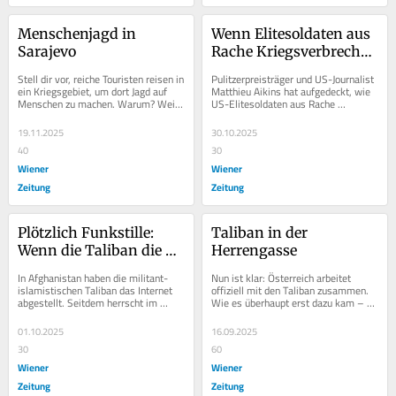
Menschenjagd in 
Wenn Elitesoldaten aus 
Sarajevo
Rache Kriegsverbrechen 
begehen
Stell dir vor, reiche Touristen reisen in 
Pulitzerpreisträger und US-Journalist 
ein Kriegsgebiet, um dort Jagd auf 
Matthieu Aikins hat aufgedeckt, wie 
Menschen zu machen. Warum? Weil 
US-Elitesoldaten aus Rache 
es ihnen Spaß macht. Dies und 
Kriegsverbrechen begingen – und 
nichts...
später in den...
19.11.2025
30.10.2025
40
30
Wiener
Wiener
Zeitung
Zeitung
Plötzlich Funkstille: 
Taliban in der 
Wenn die Taliban die 
Herrengasse
Leitungen kappen
In Afghanistan haben die militant-
Nun ist klar: Österreich arbeitet 
islamistischen Taliban das Internet 
offiziell mit den Taliban zusammen. 
abgestellt. Seitdem herrscht im 
Wie es überhaupt erst dazu kam – 
gesamten Land der totale Blackout. 
und warum das fatal und 
Was das für...
heuchlerisch...
01.10.2025
16.09.2025
30
60
Wiener
Wiener
Zeitung
Zeitung