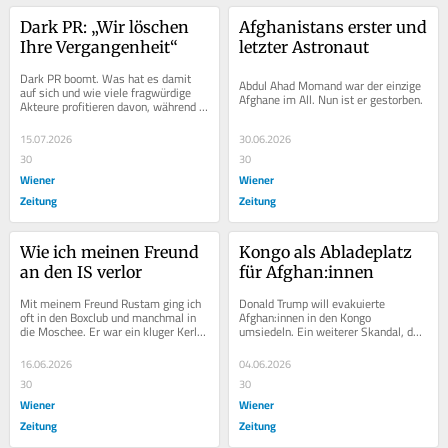
Dark PR: „Wir löschen 
Afghanistans erster und 
Ihre Vergangenheit“
letzter Astronaut
Dark PR boomt. Was hat es damit 
Abdul Ahad Momand war der einzige 
auf sich und wie viele fragwürdige 
Afghane im All. Nun ist er gestorben.
Akteure profitieren davon, während 
die Existenzen der Schwächeren 
zerstört werden?
15.07.2026
30.06.2026
30
30
Wiener
Wiener
Zeitung
Zeitung
Wie ich meinen Freund 
Kongo als Abladeplatz 
an den IS verlor
für Afghan:innen
Mit meinem Freund Rustam ging ich 
Donald Trump will evakuierte 
oft in den Boxclub und manchmal in 
Afghan:innen in den Kongo 
die Moschee. Er war ein kluger Kerl 
umsiedeln. Ein weiterer Skandal, der 
mit aussichtsreicher Zukunft. Doch 
wahrscheinlich nur einer von vielen 
dann...
Tiefpunkten sein wird.
16.06.2026
04.06.2026
30
30
Wiener
Wiener
Zeitung
Zeitung