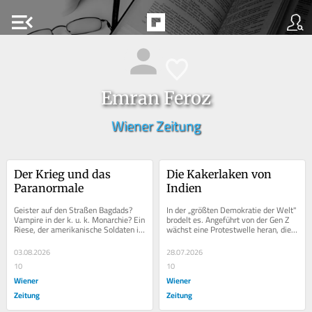
menu_open
Emran Feroz
Wiener Zeitung
Der Krieg und das 
Die Kakerlaken von 
Paranormale
Indien
Geister auf den Straßen Bagdads? 
In der „größten Demokratie der Welt" 
Vampire in der k. u. k. Monarchie? Ein 
brodelt es. Angeführt von der Gen Z 
Riese, der amerikanische Soldaten in 
wächst eine Protestwelle heran, die 
Afghanistan angreift? Wie 
das Machtgefüge von Narendra 
Kriegstraumata...
Modi...
03.08.2026
28.07.2026
10
10
Wiener
Wiener
Zeitung
Zeitung