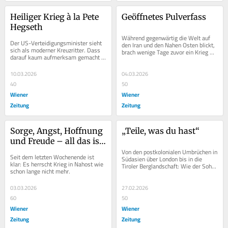
Heiliger Krieg à la Pete 
Geöffnetes Pulverfass
Hegseth
Während gegenwärtig die Welt auf 
Der US-Verteidigungsminister sieht 
den Iran und den Nahen Osten blickt, 
sich als moderner Kreuzritter. Dass 
brach wenige Tage zuvor ein Krieg 
darauf kaum aufmerksam gemacht 
zwischen Afghanistan und Pakistan 
wird, ist ein Problem.
aus. Dabei...
10.03.2026
04.03.2026
40
50
Wiener
Wiener
Zeitung
Zeitung
Sorge, Angst, Hoffnung 
„Teile, was du hast“
und Freude – all das ist 
berechtigt
Von den postkolonialen Umbrüchen in 
Seit dem letzten Wochenende ist 
Südasien über London bis in die 
klar: Es herrscht Krieg in Nahost wie 
Tiroler Berglandschaft: Wie der Sohn 
schon lange nicht mehr.
einer fast vergessenen 
Journalistenlegende...
03.03.2026
27.02.2026
60
50
Wiener
Wiener
Zeitung
Zeitung