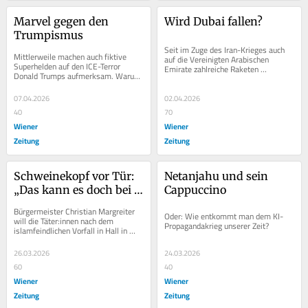
Marvel gegen den 
Wird Dubai fallen?
Trumpismus
Seit im Zuge des Iran-Krieges auch 
Mittlerweile machen auch fiktive 
auf die Vereinigten Arabischen 
Superhelden auf den ICE-Terror 
Emirate zahlreiche Raketen 
Donald Trumps aufmerksam. Warum 
herabregnen, ist die Zukunft der 
man das begrüßen sollte.
Nahostmetropole Dubai...
07.04.2026
02.04.2026
40
70
Wiener
Wiener
Zeitung
Zeitung
Schweinekopf vor Tür: 
Netanjahu und sein 
„Das kann es doch bei 
Cappuccino
uns nicht geben“
Bürgermeister Christian Margreiter 
Oder: Wie entkommt man dem KI-
will die Täter:innen nach dem 
Propagandakrieg unserer Zeit?
islamfeindlichen Vorfall in Hall in 
Tirol unbedingt finden. Er setzt sogar 
eine...
26.03.2026
24.03.2026
60
40
Wiener
Wiener
Zeitung
Zeitung