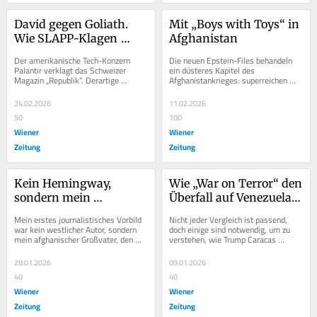
David gegen Goliath. 
Mit „Boys with Toys“ in 
Wie SLAPP-Klagen 
Afghanistan
Demokratie gefährden
Der amerikanische Tech-Konzern 
Die neuen Epstein-Files behandeln 
Palantir verklagt das Schweizer 
ein düsteres Kapitel des 
Magazin „Republik“. Derartige 
Afghanistankrieges: superreichen 
Einschüchterungsversuche gegen 
Kriegstourismus. Warum eine 
freie, kritische...
lückenlose Aufklärung...
24.02.2026
11.02.2026
50
100
Wiener
Wiener
Zeitung
Zeitung
Kein Hemingway, 
Wie „War on Terror“ den 
sondern mein 
Überfall auf Venezuela 
„Großbaba“
ermöglichte
Mein erstes journalistisches Vorbild 
Nicht jeder Vergleich ist passend, 
war kein westlicher Autor, sondern 
doch einige sind notwendig, um zu 
mein afghanischer Großvater, den 
verstehen, wie Trump Caracas 
viel mehr Menschen kennen sollten.
angreifen konnte.
28.01.2026
09.01.2026
40
40
Wiener
Wiener
Zeitung
Zeitung