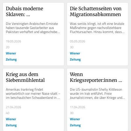
Dubais moderne 
Die Schattenseiten von 
Sklaven: 
Migrationsabkommen
Massenabschiebungen 
Die Vereinigten Arabischen Emirate 
Was seriös klingt, ist oft eine brutale 
in den Emiraten
haben tausende Gastarbeiter aus 
Maßnahme gegen nachvollziehbare 
Pakistan verhaftet und abgeschoben. 
Fluchtursachen. Hinzu kommt, dass 
Dies hat nicht nur mit dem Iran-Krieg 
jene Menschen, die flüchten 
zu tun,...
müssen,...
19.05.2026
05.05.2026
20
30
Wiener
Wiener
Zeitung
Zeitung
Krieg aus dem 
Wenn 
Siebenmühlental
Kriegsreporter:innen 
auf sich allein gestellt 
Amerikas Irankrieg findet 
Die US-Journalistin Shelly Kittleson 
sind
wortwörtlich vor meiner Nase statt – 
wurde im Irak entführt. Freie 
im beschaulichen Schwabenland in 
Journalist:innen, die über Kriege und 
Baden-Württemberg, wo ich lebe.
Konflikte berichten, sind ständigen...
21.04.2026
11.04.2026
40
30
Wiener
Wiener
Zeitung
Zeitung