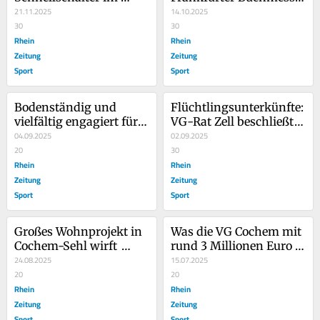
Bürgerbüro ab
21.11.2025
mit dabei
14.10.2025
30
30
Rhein
Rhein
Zeitung
Zeitung
Sport
Sport
Bodenständig und 
Flüchtlingsunterkünfte: 
vielfältig engagiert für 
VG-Rat Zell beschließt 
die Region
04.09.2025
Satzung
02.09.2025
20
30
Rhein
Rhein
Zeitung
Zeitung
Sport
Sport
Großes Wohnprojekt in 
Was die VG Cochem mit 
Cochem-Sehl wirft 
rund 3 Millionen Euro 
Fragen auf
24.08.2025
vorhat
15.07.2025
20
20
Rhein
Rhein
Zeitung
Zeitung
Sport
Sport