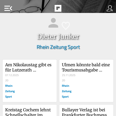
menu_open
Dieter Junker
Rhein Zeitung Sport
Am Nikolaustag gibt es 
Ulmen könnte bald eine 
für Lutzerath 
Tourismusabgabe 
Geschenke
07.12.2025
einführen
25.11.2025
20
20
Rhein
Rhein
Zeitung
Zeitung
Sport
Sport
Kreistag Cochem lehnt 
Bullayer Verlag ist bei 
Schnellschalter im 
Frankfurter Buchmesse 