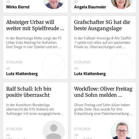
40
50
Mirko Bernd
Angela Baumeier
Absteiger Urbar will 
Grafschafter SG hat die 
weiter mit Spielfreude 
beste Ausgangslage
punkten
In der Bezirksliga Mitte sorgt der FC 
In der Fußball-Kreisliga B Ahr Staffel 
Urbar trotz Abstieg für Aufsehen. 
7 spitzt sich alles auf ein packendes 
Drei Siege in vier Spielen und ein 
Finale zu. Überraschungen und 
6:0-Erfolg zeigen ihr Potenzial. Nun...
spannende Duelle prägen das Bild,...
07.05.2026
07.05.2026
40
40
Lutz Klattenberg
Lutz Klattenberg
Ralf Schall: Ich bin 
Workflow: Oliver Freitag 
positiv überrascht
und Sohn melden 
Patent an
In der Kunstturn-Bundesliga 
Oliver Freitag und Sohn Julian haben 
überrascht die KTV Koblenz als 
große Ziele: Nun wurde für ihre 
Aufsteiger mit einer ausgeglichenen 
Entwicklung eine Patentanmeldung 
Bilanz und steht auf Platz vier. 
für ihr Workflow-System eingereicht. 
Herausragende...
Zum Team...
07.05.2026
07.05.2026
40
50