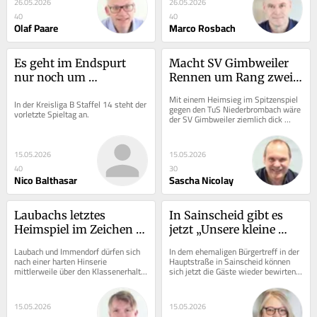
26.05.2026
26.05.2026
40
40
Olaf Paare
Marco Rosbach
Es geht im Endspurt 
Macht SV Gimbweiler 
nur noch um 
Rennen um Rang zwei 
Platzierungen
wieder scharf?
Mit einem Heimsieg im Spitzenspiel 
In der Kreisliga B Staffel 14 steht der 
gegen den TuS Niederbrombach wäre 
vorletzte Spieltag an.
der SV Gimbweiler ziemlich dick 
zurück im Geschäft um die 
Aufstiegsrunde zur...
15.05.2026
15.05.2026
40
30
Nico Balthasar
Sascha Nicolay
Laubachs letztes 
In Sainscheid gibt es 
Heimspiel im Zeichen 
jetzt „Unsere kleine 
des Abschieds
Kneipe“
Laubach und Immendorf dürfen sich 
In dem ehemaligen Bürgertreff in der 
nach einer harten Hinserie 
Hauptstraße in Sainscheid können 
mittlerweile über den Klassenerhalt 
sich jetzt die Gäste wieder bewirten 
in der Rheinlandliga freuen. Am 
lassen.
Sonntag können sie...
15.05.2026
15.05.2026