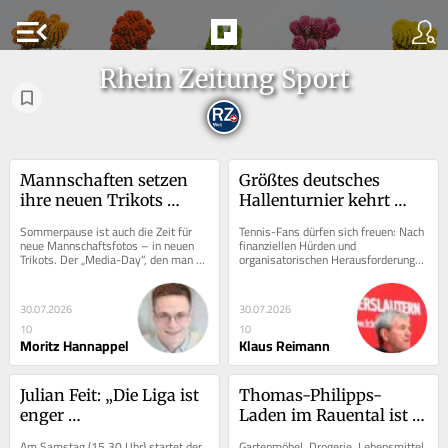
menu_open
Rhein Zeitung Sport
Mannschaften setzen 
Größtes deutsches 
ihre neuen Trikots 
Hallenturnier kehrt 
modisch in Szene
stärker zurück
Sommerpause ist auch die Zeit für 
Tennis-Fans dürfen sich freuen: Nach 
neue Mannschaftsfotos – in neuen 
finanziellen Hürden und 
Trikots. Der „Media-Day“, den man 
organisatorischen Herausforderungen 
von den Profis kennt, hält immer 
steht das Turnier vor einem 
mehr im...
spannenden Jubiläum.
30.07.2026
30.07.2026
10
10
Moritz Hannappel
Klaus Reimann
Julian Feit: „Die Liga ist 
Thomas-Philipps-
enger 
Laden im Rauental ist 
zusammengerückt“
zu
Am Samstag (15.30 Uhr) startet der 
Gartenmöbel, Drogerie, Lebensmittel 