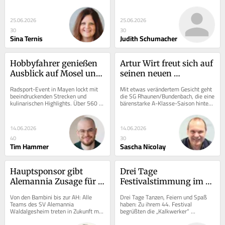
neben Martin Weber verpflichtet. 
Gleichzeitig sind 
Damit...
Millioneninvestitionen beim...
25.06.2026
25.06.2026
30
30
Sina Ternis
Judith Schumacher
Hobbyfahrer genießen 
Artur Wirt freut sich auf 
Ausblick auf Mosel und 
seinen neuen 
Eifel
Trainerpartner
Radsport-Event in Mayen lockt mit 
Mit etwas verändertem Gesicht geht 
beeindruckenden Strecken und 
die SG Rhaunen/Bundenbach, die eine 
kulinarischen Highlights. Über 560 
bärenstarke A-Klasse-Saison hinter 
Teilnehmer, darunter viele Kinder, 
sich hat, in die kommende Spielzeit. 
erlebten ein...
Unter...
14.06.2026
14.06.2026
40
30
Tim Hammer
Sascha Nicolay
Hauptsponsor gibt 
Drei Tage 
Alemannia Zusage für 
Festivalstimmung im 
fünf Jahre
Alten Kalkwerk in Diez
Von den Bambini bis zur AH: Alle 
Drei Tage Tanzen, Feiern und Spaß 
Teams des SV Alemannia 
haben: Zu ihrem 44. Festival 
Waldalgesheim treten in Zukunft mit 
begrüßten die „Kalkwerker“ 
einem Sponsoren-Logo an. 
Tausende Besucher auf dem 