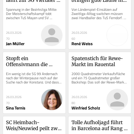
Oberwesel
ins Siegerland
Spannung in der Bezirksliga Mitte: 
Von Länderspiel-Einsätzen auf 
Der Meisterschaftskampf tobt 
Zweitliga-Alltag switchen müssen 
zwischen TuS Mayen und SV 
zwei Handballer des TuS Ferndorf. 
Untermosel. Wer behält die Nerven 
Der Eindrücke, die gerade Sören 
im Titelrennen? Auf Mayen...
Servos bei der...
26.03.2026
26.03.2026
70
60
Jan Müller
René Weiss
Stopft ein 
Spatenstich für Rewe-
Offensivmann die 
Markt im Rauental
Andernacher 
Ein wenig ist die SG 99 Andernach 
2000 Quadratmeter Verkaufsfläche 
Defensivlücke?
nach der Winterpause noch auf der 
und ein 75 Quadratmeter großer 
Suche nach der Konstanz. Und dass 
Backshop: Das soll der Rewe-Markt 
die fehlt, hängt auch ein wenig davon 
im Rauental bieten – wenn er fertig 
ab, dass...
ist. Es...
26.03.2026
26.03.2026
70
80
Sina Ternis
Winfried Scholz
SC Heimbach-
Tolle Aufholjagd führt 
Weis/Neuwied peilt zwei 
in Barcelona auf Rang 