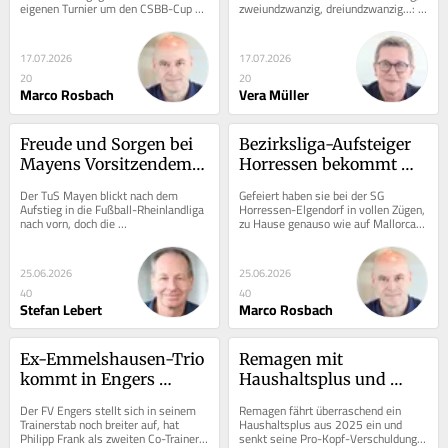
eigenen Turnier um den CSBB-Cup 
zweiundzwanzig, dreiundzwanzig...: 
treten die Gastgeber im Feld der 
Man kann schon mal üben und dann 
Rheinland- und...
womöglich...
17.07.2026
17.07.2026
20
20
Marco Rosbach
Vera Müller
Freude und Sorgen bei 
Bezirksliga-Aufsteiger 
Mayens Vorsitzendem 
Horressen bekommt 
Treis
SG-Zuwachs
Der TuS Mayen blickt nach dem 
Gefeiert haben sie bei der SG 
Aufstieg in die Fußball-Rheinlandliga 
Horressen-Elgendorf in vollen Zügen, 
nach vorn, doch die 
zu Hause genauso wie auf Mallorca. 
Herausforderungen sind groß. Mit 
Dass es nun Zuwachs gibt beim 
Abgängen und Sorgen um den...
künftigen...
25.06.2026
25.06.2026
40
40
Stefan Lebert
Marco Rosbach
Ex-Emmelshausen-Trio 
Remagen mit 
kommt in Engers 
Haushaltsplus und 
wieder zusammen
gesunkenen Schulden
Der FV Engers stellt sich in seinem 
Remagen fährt überraschend ein 
Trainerstab noch breiter auf, hat 
Haushaltsplus aus 2025 ein und 
Philipp Frank als zweiten Co-Trainer 
senkt seine Pro-Kopf-Verschuldung. 