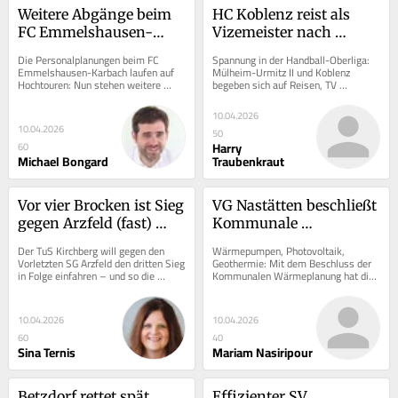
Weitere Abgänge beim 
HC Koblenz reist als 
FC Emmelshausen-
Vizemeister nach 
Karbach
Welling
Die Personalplanungen beim FC 
Spannung in der Handball-Oberliga: 
Emmelshausen-Karbach laufen auf 
Mülheim-Urmitz II und Koblenz 
Hochtouren: Nun stehen weitere 
begeben sich auf Reisen, TV 
Abgänge fest, zudem dürfte es bald 
Vallendar II freut sich auf ein 
einige Neuzugänge...
Heimspiel.
10.04.2026
10.04.2026
50
Harry
60
Michael Bongard
Traubenkraut
Vor vier Brocken ist Sieg 
VG Nastätten beschließt 
gegen Arzfeld (fast) 
Kommunale 
Pflicht
Wärmeplanung
Der TuS Kirchberg will gegen den 
Wärmepumpen, Photovoltaik, 
Vorletzten SG Arzfeld den dritten Sieg 
Geothermie: Mit dem Beschluss der 
in Folge einfahren – und so die 
Kommunalen Wärmeplanung hat die 
Abstiegsplätze weiter hinter sich 
Verbandsgemeinde (VG) Nastätten 
lassen....
nun einen weiteren...
10.04.2026
10.04.2026
60
40
Sina Ternis
Mariam Nasiripour
Betzdorf rettet spät 
Effizienter SV 