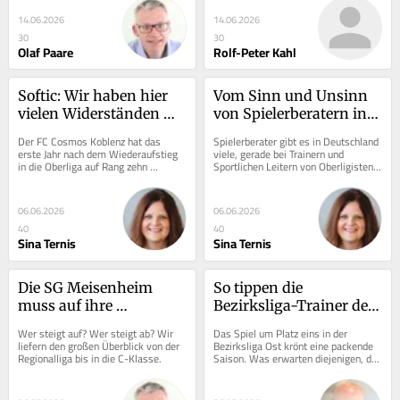
Schumann Kältetechnik...
ehemaligen Betriebsgelände...
14.06.2026
14.06.2026
30
30
Olaf Paare
Rolf-Peter Kahl
Softic: Wir haben hier 
Vom Sinn und Unsinn 
vielen Widerständen 
von Spielerberatern in 
getrotzt
Amateurligen
Der FC Cosmos Koblenz hat das 
Spielerberater gibt es in Deutschland 
erste Jahr nach dem Wiederaufstieg 
viele, gerade bei Trainern und 
in die Oberliga auf Rang zehn 
Sportlichen Leitern von Oberligisten 
beendet. Damit ist Coach Admir 
dürfte der Begriff beim Küren nach 
Softic zufrieden, weiß...
dem...
06.06.2026
06.06.2026
40
40
Sina Ternis
Sina Ternis
Die SG Meisenheim 
So tippen die 
muss auf ihre 
Bezirksliga-Trainer den 
Aufstiegsspiele warten
Aufstiegskracher
Wer steigt auf? Wer steigt ab? Wir 
Das Spiel um Platz eins in der 
liefern den großen Überblick von der 
Bezirksliga Ost krönt eine packende 
Regionalliga bis in die C-Klasse.
Saison. Was erwarten diejenigen, die 
mit ihren Teams die Stärke der 
Überflieger...