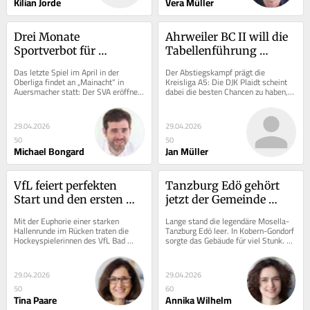
Kilian Jorde
Vera Müller
Drei Monate 
Ahrweiler BC II will die 
Sportverbot für 
Tabellenführung 
Christopher Theisen
ausbauen
Das letzte Spiel im April in der 
Der Abstiegskampf prägt die 
Oberliga findet an „Mainacht“ in 
Kreisliga A5: Die DJK Plaidt scheint 
Auersmacher statt: Der SVA eröffnet 
dabei die besten Chancen zu haben, 
mit dem Heimspiel gegen...
sich noch auf das rettende Ufer 
retten zu...
29.04.2026
29.04.2026
50
50
Michael Bongard
Jan Müller
VfL feiert perfekten 
Tanzburg Edö gehört 
Start und den ersten 
jetzt der Gemeinde 
Sieg
Kobern-Gondorf
Mit der Euphorie einer starken 
Lange stand die legendäre Mosella-
Hallenrunde im Rücken traten die 
Tanzburg Edö leer. In Kobern-Gondorf 
Hockeyspielerinnen des VfL Bad 
sorgte das Gebäude für viel Stunk. 
Kreuznach zu ihrem ersten Spiel im 
Doch jetzt hat die Gemeinde eine...
Feld an - und...
29.04.2026
29.04.2026
50
60
Tina Paare
Annika Wilhelm