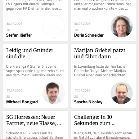
FV Engers mit einem Heimspiel 
und aller möglicher Krimskrams, den 
gegen den FV Diefflen in die neue 
man mal brauchen könnte – das 
Oberliga-Saison. Das hat sich der 
gehört zum Sortiment der...
FVE für die...
30.07.2026
30.07.2026
10
10
Stefan Kieffer
Doris Schneider
Leidig und Gründer 
Marijan Griebel patzt 
sind die 
und fährt dann 
„Königstransfers“
Bestzeiten
Die Kreisliga A Staffel 6 ist eine 
In Luxemburg hatte der fünffache 
super-spannende Liga mit zehn Klubs 
Deutsche Rallye-Meister Marijan 
aus dem Rhein-Hunsrück-Kreis und 
Griebel einen denkbar schlechten 
einem COC-Quartett. So laufen die...
Start – doch dann zeigte der 
Hahnweilerer seine...
17.07.2026
17.07.2026
20
20
Michael Bongard
Sascha Nicolay
SG Horressen: Neuer 
Challenge: In 10 
Partner, neue Klasse, 
Sekunden zum 
gleiches Ziel
kostenlosen Frühstück
Schreibt die SG Horressen die 
Wer glaubt, 10 Sekunden ganz genau 
nächste Erfolgsgeschichte? Bei ihrem 
im Gefühl zu haben? Einundzwanzig, 