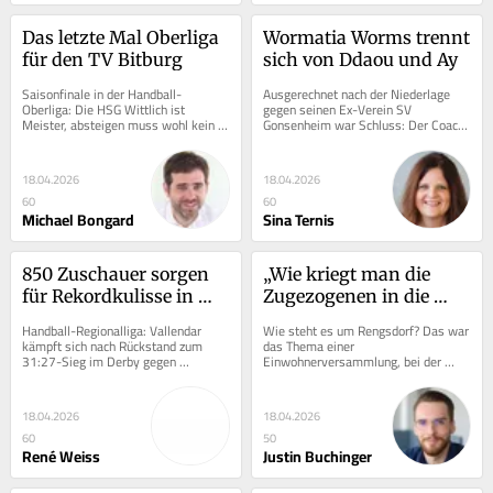
Das letzte Mal Oberliga 
Wormatia Worms trennt 
für den TV Bitburg
sich von Ddaou und Ay
Saisonfinale in der Handball-
Ausgerechnet nach der Niederlage 
Oberliga: Die HSG Wittlich ist 
gegen seinen Ex-Verein SV 
Meister, absteigen muss wohl kein 
Gonsenheim war Schluss: Der Coach 
Team, weil der TV Bitburg seine 
von Wormatia Worms, Anouar 
Mannschaft aus der...
Ddaou, musste beim...
18.04.2026
18.04.2026
60
60
Michael Bongard
Sina Ternis
850 Zuschauer sorgen 
„Wie kriegt man die 
für Rekordkulisse in 
Zugezogenen in die 
Vallendar
Vereine?“
Handball-Regionalliga: Vallendar 
Wie steht es um Rengsdorf? Das war 
kämpft sich nach Rückstand zum 
das Thema einer 
31:27-Sieg im Derby gegen 
Einwohnerversammlung, bei der 
Mülheim-Urmitz. Dabei gab es auf 
Rengsdorfs Triumvirat aus 
dem Malllendarer Berg...
Bürgermeister und Beigeordneten zu 
den...
18.04.2026
18.04.2026
60
50
René Weiss
Justin Buchinger