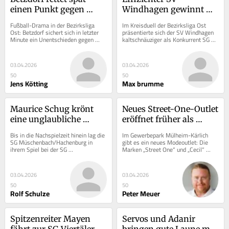
einen Punkt gegen 
Windhagen gewinnt 
Burgschwalbach
das Kreisderby
Fußball-Drama in der Bezirksliga 
Im Kreisduell der Bezirksliga Ost 
Ost: Betzdorf sichert sich in letzter 
präsentierte sich der SV Windhagen 
Minute ein Unentschieden gegen 
kaltschnäuziger als Konkurrent SG St. 
Burgschwalbach und bleibt knapp an 
Katharinen/Vettelschoß. Mit 3:0 
der...
setzte...
03.04.2026
03.04.2026
50
50
Jens Kötting
Max brumme
Maurice Schug krönt 
Neues Street-One-Outlet 
eine unglaubliche 
eröffnet früher als 
Aufholjagd
geplant
Bis in die Nachspielzeit hinein lag die 
Im Gewerbepark Mülheim-Kärlich 
SG Müschenbach/Hachenburg in 
gibt es ein neues Modeoutlet: Die 
ihrem Spiel bei der SG 
Marken „Street One“ und „Cecil“ 
Westerburg/Gemünden/Willmenrod 
liegen nun in dem neuen Shop in 
mit 1:4 in Rückstand....
der...
03.04.2026
03.04.2026
50
50
Rolf Schulze
Peter Meuer
Spitzenreiter Mayen 
Servos und Adanir 
fährt zur SG Viertäler 
bringen gute Laune mit 