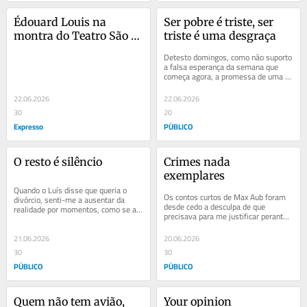
Édouard Louis na 
Ser pobre é triste, ser 
montra do Teatro São 
triste é uma desgraça
Luiz
Detesto domingos, como não suporto 
a falsa esperança da semana que 
começa agora, a promessa de uma 
vida melhor, espécie de renascimento 
postiço...
22.06.2026
22.06.2026
30
20
Expresso
PÚBLICO
O resto é silêncio
Crimes nada 
exemplares
Quando o Luís disse que queria o 
Os contos curtos de Max Aub foram 
divórcio, senti-me a ausentar da 
desde cedo a desculpa de que 
realidade por momentos, como se a 
precisava para me justificar perante 
minha cabeça tivesse descolado do 
os outros. As minhas bizarrias 
corpo, uma...
manifestavam-se...
21.06.2026
20.06.2026
30
30
PÚBLICO
PÚBLICO
Quem não tem avião, 
Your opinion