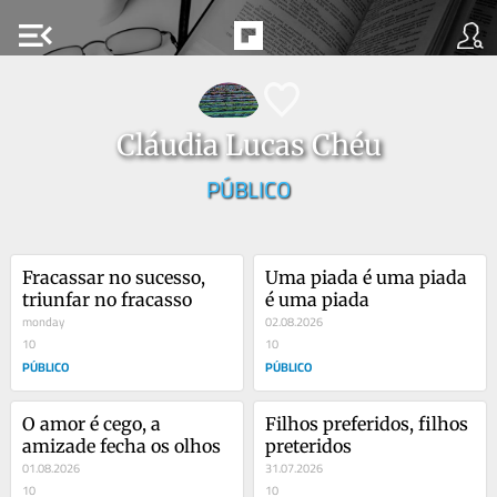
menu_open
Cláudia Lucas Chéu
PÚBLICO
Fracassar no sucesso, 
Uma piada é uma piada 
triunfar no fracasso
é uma piada
monday
02.08.2026
10
10
PÚBLICO
PÚBLICO
O amor é cego, a 
Filhos preferidos, filhos 
amizade fecha os olhos
preteridos
01.08.2026
31.07.2026
10
10