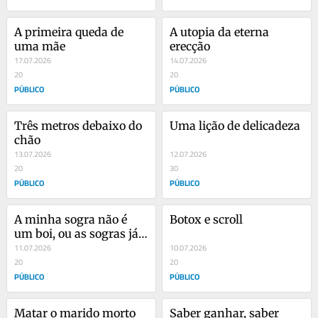
A primeira queda de 
A utopia da eterna 
uma mãe
erecção
17.07.2026
14.07.2026
20
20
PÚBLICO
PÚBLICO
Três metros debaixo do 
Uma lição de delicadeza
chão
13.07.2026
12.07.2026
20
30
PÚBLICO
PÚBLICO
A minha sogra não é 
Botox e scroll
um boi, ou as sogras já 
não são o que eram
11.07.2026
10.07.2026
20
20
PÚBLICO
PÚBLICO
Matar o marido morto
Saber ganhar, saber 