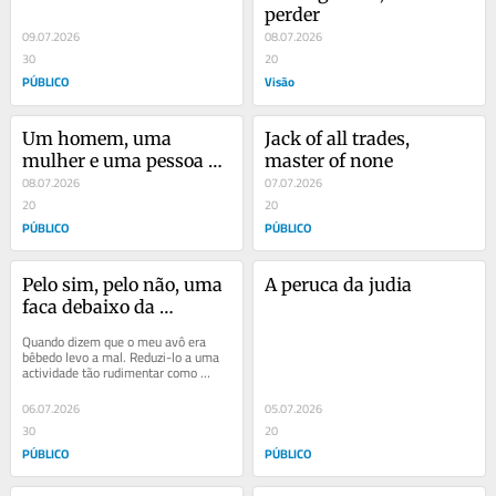
perder
09.07.2026
08.07.2026
30
20
PÚBLICO
Visão
Um homem, uma 
Jack of all trades, 
mulher e uma pessoa 
master of none
não binária entram 
08.07.2026
07.07.2026
num restaurante
20
20
PÚBLICO
PÚBLICO
Pelo sim, pelo não, uma 
A peruca da judia
faca debaixo da 
almofada
Quando dizem que o meu avô era 
bêbedo levo a mal. Reduzi-lo a uma 
actividade tão rudimentar como 
emborcar álcool é roubar-lhe aquilo 
que melhor...
06.07.2026
05.07.2026
30
20
PÚBLICO
PÚBLICO