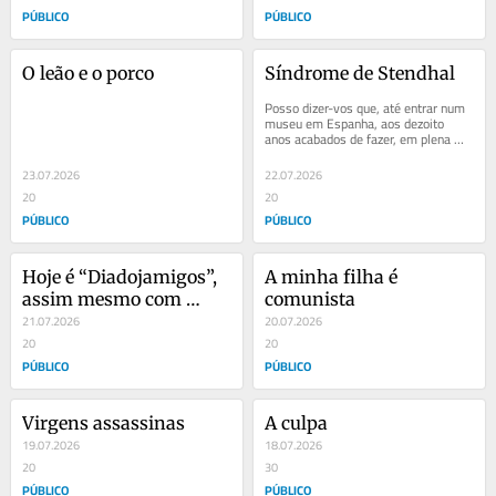
PÚBLICO
PÚBLICO
O leão e o porco
Síndrome de Stendhal
Posso dizer-vos que, até entrar num 
museu em Espanha, aos dezoito 
anos acabados de fazer, em plena 
viagem de finalistas do liceu, 
desconhecia por...
23.07.2026
22.07.2026
20
20
PÚBLICO
PÚBLICO
Hoje é “Diadojamigos”, 
A minha filha é 
assim mesmo com 
comunista
ligação em jota
21.07.2026
20.07.2026
20
20
PÚBLICO
PÚBLICO
Virgens assassinas
A culpa
19.07.2026
18.07.2026
20
30
PÚBLICO
PÚBLICO