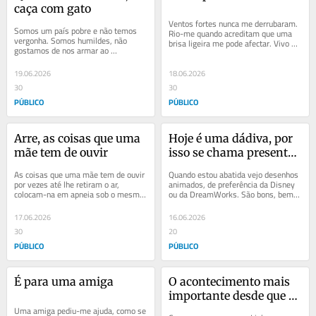
caça com gato
Ventos fortes nunca me derrubaram. 
Somos um país pobre e não temos 
Rio-me quando acreditam que uma 
vergonha. Somos humildes, não 
brisa ligeira me pode afectar. Vivo 
gostamos de nos armar ao 
bem com as opiniões dos outros — a 
pingarelho, embora existam carapaus 
cascata...
de corrida um pouco...
19.06.2026
18.06.2026
30
30
PÚBLICO
PÚBLICO
Arre, as coisas que uma 
Hoje é uma dádiva, por 
mãe tem de ouvir
isso se chama presente, 
diz o Mestre Oogway
As coisas que uma mãe tem de ouvir 
Quando estou abatida vejo desenhos 
por vezes até lhe retiram o ar, 
animados, de preferência da Disney 
colocam-na em apneia sob o mesmo 
ou da DreamWorks. São bons, bem 
tecto da cria, seja pela injustiça das...
escritos, bem feitos, pensados para 
miúdos e...
17.06.2026
16.06.2026
30
20
PÚBLICO
PÚBLICO
É para uma amiga
O acontecimento mais 
importante desde que o 
Uma amiga pediu-me ajuda, como se 
mercado imobiliário 