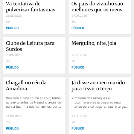
Vã tentativa de 
Os pais do vizinho são 
pulverizar fantasmas
melhores que os meus
28.06.2026
27.06.2026
40
30
PÚBLICO
PÚBLICO
Clube de Leitura para 
Mergulho, nite, jola
Surdos
26.06.2026
25.06.2026
30
20
PÚBLICO
PÚBLICO
Chagall no céu da 
Já disse ao meu marido 
Amadora
para rezar o terço
Vou com a nossa filha ao colo, tentei 
A maioria dos uzbeques é 
avisar-te antes da tragédia, antes de 
muçulmana e eu já disse ao meu 
eu e a tua filha nos tornarmos, por 
marido para começar a rezar o terço, 
segundos, um Chagall no céu da...
porque sempre quero ver se a 
religião deles é mais...
24.06.2026
23.06.2026
20
20
PÚBLICO
PÚBLICO