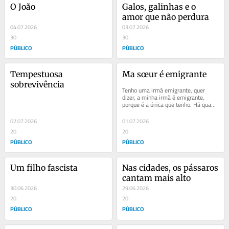
O João
Galos, galinhas e o 
amor que não perdura
04.07.2026
03.07.2026
30
30
PÚBLICO
PÚBLICO
Tempestuosa 
Ma sœur é emigrante
sobrevivência
Tenho uma irmã emigrante, quer 
dizer, a minha irmã é emigrante, 
porque é a única que tenho. Há quase 
uma década trocou Lisboa por 
Bruxelas e...
02.07.2026
01.07.2026
20
20
PÚBLICO
PÚBLICO
Um filho fascista
Nas cidades, os pássaros 
cantam mais alto
30.06.2026
29.06.2026
20
20
PÚBLICO
PÚBLICO