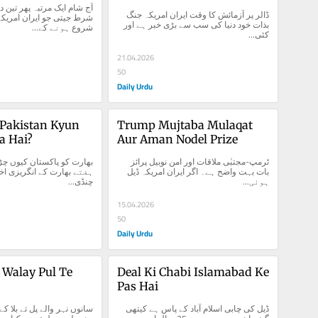
ڈالر پر آزمائش کا وقت ایران امریکہ جنگ 
بذات خود دنیا کی سب سے بڑی خبر ہے اور 
شروع ہونے کے...
کئی...
21.04.2026
50
Daily Urdu
Pakistan Kyun 
Trump Mujtaba Mulaqat 
a Hai?
Aur Aman Nodel Prize
ٹرمپ-مجتبٰی ملاقات اور امن نوبیل پرائز 
بات بہت واضح ہے۔ اگر ایران امریکہ ڈیل 
ہوئی...
چنڈی...
15.04.2026
50
Daily Urdu
Walay Pul Te 
Deal Ki Chabi Islamabad Ke 
Pas Hai
ڈیل کی چابی اسلام آباد کے پاس ہے کیتھی 