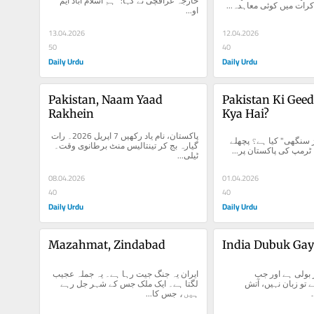
خارجہ عراقچی نے کہا: "ہم اسلام آباد ایم 
اکرات میں کوئی معاہدہ...
او...
13.04.2026
12.04.2026
50
40
Daily Urdu
Daily Urdu
Pakistan, Naam Yaad 
Pakistan Ki Geed
Rakhein
Kya Hai?
پاکستان، نام یاد رکھیں 7 اپریل 2026۔ رات 
پاکستان کی "گدڑ سنگھی" کیا ہے؟ پچھلے 
گیارہ بج کر تینتالیس منٹ برطانوی وقت۔ 
ٹرمپ کی پاکستان پر...
ٹیلی...
08.04.2026
01.04.2026
40
40
Daily Urdu
Daily Urdu
Mazahmat, Zindabad
India Dubuk Gay
اروندھتی رائے پھر بولی ہے اور جب 
ایران یہ جنگ جیت رہا ہے۔ یہ جملہ عجیب 
اروندھتی بولتی ہے تو زبان نہیں، آتش 
لگتا ہے۔ ایک ملک جس کے شہر جل رہے 
ہیں، جس کا...