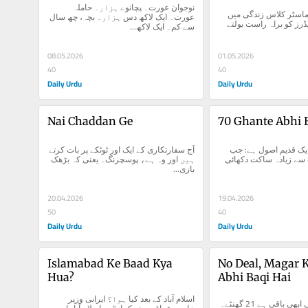
نوجوان عورت۔ پچانوے ہزار۔ حاملہ 
کنگ چارلس کی ماسٹر کلاس زندگی میں 
عورت۔ ایک لاکھ دس ہزار۔ بچہ، چھ سال 
بہت سے گلوبل لیڈرز کو براہ راست بولتے 
سے کم۔ ایک لاکھ...
08.05.2026
01.05.2026
40
40
Daily Urdu
Daily Urdu
Nai Chaddan Ge
70 Ghante Abhi 
سفارت کاری کا ایک قدیم اصول ہے: جب 
آج سفارتکاری کے ایک اور ٹوٹکے پر بات کرتے 
باہر کی دنیا سب سے زیادہ ساکت دکھائی 
ہیں اور وہ ہے، پوسچرنگ۔ یعنی کہ بڑھک 
بازی...
20.04.2026
19.04.2026
50
40
Daily Urdu
Daily Urdu
Islamabad Ke Baad Kya 
No Deal, Magar K
Hua?
Abhi Baqi Hai
اسلام آباد کے بعد کیا ہوا؟ ایرانی وزیر 
نو ڈیل، مگر کہانی ابھی باقی ہے 21 گھنٹے۔ 