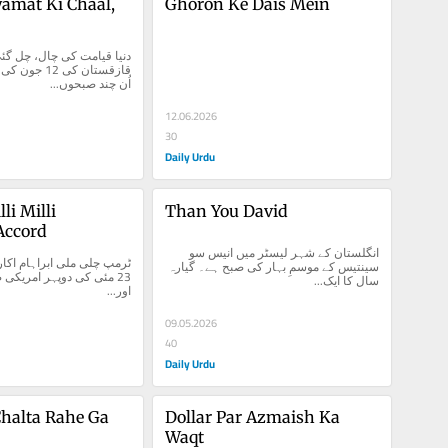
mat Ki Chaal, 
Ghoron Ke Dais Mein
اُن چند صبحوں...
12.06.2026
30
Daily Urdu
i Milli 
Than You David
Accord
انگلستان کے شہر لیسٹر میں انیس سو 
سینتیس کے موسمِ بہار کی صبح ہے۔ گیارہ 
سال کا ایک...
اور...
09.05.2026
40
Daily Urdu
Chalta Rahe Ga
Dollar Par Azmaish Ka 
Waqt