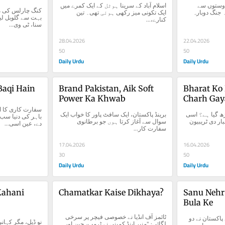
آج شام ایک مرتبہ پھر تین دوستوں سے 
اسلام آباد کے سرینا ہوٹل کے ایک کمرے میں 
شرط جیتی جو ایران امریکہ جنگ دوبارہ 
ایک تکونی میز رکھی ہوئی تھی۔ تین 
کنارے،...
سنا، ٹی وی...
28.04.2026
22.04.2026
50
50
Daily Urdu
Daily Urdu
Baqi Hain
Brand Pakistan, Aik Soft 
Bharat Ko 
Power Ka Khwab
Charh Gay
بھارت کو پاکستان کیوں چڑھ گیا ہے؟ اسی 
برینڈ پاکستان، ایک سافٹ پاور کا خواب ایک 
ہفتے بھارت کے انگریزی اخبار دی ٹریبیون 
سوال سے آغاز کرتا ہوں جو برطانوی 
دے، عین اسی...
سفارت کار...
17.04.2026
16.04.2026
30
50
Daily Urdu
Daily Urdu
ahani 
Chamatkar Kaise Dikhaya?
Sanu Nehr 
Bula Ke
ٹائمز آف انڈیا نے خصوصی فیچر پر سرخی 
سانوں نہر والے پل تے بلا کے پاکستان نے دو 
لگائی: "منیر اینڈ کمپنی نے ٹرمپ، چین اور...