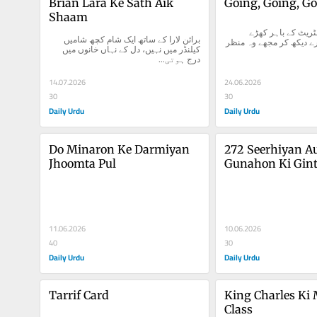
Brian Lara Ke Sath Aik 
Going, Going, G
Shaam
آج صبح ڈاؤننگ سٹریٹ کے باہر کھڑے 
برائن لارا کے ساتھ ایک شام کچھ شامیں 
صحافیوں کے چہرے دیکھ کر مجھے وہ منظر 
کیلنڈر میں نہیں، دل کے نہاں خانوں میں 
درج ہوتی...
14.07.2026
24.06.2026
30
30
Daily Urdu
Daily Urdu
Do Minaron Ke Darmiyan 
272 Seerhiyan Au
Jhoomta Pul
Gunahon Ki Gint
11.06.2026
10.06.2026
40
30
Daily Urdu
Daily Urdu
Tarrif Card
King Charles Ki 
Class