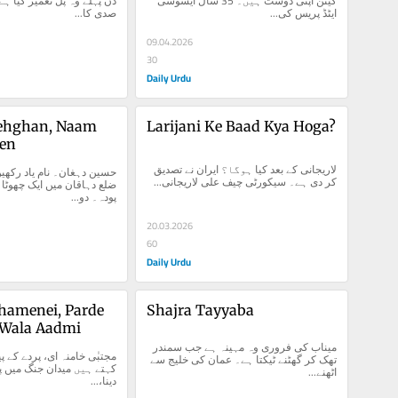
گینن اپنی دوست ہیں۔ 35 سال ایسوسی 
ایٹڈ پریس کی...
صدی کا...
09.04.2026
30
Daily Urdu
ehghan, Naam 
Larijani Ke Baad Kya Hoga?
en
لاریجانی کے بعد کیا ہوگا؟ ایران نے تصدیق 
کر دی ہے۔ سیکورٹی چیف علی لاریجانی...
پودہ۔ دو...
20.03.2026
60
Daily Urdu
hamenei, Parde 
Shajra Tayyaba
 Wala Aadmi
میناب کی فروری وہ مہینہ ہے جب سمندر 
تھک کر گھٹنے ٹیکتا ہے۔ عمان کی خلیج سے 
اٹھنے...
دینا،...