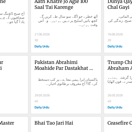
one
Aath Khatre Jo Agle 100 
Dunya Qaya
Saal Tai Karenge
Chal Gayi
دنیا قیامت کی چال، چل گئی الماتی، 
آٹھ خطرے جو اگلے سو سال طے کریں گے 
قازقستان کی 12 جون کی صبح، زندگی کی 
کچھ باتیں اسٹیج پر نہیں ہوتیں۔ وہ اُس 
یاد آ گیا جو...
وقت ہوتی...
21.06.2026
16.06.2026
30
20
Daily Urdu
Daily Urdu
r 
Pakistan Abrahimi 
Trump Chill
i
Moahide Par Dastakhat 
Abraham 
Kab Karega?
ٹرمپ چلی ملی ابراہام اکارڈ گزشتہ ہفتے، 
پاکستان ابراہیمی معاہدے پر کب دستخط 
23 مئی کی دوپہر امریکی صدر نے فون اٹھایا 
کرے گا؟ آج معروف برطانوی اخبار...
29.05.2026
26.05.2026
40
40
Daily Urdu
Daily Urdu
Master 
Bhai Tao Jari Hai
Ceasefire 