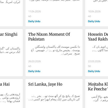
دن پہلے وہ پل تعمیر کیا ہے جس پر اس 
ایران، امریکہ مذ
11.04.2026
10.04.2026
40
40
Daily Urdu
Daily Urdu
ar Singhi 
The Nixon Moment Of 
Hossein D
Pakistan
Yaad Rakh
حسین دہغان۔ نام یاد رکھیں اصفہان کے 
دا نکسن مومنٹ آف پاکستان واشنگٹن 
ضلع دہاقان میں ایک چھوٹا سا گاؤں ہے، 
پوسٹ۔ پچیس مارچ دو ہزار چھبیس۔ آج 
ایک برس سے دنیا 
صبح۔ سرخی:...
26.03.2026
22.03.2026
40
50
Daily Urdu
Daily Urdu
a Hai
Sri Lanka, Jaye Ho
Mojtaba K
Ke Peeche
صبح کے پانچ بج کر آٹھ منٹ تھے۔ بحرِ ہند 
مجتبٰی خامنہ ای، پردے کے پیچھے والا آدمی 
کی تاریکی میں ایک پیغام ابھرا جو کسی نے...
کہتے ہیں میدان جنگ میں پرچم نہ گرنے 
فشاں پھٹتا ہے۔...