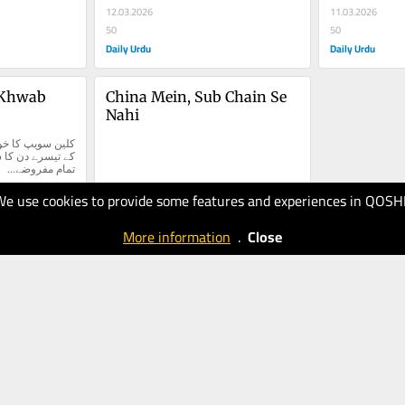
12.03.2026
11.03.2026
50
50
Daily Urdu
Daily Urdu
Khwab 
China Mein, Sub Chain Se 
Nahi
تمام مفروضے...
We use cookies to provide some features and experiences in QOSH
29.01.2026
50
More information
.
Close
Daily Urdu