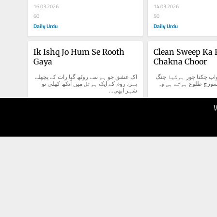
16.03.2026
14.03.2026
60
50
Daily Urdu
Daily Urdu
Ik Ishq Jo Hum Se Rooth 
Clean Sweep Ka 
Gaya
Chakna Choor
کلین سویپ کا خواب چکنا چور ہوگیا جنگ 
اک عشق جو ہم سے روٹھ گیا رات کے پچھلے 
کے تیسرے دن کا سورج طلوع ہوتے ہی وہ 
پہر، روم کے ایک ہوٹل میں آنکھ کھلی تو 
شہر ابھی...
05.03.2026
03.03.2026
50
40
Daily Urdu
Daily Urdu