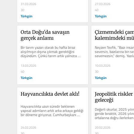
31.03.2026
27.03.2026
30
40
Türkgün
Türkgün
Orta Doğu'da savaşın 
Çizmemdeki çamu
gerçek anlamı
kalemimdeki mü
Bir tarım yazarı olarak bu hafta biraz 
Neyzen Tevfik, “Bazı insan
alışılmışın dışına çıkmak gerektiğini 
seversin, bazılarına bin se
düşündüm. Çünkü tarım artık yalnızca 
sevemezsin,” demiş. Yazıl
tarlada,...
kadar neden...
13.03.2026
10.03.2026
40
30
Türkgün
Türkgün
Hayvancılıkta devlet aklı!
Jeopolitik riskler
geleceği
Hayvancılıkta uzun süredir beklenen 
Değerli okurlar, 2025 yılın
yapısal adımların artık arka arkaya geldiği 
geride bıraktık, 2026 yılını
bir döneme giriyoruz. Cumhurbaşkanı 
ortalarına doğru ilerlerken
Recep Tayyip...
ekonomi...
24.02.2026
20.02.2026
30
30