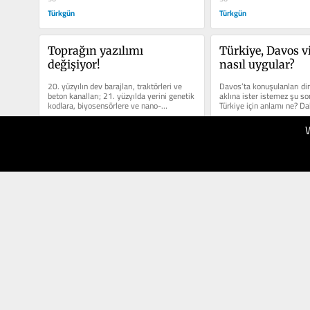
Türkgün
Türkgün
Toprağın yazılımı 
Türkiye, Davos v
değişiyor!
nasıl uygular?
20. yüzyılın dev barajları, traktörleri ve 
Davos’ta konuşulanları din
beton kanalları; 21. yüzyılda yerini genetik 
aklına ister istemez şu sor
kodlara, biyosensörlere ve nano-
Türkiye için anlamı ne? Da
moleküllere...
bu vizyonu...
06.02.2026
03.02.2026
30
30
Türkgün
Türkgün