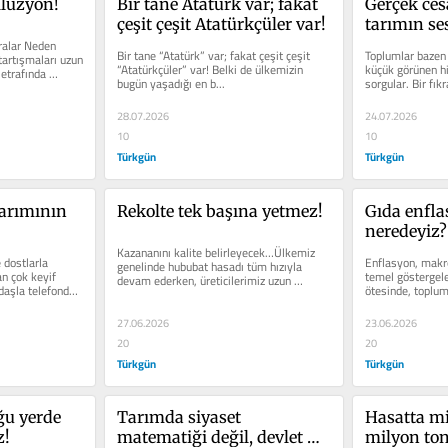
llüzyon!
Bir tane Atatürk var; fakat 
Gerçek cesa
çeşit çeşit Atatürkçüler var!
tarımın ses
ralar Neden 
Bir tane “Atatürk” var; fakat çeşit çeşit 
Toplumlar bazen b
artışmaları uzun 
“Atatürkçüler” var! Belki de ülkemizin 
küçük görünen hik
etrafında 
bugün yaşadığı en b...
sorgular. Bir fık
raporun...
28.07.2026
24.07.2026
10
10
Türkgün
Türkgün
arımının 
Rekolte tek başına yetmez!
Gıda enfla
neredeyiz?
Kazananını kalite belirleyecek…Ülkemiz 
 dostlarla 
Enflasyon, makro
genelinde hububat hasadı tüm hızıyla 
 çok keyif 
temel göstergele
devam ederken, üreticilerimiz uzun 
daşla telefonda 
ötesinde, toplum
yıllardır özlemini çektiği, son...
belirleyen dinami
27.06.2026
23.06.2026
20
20
Türkgün
Türkgün
u yerde 
Tarımda siyaset 
Hasatta mil
z!
matematiği değil, devlet 
milyon to