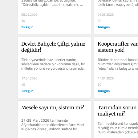
Sadece bir duygudan ibaret değildir. 
pelesenk olmuş kavramlar 
“Dürüstlük, açıklık, tutarlılık, yakınlık, 
akıllı tarım, yapay zekâ, o
bağlılık,...
makineler… Sunumla...
05.05.2026
01.05.2026
30
30
Türkgün
Türkgün
Devlet Bahçeli: Çiftçi yalnız 
Kooperatifler var
değildir!
sistem yok!
Türk siyasetinde bazı liderler vardır; 
Türkiye’de tarımsal kooperat
söyledikleri sadece bir konuşma değil, bir 
dilimizden düşürmediğimiz 
milletin yönünü ve yürüyüşünü tayin eden 
“ideal” olanla buluşturama
iradenin...
17.04.2026
14.04.2026
40
30
Türkgün
Türkgün
Mesele sayı mı, sistem mi?
Tarımdan sorun 
maliyet mi?
27-28 Mart 2026 tarihlerinde 
Tarım sektörünü konuşurke
Afyonkarahisar’da düzenlenen FarmMeet 
duyduğumuz cümle neredey
Küçükbaş Zirvesi, aslında sadece bir 
“Girdi maliyetleri çok yük
toplantı değil… Sektörün bugününü...
pahalı, gübre pahal...