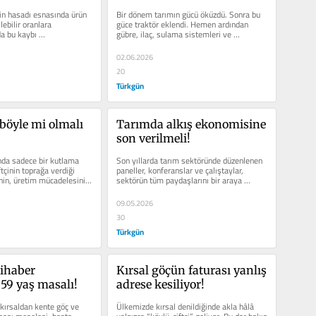
in hasadı esnasında ürün 
Bir dönem tarımın gücü öküzdü. Sonra bu 
ebilir oranlara 
güce traktör eklendi. Hemen ardından 
a bu kaybı 
gübre, ilaç, sulama sistemleri ve 
ilyarlarca liralık...
mekanizasyon devreye girdi.Bugün ise
02.06.2026
20
Türkgün
böyle mi olmalı 
Tarımda alkış ekonomisine 
son verilmeli!
da sadece bir kutlama 
Son yıllarda tarım sektöründe düzenlenen 
tçinin toprağa verdiği 
paneller, konferanslar ve çalıştaylar, 
nin, üretim mücadelesinin, 
sektörün tüm paydaşlarını bir araya 
getirmesi...
09.05.2026
30
Türkgün
ihaber 
Kırsal göçün faturası yanlış 
 59 yaş masalı!
adrese kesiliyor!
ırsaldan kente göç ve 
Ülkemizde kırsal denildiğinde akla hâlâ 