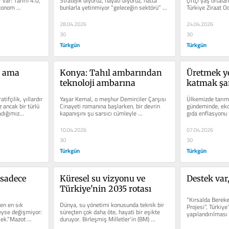
var: Tarım 4.0, 
Stratejik diyoruz, hayati diyoruz, hatta 
çiftçi yaş ortala
tonom 
bunlarla yetinmiyor “geleceğin sektörü” 
Türkiye Ziraat Oda
ilan ediyoruz. Ama...
Başkanı tarafınd
28.04.2026
24.04.2026
30
30
Türkgün
Türkgün
 ama 
Konya: Tahıl ambarından 
Üretmek ye
teknoloji ambarına
katmak şa
ifçilik, yıllardır 
Yaşar Kemal, o meşhur Demirciler Çarşısı 
Ülkemizde tarım, 
ancak bir türlü 
Cinayeti romanına başlarken, bir devrin 
gündeminde, eko
dığımız...
kapanışını şu sarsıcı cümleyle 
gıda enflasyonu 
mühürlemişti: “O...
sofranın hesabın
10.04.2026
07.04.2026
30
30
Türkgün
Türkgün
sadece 
Küresel su vizyonu ve 
Destek var
Türkiye'nin 2035 rotası
“Kırsalda Berek
n en sık 
Dünya, su yönetimi konusunda teknik bir 
Projesi”, Türkiye
se değişmiyor: 
süreçten çok daha öte, hayati bir eşikte 
yapılandırılması 
sek.”Mazot 
duruyor. Birleşmiş Milletler’in (BM) 
1977’deki Mar del...