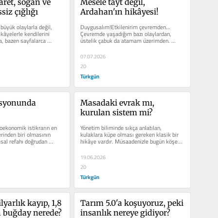
ret, soğan ve 
Mesele tayt değil, 
siz çığlığı
Ardahan'ın hikâyesi!
üyük olaylarla değil, 
Duygusalım!Etkilenirim çevremden… 
âyelerle kendilerini 
Çevremde yaşadığım bazı olaylardan, 
ra, bazen sayfalarca 
üstelik çabuk da atamam üzerimden. 
Özellikle bir Anadolu çocuğu olarak…
07.07.2026
20
Türkgün
syonunda 
Masadaki evrak mı, 
kurulan sistem mi?
ekonomik istikrarın en 
Yönetim biliminde sıkça anlatılan, 
rinden biri olmasının 
kulaklara küpe olması gereken klasik bir 
sal refahı doğrudan 
hikâye vardır. Müsaadenizle bugün köşemi 
k bir süreçtir.Ü...
bu anlamlı hikâyeye...
19.06.2026
20
Türkgün
yarlık kayıp, 1,8 
Tarım 5.0'a koşuyoruz, peki 
n buğday nerede?
insanlık nereye gidiyor?