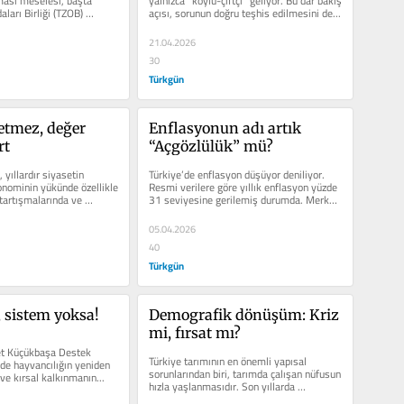
ması meselesi, başta 
yalnızca “köylü-çiftçi” geliyor. Bu dar bakış 
ları Birliği (TZOB) 
açısı, sorunun doğru teşhis edilmesini de...
an...
21.04.2026
30
Türkgün
tmez, değer 
Enflasyonun adı artık 
rt
“Açgözlülük” mü?
yıllardır siyasetin 
Türkiye’de enflasyon düşüyor deniliyor. 
nominin yükünde özellikle 
Resmi verilere göre yıllık enflasyon yüzde 
tartışmalarında ve 
31 seviyesine gerilemiş durumda. Merkez 
da yer...
Banka...
05.04.2026
40
Türkgün
, sistem yoksa!
Demografik dönüşüm: Kriz 
mi, fırsat mı?
et Küçükbaşa Destek 
Türkiye tarımının en önemli yapısal 
’de hayvancılığın yeniden 
sorunlarından biri, tarımda çalışan nüfusun 
ve kırsal kalkınmanın...
hızla yaşlanmasıdır. Son yıllarda 
açıklanan...