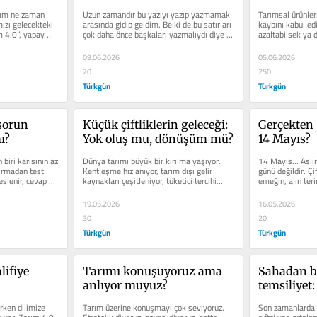
aklı konuşmalı!
rım ne zaman 
Uzun zamandır bu yazıyı yazıp yazmamak 
Tarımsal ürünler
zı gelecekteki 
arasında gidip geldim. Belki de bu satırları 
kaybını kabul edil
m 4.0”, yapay 
çok daha önce başkaları yazmalıydı diye 
azaltabilsek ya d
düşündüm....
engelleyebilsek, m
09.06.2026
05.06.2026
20
250
Türkgün
Türkgün
orun 
Küçük çiftliklerin geleceği: 
Gerçekten 
ı?
Yok oluş mu, dönüşüm mü?
14 Mayıs?
 biri karısının az 
Dünya tarımı büyük bir kırılma yaşıyor. 
14 Mayıs… Aslın
ırmadan test 
Kentleşme hızlanıyor, tarım dışı gelir 
günü değildir. Çif
slenir, cevap 
kaynakları çeşitleniyor, tüketici tercihi...
emeğin, alın teri
insanlığın...
19.05.2026
16.05.2026
30
20
Türkgün
Türkgün
ifiye 
Tarımı konuşuyoruz ama 
Sahadan b
anlıyor muyuz?
temsiliyet:
rken dilimize 
Tarım üzerine konuşmayı çok seviyoruz. 
Son zamanlarda k