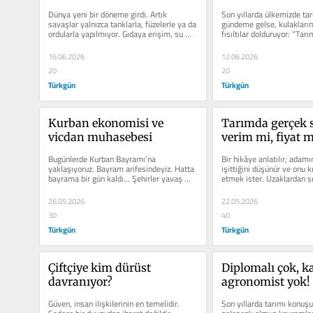
Dünya yeni bir döneme girdi. Artık 
Son yıllarda ülkemizde ta
savaşlar yalnızca tanklarla, füzelerle ya da 
gündeme gelse, kulaklarımı
ordularla yapılmıyor. Gıdaya erişim, su 
fısıltılar dolduruyor: “Tarı
kaynakları,...
zekâ, drone...
16.06.2026
12.06.2026
20
20
Türkgün
Türkgün
Kurban ekonomisi ve 
Tarımda gerçek s
vicdan muhasebesi
verim mi, fiyat m
Bugünlerde Kurban Bayramı’na 
Bir hikâye anlatılır; adamın
yaklaşıyoruz. Bayram arifesindeyiz. Hatta 
işittiğini düşünür ve onu k
bayrama bir gün kaldı… Şehirler yavaş 
etmek ister. Uzaklardan se
yavaş boşalıyor. Kimi...
alamaz....
26.05.2026
22.05.2026
30
40
Türkgün
Türkgün
Çiftçiye kim dürüst 
Diplomalı çok, kal
davranıyor?
agronomist yok!
Güven, insan ilişkilerinin en temelidir. 
Son yıllarda tarımı konuşu