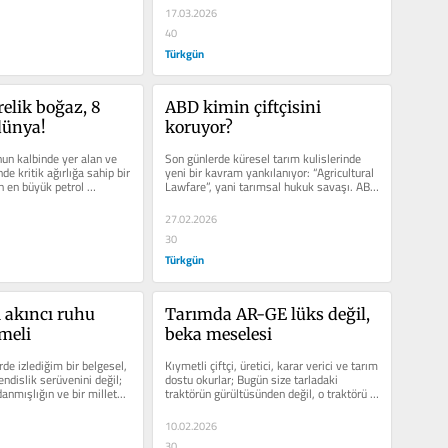
17.03.2026
40
Türkgün
elik boğaz, 8 
ABD kimin çiftçisini 
dünya!
koruyor?
un kalbinde yer alan ve 
Son günlerde küresel tarım kulislerinde 
nde kritik ağırlığa sahip bir 
yeni bir kavram yankılanıyor: “Agricultural 
n en büyük petrol 
Lawfare”, yani tarımsal hukuk savaşı. ABD 
p ülk...
Tarım...
27.02.2026
30
Türkgün
 akıncı ruhu 
Tarımda AR-GE lüks değil, 
meli
beka meselesi
de izlediğim bir belgesel, 
Kıymetli çiftçi, üretici, karar verici ve tarım 
ndislik serüvenini değil; 
dostu okurlar; Bugün size tarladaki 
danmışlığın ve bir millet...
traktörün gürültüsünden değil, o traktörü 
insansız...
10.02.2026
30