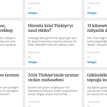
24.03.2026
21.03.2026
40
30
Türkgün
Türkgün
r, 
Hürmüz krizi Türkiye'yi 
33 kilometr
rekkep
nasıl etkiler?
milyarlık 
ları sebepsiz 
Ortadoğu’daki gerilim her geçen gün yeni 
İran, Orta Doğu’n
bep arar yine 
bir boyut kazanırken, basına yansıyan bir 
enerji jeopolitiği
arımı şimdiye 
haber dikkatleri farklı bir noktaya çekti: 
ülkedir. Dünyanı
İran...
rezervlerine sahi
06.03.2026
03.03.2026
40
40
Türkgün
Türkgün
 ve tarımın 
2026 Türkiye'sinde tarımın 
Göklerdeki
vicdan muhasebesi
toprağa in
ın son çeyreğini 
İnsanlık her geçen yıl gelişiyor mu?
Geçtiğimiz günler
n ilk çeyreğinin 
Teknolojimiz büyüyor, üretim kapasitemiz 
yalnızca bir mühe
 küresel 
artıyor, bilgiye erişim hızımız baş 
bir inancın, bir a
döndürüyor. Fakat aynı h...
17.02.2026
13.02.2026
50
40