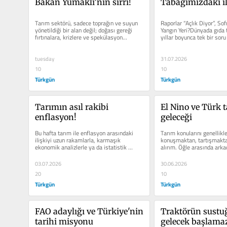
Bakan Yumaklı’nın sırrı!
Tabağımızdaki i
Tarım sektörü, sadece toprağın ve suyun 
Raporlar “Açlık Diyor”, Sof
yönetildiği bir alan değil; doğası gereği 
Yangın Yeri?Dünyada gıda t
fırtınalara, krizlere ve spekülasyon...
yıllar boyunca tek bir soru 
yürütü...
tuesday
31.07.2026
10
10
Türkgün
Türkgün
Tarımın asıl rakibi 
El Nino ve Türk t
enflasyon!
geleceği
Bu hafta tarım ile enflasyon arasındaki 
Tarım konularını genellikle
ilişkiyi uzun rakamlarla, karmaşık 
konuşmaktan, tartışmaktan
ekonomik analizlerle ya da istatistik 
alırım. Öğle arasında arka
tablolarıyla anlatmayı değil;...
bu konuyu uzun...
03.07.2026
30.06.2026
20
10
Türkgün
Türkgün
FAO adaylığı ve Türkiye'nin 
Traktörün sustuğ
tarihi misyonu
gelecek başlama