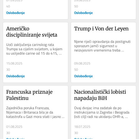
07.09.2025
29.08.2025
40
50
Oslobođenje
Oslobođenje
Američko 
Trump i Von der Leyen
discipliniranje svijeta
Njene riječi opravdanja da postignuti 
Uoči zaključenja carinskog rata 
sporazum jamči sigurnost u 
Trumpa sa cijelim svijetom, u kojem 
neizvjesnim vremenima treba 
su uslijedile carine od 15 do 41%, 
shvatiti kao odbranu od 
došao je šok za američku 
katastrofalnog poraza u sudaru...
administraciju...
15.08.2025
09.08.2025
30
50
Oslobođenje
Oslobođenje
Francuska priznaje 
Nacionalistički lobisti 
Palestinu
napadaju BiH
Zajednička poruka Francuza, 
Ovaj dvojac ima zadatak da po 
Nijemaca i Britanaca bila je da 
instrukcijama iz Zagreba i Beograda 
katastrofa u Gazi mora stati i jasno je 
(isti cilj) radi na ukidanju OHR-a, 
poručeno da Izrael nema suverenitet 
eliminaciji stranih sudija iz Ustavnog 
na...
suda i...
01.08.2025
18.07.2025
30
30