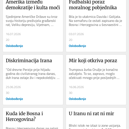
Amerika između 
Fudbalski poraz 
demokratije i kulta moći
moralnog pobjednika
Sjedinjene Američke Države su kroz 
Bila je to utakmica Davida i Golijata. 
svoju historiju preživjela građanski 
Na semaforu će ostati zapisano da je 
rat, Veliku depresiju, Vijetnam, 
Bosna i Hercegovina u šesnaestini 
Watergate, rat u Afganistanu, pa 
finala Svjetskog prvenstva 
sada u...
poražena...
16.07.2026
03.07.2026
20
20
Oslobođenje
Oslobođenje
Diskriminacija Irana
Mir koji otkriva poraz
“Od drevne Perzije prije hiljadu 
Trumpova žurba Oružje je konačno 
godina do civiliziranog Irana danas, 
zašutjelo. To se, zapravo, moglo 
duh Irana ostaje živ i nepokolebljiv. 
očekivati mnogo prije posljednjih 
Hvala ti, Los Angelesu, na...
raketa. Rat koji su SAD i Izrael...
25.06.2026
16.06.2026
30
30
Oslobođenje
Oslobođenje
Kuda ide Bosna i 
U Iranu ni rat ni mir
Hercegovina?
Bliski istok ne izlazi iz zone usijanja. 
Bosna i Hercegovina danas se nalazi 