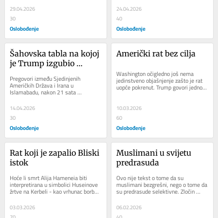
koja...
I nije gledao...
29.04.2026
24.04.2026
30
40
Oslobođenje
Oslobođenje
Šahovska tabla na kojoj 
Američki rat bez cilja
je Trump izgubio 
partiju
Washington očigledno još nema 
Pregovori između Sjedinjenih 
jedinstveno objašnjenje zašto je rat 
Američkih Država i Irana u 
uopće pokrenut. Trump govori jedno, 
Islamabadu, nakon 21 sata 
Pentagon drugo, a obavještajne 
iscrpljujućih razgovora, završili su bez 
službe...
sporazuma. Time je...
14.04.2026
10.03.2026
30
60
Oslobođenje
Oslobođenje
Rat koji je zapalio Bliski 
Muslimani u svijetu 
istok
predrasuda
Hoće li smrt Alija Hameneia biti 
Ovo nije tekst o tome da su 
interpretirana u simbolici Huseinove 
muslimani bezgrešni, nego o tome da 
žrtve na Kerbeli - kao vrhunac borbe 
su predrasude selektivne. Zločin 
protiv tiranije Napad SAD-a i Izraela 
nema vjeru, ali propaganda ima 
na...
metu. A islam je,...
03.03.2026
06.02.2026
70
40