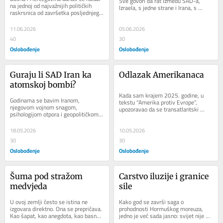
Sve govori da rat između SAD-a, 
na jednoj od najvažnijih političkih 
Izraela, s jedne strane i Irana, s 
raskrsnica od završetka posljednjeg 
druge, nije završen, nego je samo...
rata. Na prvi pogled, spor koji je...
11.06.2026
05.06.2026
40
30
Oslobođenje
Oslobođenje
Guraju li SAD Iran ka 
Odlazak Amerikanaca
atomskoj bombi?
Kada sam krajem 2025. godine, u 
Godinama se bavim Iranom, 
tekstu “Amerika protiv Evrope”, 
njegovom vojnom snagom, 
upozoravao da se transatlantski 
psihologijom otpora i geopolitičkom 
savez nalazi pred istorijskim lomom, 
pozicijom u svijetu u kojem pravila 
mnogi su...
očigledno nisu jednaka za...
18.05.2026
10.05.2026
30
30
Oslobođenje
Oslobođenje
Šuma pod stražom 
Carstvo iluzije i granice 
medvjeda
sile
U ovoj zemlji često se istina ne 
Kako god se završi saga o 
izgovara direktno. Ona se prepričava. 
prohodnosti Hormuškog moreuza, 
Kao šapat, kao anegdota, kao basna. 
jedno je već sada jasno: svijet nije 
Tako sam i ja ovih dana čuo priču 
slušao strategiju, nego improvizaciju. 