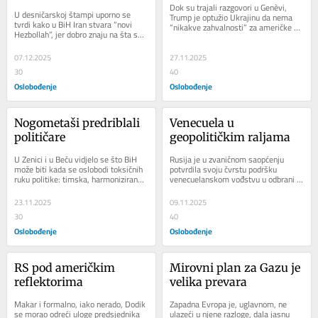
Dok su trajali razgovori u Genèvi, 
U desničarskoj štampi uporno se 
Trump je optužio Ukrajinu da nema 
tvrdi kako u BiH Iran stvara “novi 
“nikakve zahvalnosti” za američke 
Hezbollah”, jer dobro znaju na šta su 
napore da okončaju rat. Očekuju li...
Amerikanci osjetljivi. Pišu tako o...
07.12.2025
27.11.2025
30
40
Oslobođenje
Oslobođenje
Nogometaši predriblali 
Venecuela u 
političare
geopolitičkim raljama
U Zenici i u Beču vidjelo se što BiH 
Rusija je u zvaničnom saopćenju 
može biti kada se oslobodi toksičnih 
potvrdila svoju čvrstu podršku 
ruku politike: timska, harmonizirana, 
venecuelanskom vođstvu u odbrani 
hrabra zemlja u kojoj...
njenog suvereniteta. Na aerodorom u 
Caracasu...
23.11.2025
09.11.2025
30
40
Oslobođenje
Oslobođenje
RS pod američkim 
Mirovni plan za Gazu je 
reflektorima
velika prevara
Makar i formalno, iako nerado, Dodik 
Zapadna Evropa je, uglavnom, ne 
se morao odreći uloge predsjednika 
ulazeći u njene razloge, dala jasnu 