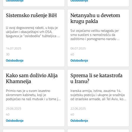
Oslobođenje
Oslobođenje
Sistemsko rušenje BiH
Netanyahu u devetom 
krugu pakla
U ovoj dogovorenoj raboti, u koju je 
Svi osjećamo veliku nelagodu jer 
uključen i obavještajni vrh OSA, 
smo suočeni s nemoćnošću da 
bjegunca je “oslobodila” tužiteljica 
zaštitimo i pomognemo narodu 
Vedrana Mijović. Ako ste gledali...
Palestine koji je uhvaćen u 
hermetičku stupicu smrti...
14.07.2025
06.07.2025
30
40
Oslobođenje
Oslobođenje
Kako sam doživio Alija 
Sprema li se katastrofa 
Khamneija
u Iranu?
Primio nas je u svom izuzetno 
Iranska armija, istina, zauzima 14. 
skromnom kabinetu, koji je 
svjetsku poziciju i ukupno je snažnija 
podsjećao na naš mutvak i u tome je 
od izraelske armade, ali Tel Aviv, koji 
bila drastična razlika između njega i 
se nalazi tri mjesta iza, ima...
predsjednika...
29.06.2025
22.06.2025
40
40
Oslobođenje
Oslobođenje