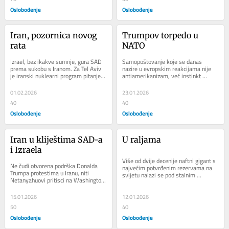
Oslobođenje
Oslobođenje
Iran, pozornica novog 
Trumpov torpedo u 
rata
NATO
Izrael, bez ikakve sumnje, gura SAD 
Samopoštovanje koje se danas 
prema sukobu s Iranom. Za Tel Aviv 
nazire u evropskim reakcijama nije 
je iranski nuklearni program pitanje 
antiamerikanizam, već instinkt 
opstanka države. Izraelska strategija 
samoodržanja. Niko razuman u 
je...
Evropi ne želi raskid...
01.02.2026
23.01.2026
40
40
Oslobođenje
Oslobođenje
Iran u kliještima SAD-a 
U raljama
i Izraela
Više od dvije decenije naftni gigant s 
Ne čudi otvorena podrška Donalda 
najvećim potvrđenim rezervama na 
Trumpa protestima u Iranu, niti 
svijetu nalazi se pod stalnim 
Netanyahuovi pritisci na Washington 
pritiskom Washingtona. Kriza traje 
da se ponovo vojno uključi i dokrajči 
praktično...
režim...
15.01.2026
12.01.2026
50
40
Oslobođenje
Oslobođenje