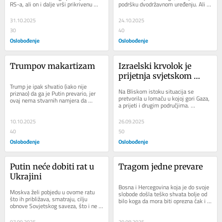
RS-a, ali on i dalje vrši prikrivenu 
podršku dvodržavnom uređenju. Ali u 
ulogu prvog čovjeka. No, čini se da...
ovom planu se ne spominje država...
31.10.2025
24.10.2025
30
40
Oslobođenje
Oslobođenje
Trumpov makartizam
Izraelski krvolok je 
prijetnja svjetskom 
Trump je ipak shvatio (iako nije 
miru
Na Bliskom istoku situacija se 
priznao) da ga je Putin prevario, jer 
pretvorila u lomaču u kojoj gori Gaza, 
ovaj nema stvarnih namjera da 
a prijeti i drugim područjima. 
sjedne za pregovarački sto sa 
Izraelska vlada je otvoreno preobukla 
Zelenskim, kako je...
ovu...
10.10.2025
26.09.2025
40
50
Oslobođenje
Oslobođenje
Putin neće dobiti rat u 
Tragom jedne prevare
Ukrajini
Bosna i Hercegovina koja je do svoje 
Moskva želi pobjedu u ovome ratu 
slobode došla teško shvata bolje od 
što ih približava, smatraju, cilju 
bilo koga da mora biti oprezna čak i u 
obnove Sovjetskog saveza, što i ne 
diplomatskim susretima da ne 
taje. Uz sve to oni traže glavu...
bude...