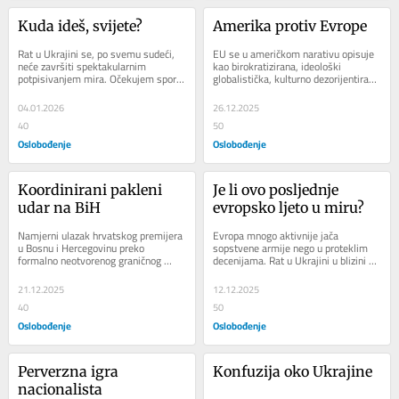
Kuda ideš, svijete?
Amerika protiv Evrope
Rat u Ukrajini se, po svemu sudeći, 
EU se u američkom narativu opisuje 
neće završiti spektakularnim 
kao birokratizirana, ideološki 
potpisivanjem mira. Očekujem sporo 
globalistička, kulturno dezorijentirana 
iscrpljivanje i političko trgovanje. U 
i nesposobna da zaštiti vlastite 
svakom...
granice...
04.01.2026
26.12.2025
40
50
Oslobođenje
Oslobođenje
Koordinirani pakleni 
Je li ovo posljednje 
udar na BiH
evropsko ljeto u miru?
Namjerni ulazak hrvatskog premijera 
Evropa mnogo aktivnije jača 
u Bosnu i Hercegovinu preko 
sopstvene armije nego u proteklim 
formalno neotvorenog graničnog 
decenijama. Rat u Ukrajini u blizini 
prijelaza u Bosanskoj Gradišci nije 
njihovih granica se odvija 
radoznalost, kako...
nesmanjenom žestinom,...
21.12.2025
12.12.2025
40
50
Oslobođenje
Oslobođenje
Perverzna igra 
Konfuzija oko Ukrajine
nacionalista