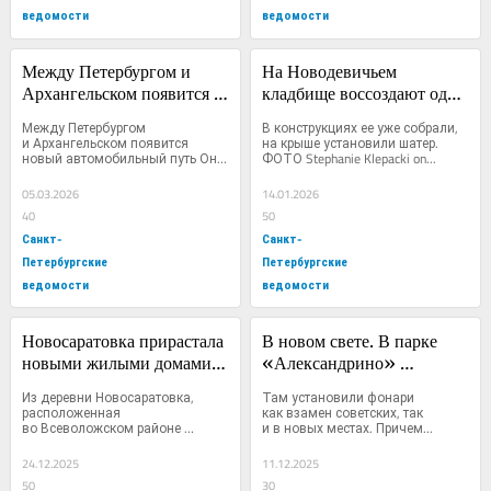
ведомости
ведомости
Между Петербургом и 
На Новодевичьем 
Архангельском появится 
кладбище воссоздают один 
новый автомобильный 
из утраченных храмов — 
Между Петербургом 
В конструкциях ее уже собрали, 
путь
Скорбященскую церковь
и Архангельском появится 
на крыше установили шатер. 			 		 
новый автомобильный путь Он 
ФОТО Stephanie Klepacki on...
будет...
05.03.2026
14.01.2026
40
50
Санкт-
Санкт-
Петербургские
Петербургские
ведомости
ведомости
Новосаратовка прирастала 
В новом свете. В парке 
новыми жилыми домами 
«Александрино» 
во втором полугодии 
завершена реконструкция 
Из деревни Новосаратовка, 
Там установили фонари 
2025 года
освещения
расположенная 
как взамен советских, так 
во Всеволожском районе 
и в новых местах. Причем...
Ленобласти...
24.12.2025
11.12.2025
50
30