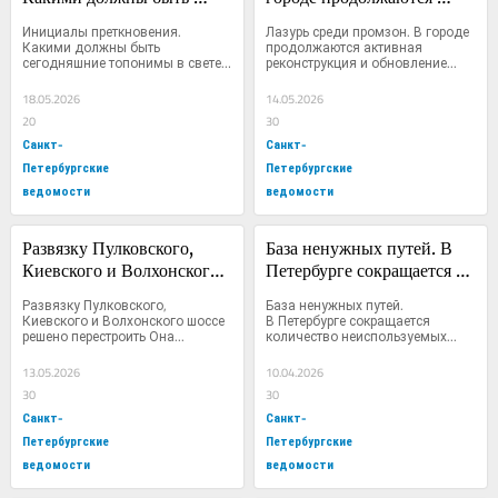
сегодняшние топонимы в 
активная реконструкция и 
Инициалы преткновения. 
Лазурь среди промзон. В городе 
свете правил, 
обновление автобусных 
Какими должны быть 
продолжаются активная 
сегодняшние топонимы в свете 
реконструкция и обновление...
утвержденных 
парков
правил,...
правительством страны?
18.05.2026
14.05.2026
20
30
Санкт-
Санкт-
Петербургские
Петербургские
ведомости
ведомости
Развязку Пулковского, 
База ненужных путей. В 
Киевского и Волхонского 
Петербурге сокращается 
шоссе решено перестроить
количество 
Развязку Пулковского, 
База ненужных путей. 
неиспользуемых 
Киевского и Волхонского шоссе 
В Петербурге сокращается 
решено перестроить Она...
количество неиспользуемых...
железнодорожных 
переездов
13.05.2026
10.04.2026
30
30
Санкт-
Санкт-
Петербургские
Петербургские
ведомости
ведомости