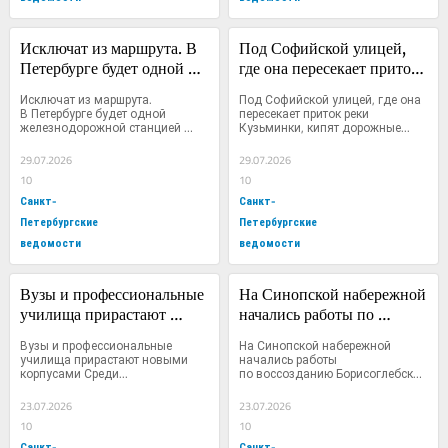
Исключат из маршрута. В 
Под Софийской улицей, 
Петербурге будет одной 
где она пересекает приток 
железнодорожной 
реки Кузьминки, кипят 
Исключат из маршрута. 
Под Софийской улицей, где она 
станцией меньше
дорожные работы
В Петербурге будет одной 
пересекает приток реки 
железнодорожной станцией 
Кузьминки, кипят дорожные...
меньше...
29.07.2026
29.07.2026
10
10
Санкт-
Санкт-
Петербургские
Петербургские
ведомости
ведомости
Вузы и профессиональные 
На Синопской набережной 
училища прирастают 
начались работы по 
новыми корпусами
воссозданию 
Вузы и профессиональные 
На Синопской набережной 
Борисоглебской церкви
училища прирастают новыми 
начались работы 
корпусами Среди...
по воссозданию Борисоглебской 
церкви...
23.07.2026
23.07.2026
10
10
Санкт-
Санкт-