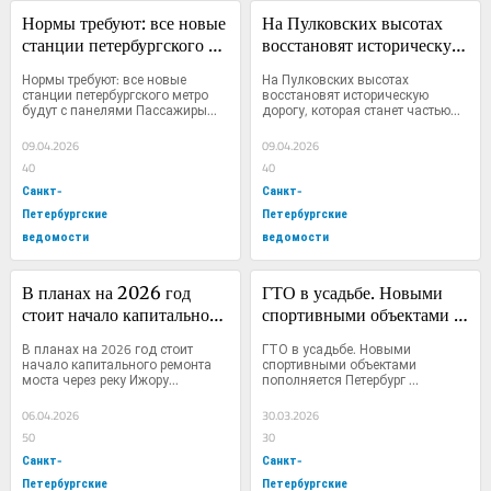
Нормы требуют: все новые 
На Пулковских высотах 
станции петербургского 
восстановят историческую 
метро будут с панелями
дорогу, которая станет 
Нормы требуют: все новые 
На Пулковских высотах 
частью нового жилого 
станции петербургского метро 
восстановят историческую 
будут с панелями Пассажиры...
дорогу, которая станет частью...
микрорайона
09.04.2026
09.04.2026
40
40
Санкт-
Санкт-
Петербургские
Петербургские
ведомости
ведомости
В планах на 2026 год 
ГТО в усадьбе. Новыми 
стоит начало капитального 
спортивными объектами 
ремонта моста через реку 
пополняется Петербург
В планах на 2026 год стоит 
ГТО в усадьбе. Новыми 
Ижору в Колпине
начало капитального ремонта 
спортивными объектами 
моста через реку Ижору...
пополняется Петербург 
Частные...
06.04.2026
30.03.2026
50
30
Санкт-
Санкт-
Петербургские
Петербургские