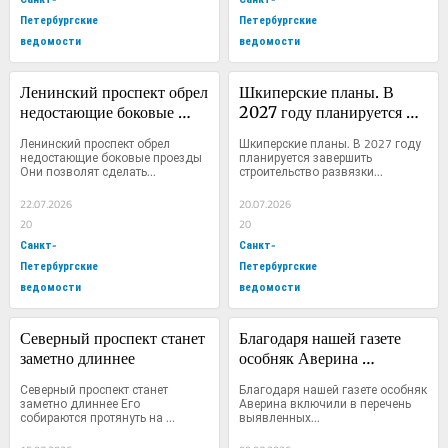
Петербургские
Петербургские
ведомости
ведомости
Ленинский проспект обрел 
Шкиперские планы. В 
недостающие боковые 
2027 году планируется 
проезды
завершить строительство 
Ленинский проспект обрел 
Шкиперские планы. В 2027 году 
развязки Западного 
недостающие боковые проезды 
планируется завершить 
Они позволят сделать...
строительство развязки...
скоростного диаметра
22.07.2026
20.07.2026
20
20
Санкт-
Санкт-
Петербургские
Петербургские
ведомости
ведомости
Северный проспект станет 
Благодаря нашей газете 
заметно длиннее
особняк Аверина 
включили в перечень 
Северный проспект станет 
Благодаря нашей газете особняк 
выявленных памятников
заметно длиннее Его 
Аверина включили в перечень 
собираются протянуть на 
выявленных...
восток,...