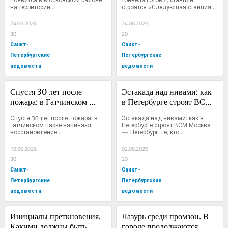
на территории...
строятся «Следующая станция...
Мясокомбината
24.06.2026
24.06.2026
30
20
Санкт-
Санкт-
Петербургские
Петербургские
ведомости
ведомости
Спустя 30 лет после 
Эстакада над нивами: как 
пожара: в Гатчинском 
в Петербурге строят ВСМ 
парке начинают 
Москва — Петербург
Спустя 30 лет после пожара: в 
Эстакада над нивами: как в 
восстановление 
Гатчинском парке начинают 
Петербурге строят ВСМ Москва 
восстановление...
— Петербург Те, кто...
легендарного 
Адмиралтейства
19.06.2026
02.06.2026
30
20
Санкт-
Санкт-
Петербургские
Петербургские
ведомости
ведомости
Инициалы преткновения. 
Лазурь среди промзон. В 
Какими должны быть 
городе продолжаются 