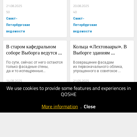
21.08.2025
20.08.2025
50
40
Санкт-
Санкт-
Петербургские
Петербургские
ведомости
ведомости
В старом кафедральном 
Кольца «Лехтоваары». В 
соборе Выборга ведутся 
Выборге зданиям 
противоаварийные работы
возвращают 
По сути, сейчас от него остаются 
Возвращение фасадам 
первоначальный облик
только фасадные стены, 
их первоначального облика, 
да и то испещренные...
упрощенного в советское 
время,...
14.08.2025
21.05.2025
We use cookies to provide some features and experiences in
40
40
QOSHE
Санкт-
Санкт-
Петербургские
Петербургские
More information
.
Close
ведомости
ведомости