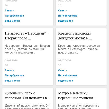
15.07.2026
09.07.2026
20
20
Санкт-
Санкт-
Петербургские
Петербургские
ведомости
ведомости
Не зарастет «Народная». 
Краснопутиловская 
Вторая после 
дождется моста: в 
«Девяткино» станция 
Петербурге началась 
Не зарастет «Народная». Вторая 
Краснопутиловская дождется 
метро на территории 
подготовка к 
после «Девяткино» станция 
моста: в Петербурге началась 
метро на территории...
подготовка к...
Ленобласти может 
строительству путепровода 
появиться в 2030 году
через железную дорогу
08.07.2026
02.07.2026
30
20
Санкт-
Санкт-
Петербургские
Петербургские
ведомости
ведомости
Дизельный парк с 
Метро в Каменку: 
тополями. Он появится в 
перегонные тоннели 
Московском районе на 
готовы, станции строятся
Дизельный парк с тополями. Он 
Метро в Каменку: перегонные 
территории бывшего 
появится в Московском районе 
тоннели готовы, станции 