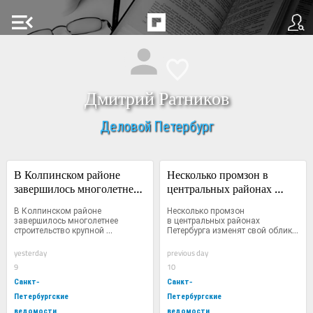
menu_open
Дмитрий Ратников
Деловой Петербург
В Колпинском районе 
Несколько промзон в 
завершилось многолетнее 
центральных районах 
строительство крупной 
Петербурга изменят свой 
В Колпинском районе 
Несколько промзон 
автодорожной развязки
облик
завершилось многолетнее 
в центральных районах 
строительство крупной 
Петербурга изменят свой облик...
автодорожной...
yesterday
previous day
9
10
Санкт-
Санкт-
Петербургские
Петербургские
ведомости
ведомости