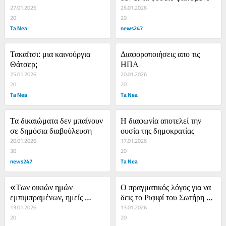
27.01.2026
26.01.2026
20
20
Ta Nea
news247
Τακαΐτσι: μια καινούργια 
Διαφοροποιήσεις απο τις 
Θάτσερ;
ΗΠΑ
25.01.2026
20.01.2026
20
20
Ta Nea
Ta Nea
Τα δικαιώματα δεν μπαίνουν 
Η διαφωνία αποτελεί την 
σε δημόσια διαβούλευση
ουσία της δημοκρατίας
20.01.2026
17.01.2026
30
20
news247
Ta Nea
«Των οικιών ημών 
Ο πραγματικός λόγος για να 
εμπιμπραμένων, ημείς 
δεις το Ριφιφί του Σωτήρη 
άδομεν»
13.01.2026
Τσαφούλια
13.01.2026
20
20