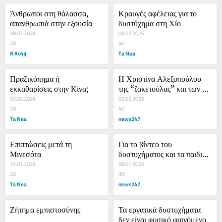
Άνθρωποι στη θάλασσα, 
Κραυγές αφέλειας για το 
απανθρωπιά στην εξουσία
δυστύχημα στη Χίο
08.02.2026
08.02.2026
20
40
Η Αυγή
Ta Nea
Πραξικόπημα ή 
Η Χριστίνα Αλεξοπούλου 
εκκαθαρίσεις στην Κίνα;
της “ζακετούλας” και των 
03.02.2026
20 ακινήτων
02.02.2026
20
40
Ta Nea
news247
Επιπτώσεις μετά τη 
Για το βίντεο του 
Μινεσότα
δυστυχήματος και τα παιδιά 
31.01.2026
του ΠΑΟΚ
28.01.2026
20
30
Ta Nea
news247
Ζήτημα εμπιστοσύνης
Τα εργατικά δυστυχήματα 
δεν είναι φυσικό φαινόμενο