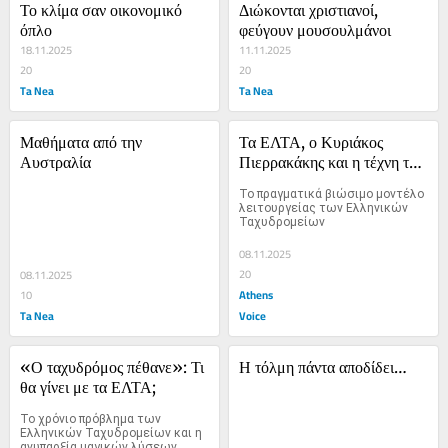
Το κλίμα σαν οικονομικό 
Διώκονται χριστιανοί, 
όπλο
φεύγουν μουσουλμάνοι
18.11.2025
11.11.2025
20
20
Ta Nea
Ta Nea
Μαθήματα από την 
Τα ΕΛΤΑ, ο Κυριάκος 
Αυστραλία
Πιερρακάκης και η τέχνη του 
να λύνεις προβλήματα
Το πραγματικά βιώσιμο μοντέλο 
λειτουργείας των Ελληνικών 
Ταχυδρομείων
08.11.2025
20
08.11.2025
Athens
10
Ta Nea
Voice
«Ο ταχυδρόμος πέθανε»: Τι 
Η τόλμη πάντα αποδίδει…
θα γίνει με τα ΕΛΤΑ;
Το χρόνιο πρόβλημα των 
Ελληνικών Ταχυδρομείων και η 
ανυπαρξία μαγικών λύσεων