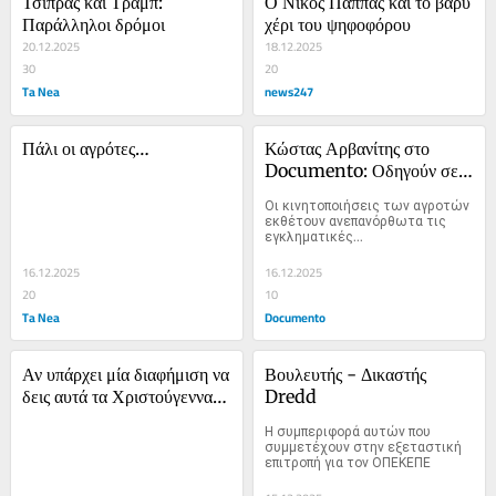
Τσίπρας και Τραμπ: 
Ο Νίκος Παππάς και το βαρύ 
Παράλληλοι δρόμοι
χέρι του ψηφοφόρου
20.12.2025
18.12.2025
30
20
Ta Nea
news247
Πάλι οι αγρότες…
Κώστας Αρβανίτης στο 
Documento: Οδη­γούν σε 
εξα­φάνιση τον πρω­το­γενή 
Οι κινη­το­ποι­ήσεις των αγρο­τών 
τομέα
εκθέτουν ανε­πα­νόρθωτα τις 
εγκλη­μα­τι­κές...
16.12.2025
16.12.2025
20
10
Ta Nea
Documento
Αν υπάρχει μία διαφήμιση να 
Βουλευτής - Δικαστής 
δεις αυτά τα Χριστούγεννα, 
Dredd
τότε είναι αυτή
Η συμπεριφορά αυτών που 
συμμετέχουν στην εξεταστική 
επιτροπή για τον ΟΠΕΚΕΠΕ