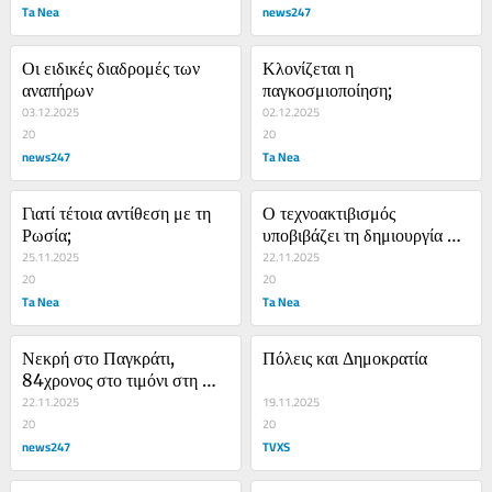
Ta Nea
news247
Οι ειδικές διαδρομές των 
Κλονίζεται η 
αναπήρων
παγκοσμιοποίηση;
03.12.2025
02.12.2025
20
20
news247
Ta Nea
Γιατί τέτοια αντίθεση με τη 
Ο τεχνοακτιβισμός 
Ρωσία;
υποβιβάζει τη δημιουργία και 
25.11.2025
τον πολιτισμό
22.11.2025
20
20
Ta Nea
Ta Nea
Νεκρή στο Παγκράτι, 
Πόλεις και Δημοκρατία
84χρονος στο τιμόνι στη 
χώρα του “ζούμε από τύχη”
22.11.2025
19.11.2025
20
20
news247
TVXS