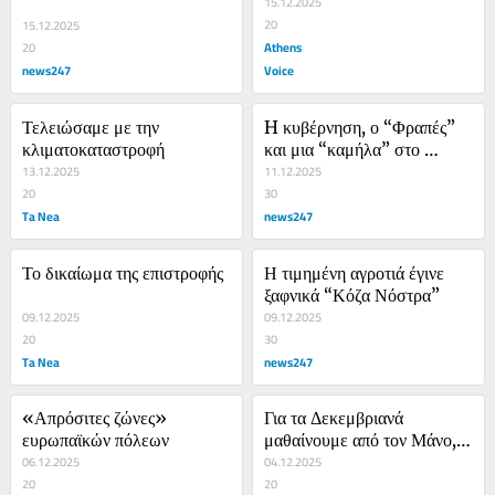
15.12.2025
20
15.12.2025
Athens
20
news247
Voice
Τελειώσαμε με την 
H κυβέρνηση, ο “Φραπές” 
κλιματοκαταστροφή
και μια “καμήλα” στο 
13.12.2025
Σικάγο
11.12.2025
20
30
Ta Nea
news247
Το δικαίωμα της επιστροφής
Η τιμημένη αγροτιά έγινε 
ξαφνικά “Κόζα Νόστρα”
09.12.2025
09.12.2025
20
30
Ta Nea
news247
«Απρόσιτες ζώνες» 
Για τα Δεκεμβριανά 
ευρωπαϊκών πόλεων
μαθαίνουμε από τον Μάνο, 
06.12.2025
όχι τον Άδωνι
04.12.2025
20
20