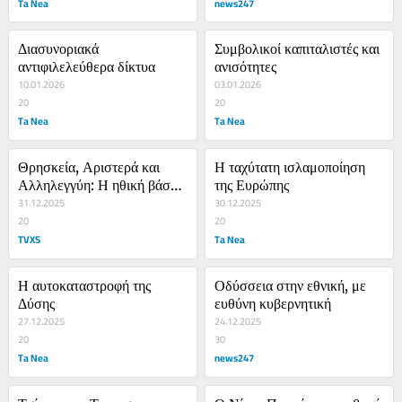
Ta Nea
news247
Διασυνοριακά 
Συμβολικοί καπιταλιστές και 
αντιφιλελεύθερα δίκτυα
ανισότητες
10.01.2026
03.01.2026
20
20
Ta Nea
Ta Nea
Θρησκεία, Αριστερά και 
Η ταχύτατη ισλαμοποίηση 
Αλληλεγγύη: Η ηθική βάση 
της Ευρώπης
για μία κοινωνικά δίκαιη 
31.12.2025
30.12.2025
Ευρώπη
20
20
TVXS
Ta Nea
Η αυτοκαταστροφή της 
Οδύσσεια στην εθνική, με 
Δύσης
ευθύνη κυβερνητική
27.12.2025
24.12.2025
20
30
Ta Nea
news247