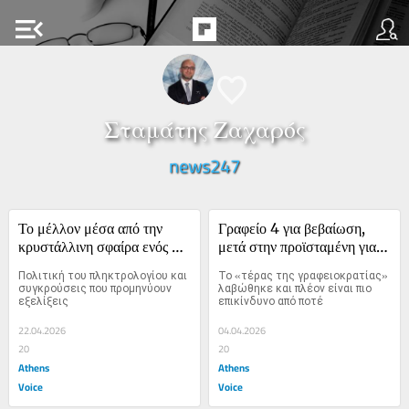
menu_open
Σταμάτης Ζαχαρός
news247
Το μέλλον μέσα από την 
Γραφείο 4 για βεβαίωση, 
κρυστάλλινη σφαίρα ενός 
μετά στην προϊσταμένη για 
μπουγαδοκαυγά
σφραγίδα και μετά πάλι εδώ
Πολιτική του πληκτρολογίου και 
Το «τέρας της γραφειοκρατίας» 
συγκρούσεις που προμηνύουν 
λαβώθηκε και πλέον είναι πιο 
εξελίξεις
επικίνδυνο από ποτέ
22.04.2026
04.04.2026
20
20
Athens
Athens
Voice
Voice