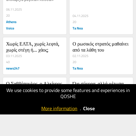
06.11.2025
20
04.11.2025
Athens
20
Voice
Ta Nea
Χωρίς ΕΛΤΑ, χωρίς λεφτά, 
Ο ρωσικός στρατός μαθαίνει 
χωρίς στέγη ή… χάος;
από τα λάθη του
03.11.2025
02.11.2025
40
20
news247
Ta Nea
Ο Σαββόπουλος, ο Αλκίνοος 
Όχι σύνορα, αλλά μέτωπα
We use cookies to provide some features and experiences in
και η τεμπελιά των απόντων
QOSHE
26.10.2025
26.10.2025
30
20
More information
.
Close
news247
Ta Nea