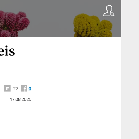
eis
22
0
17.08.2025