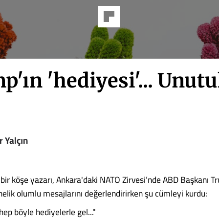
'ın 'hediyesi'... Unut
 Yalçın
n bir köşe yazarı, Ankara'daki NATO Zirvesi’nde ABD Başkanı T
nelik olumlu mesajlarını değerlendirirken şu cümleyi kurdu:
ep böyle hediyelerle gel..."