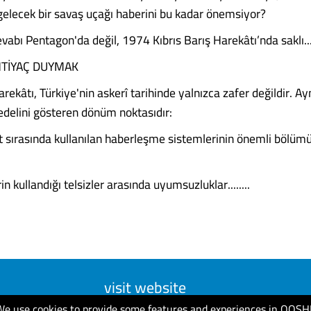
elecek bir savaş uçağı haberini bu kadar önemsiyor?
vabı Pentagon'da değil, 1974 Kıbrıs Barış Harekâtı’nda saklı..
HTİYAÇ DUYMAK
arekâtı, Türkiye'nin askerî tarihinde yalnızca zafer değildir. 
bedelini gösteren dönüm noktasıdır:
t sırasında kullanılan haberleşme sistemlerinin önemli bölü
rin kullandığı telsizler arasında uyumsuzluklar........
visit website
We use cookies to provide some features and experiences in QOSH