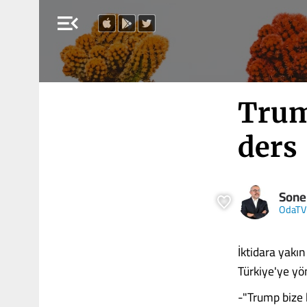
menu_open
Trump
ders
Soner
OdaTV
İktidara yakı
Türkiye'ye yö
-"Trump bize h