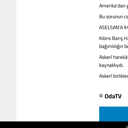
Amerika'dan g
Bu sorunun ce
ASELSAN’A İ
Kıbrıs Barış H
bağımlılığın 
Askerî harekâ
kaynaklıydı.
Askerî birlikle
© OdaTV