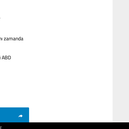
.
Aynı zamanda
mü ABD
E