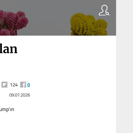
ulan
124
0
09.07.2026
rump'ın