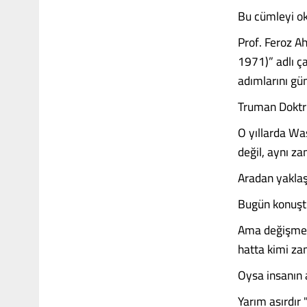
Bu cümleyi ok
Prof. Feroz Ah
1971)” adlı ça
adımlarını gün
Truman Doktri
O yıllarda Wa
değil, aynı z
Aradan yaklaşı
Bugün konuştu
Ama değişmeye
hatta kimi za
Oysa insanın a
Yarım asırdır