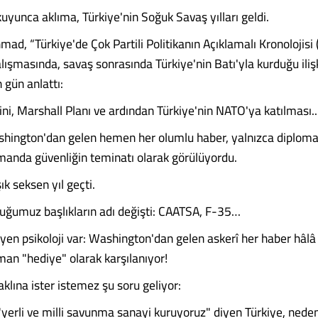
uyunca aklıma, Türkiye'nin Soğuk Savaş yılları geldi.
mad, “Türkiye'de Çok Partili Politikanın Açıklamalı Kronolojis
lışmasında, savaş sonrasında Türkiye'nin Batı'yla kurduğu iliş
 gün anlattı:
ni, Marshall Planı ve ardından Türkiye'nin NATO'ya katılması..
shington'dan gelen hemen her olumlu haber, yalnızca diploma
amanda güvenliğin teminatı olarak görülüyordu.
k seksen yıl geçti.
ğumuz başlıkların adı değişti: CAATSA, F-35…
n psikoloji var: Washington'dan gelen askerî her haber hâlâ "
man "hediye" olarak karşılanıyor!
klına ister istemez şu soru geliyor:
 "yerli ve milli savunma sanayi kuruyoruz" diyen Türkiye, nede