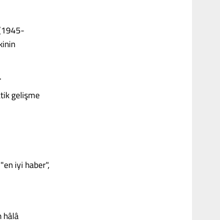
i (1945-
kinin
.
tik gelişme
en iyi haber",
n hâlâ