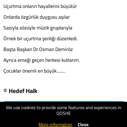
Uçurtma onların hayallerini büyütür
Onlarda özgürlük duygusu aşılar
Sazıyla sözüyle müzik gruplarıyla
Örnek bir uçurtma şenliği düzenledi.
Başta Başkan Dr.Osman Demiröz
Ayrıca emeği geçen herkesi kutlarım.
Çocuklar önemli en büyük........
© Hedef Halk
We use cookies to provide some features and experiences in
visit website
QOSHE
More information
.
Close