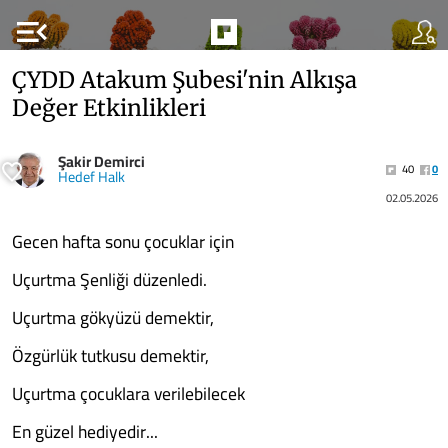
menu_open
ÇYDD Atakum Şubesi'nin Alkışa
Değer Etkinlikleri
Şakir Demirci
40
0
Hedef Halk
02.05.2026
Gecen hafta sonu çocuklar için
Uçurtma Şenliği düzenledi.
Uçurtma gökyüzü demektir,
Özgürlük tutkusu demektir,
Uçurtma çocuklara verilebilecek
En güzel hediyedir...