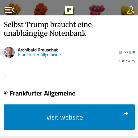
menu_open
Selbst Trump braucht eine
unabhängige Notenbank
Archibald Preuschat
50
0
Frankfurter Allgemeine
18.07.2025
.....
© Frankfurter Allgemeine
visit website