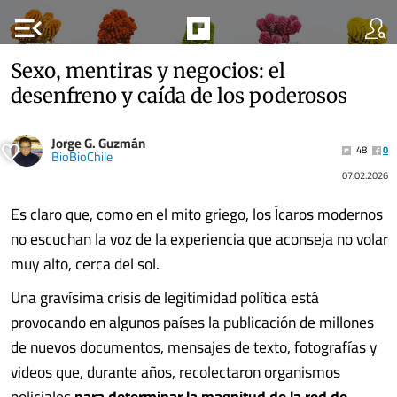
menu_open
Sexo, mentiras y negocios: el
desenfreno y caída de los poderosos
Jorge G. Guzmán
48
0
BioBioChile
07.02.2026
Es claro que, como en el mito griego, los Ícaros modernos
no escuchan la voz de la experiencia que aconseja no volar
muy alto, cerca del sol.
Una gravísima crisis de legitimidad política está
provocando en algunos países la publicación de millones
de nuevos documentos, mensajes de texto, fotografías y
videos que, durante años, recolectaron organismos
policiales
para determinar la magnitud de la red de