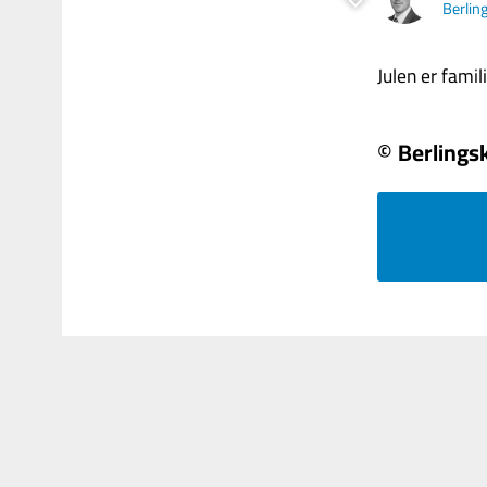
Berlin
Julen er famili
© Berlings