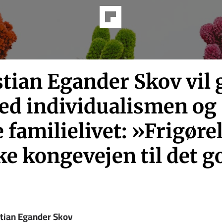
tian Egander Skov vil 
ed individualismen og
 familielivet: »Frigøre
ke kongevejen til det g
stian Egander Skov