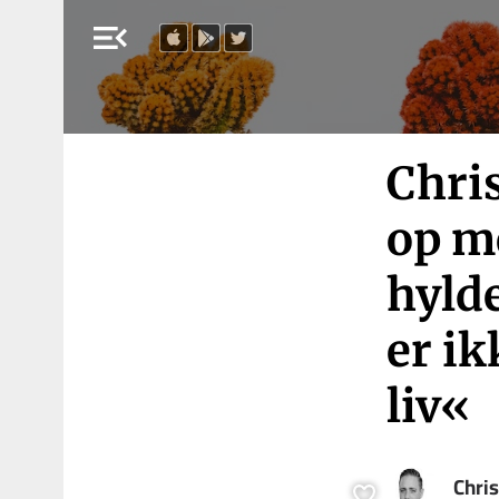
menu_open
Chris
op m
hylde
er ik
liv«
Chri