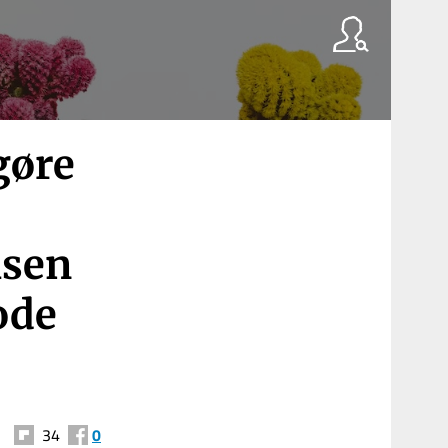
gøre
lsen
ode
34
0