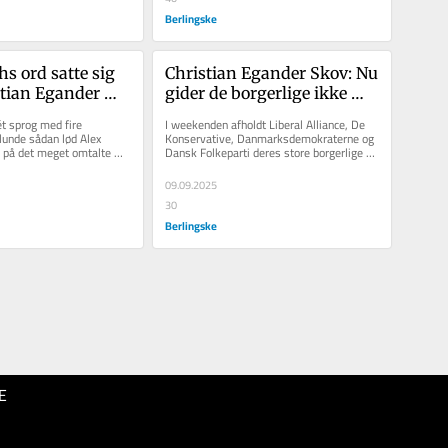
Berlingske
s ord satte sig 
Christian Egander Skov: Nu 
stian Egander 
gider de borgerlige ikke 
finder vi 
snakke krise mere
t sprog med fire 
I weekenden afholdt Liberal Alliance, De 
l et gentænkt 
lunde sådan lød Alex 
Konservative, Danmarksdemokraterne og 
 på det meget omtalte 
Dansk Folkeparti deres store borgerlige 
 sprog«
ent«, som de fire...
konvent i Fredericia. Målet er...
09.09.2025
30
Berlingske
E