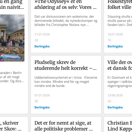
u en gang 
»The Odyssey« er en 
Folkestyret
sin naivitet 
afsløring af os selv: Vores 
folket vill
sidste 
civilisation er på vej i 
Det var diskussionen om wokeisme, der 
Stauning skulle 
graven
dominerede billedet, da nyhedsstumper og 
skulle passe på m
billeder fra Christopher Nolans nye 
fanden løs!« Det
storfilm »The Odyssey« begyndte...
Socialdemokrati
21.07.2026
16.07.2026
20
10
Berlingske
Berlingske
Pludselig skrev de 
Ville der o
studerende helt korrekt – 
et dansk fo
raden i Berlin 
men uden sjæl. Så gad 
kender det,
i af alt magt 
Uddannelsessystemet er i krise.  Eleverne 
Er Danmark et kr
Christian Egander Skov 
var for k
jender. Og disse 
kan mindre. Mindre end før og meget 
spørger i rødklø
mindre end de burde. 
regeringsprogram
ikke spilde sin tid på at 
tavshed, som man
være censor
01.07.2026
23.06.2026
30
20
Berlingske
Berlingske
, skriver 
Det er for nemt at sige, at 
Christian 
r Skov: 
alle politiske problemer 
Lind Køppe