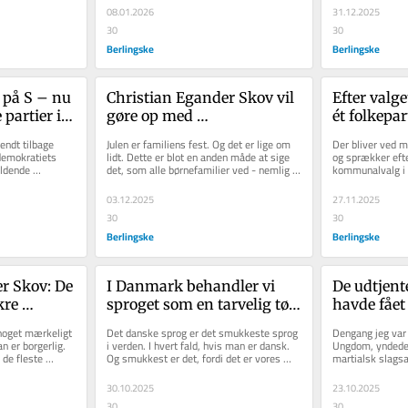
08.01.2026
31.12.2025
30
30
Berlingske
Berlingske
 på S – nu 
Christian Egander Skov vil 
Efter valge
partier i 
gøre op med 
ét folkepart
individualismen og hylde 
kommunalv
ndt tilbage 
Julen er familiens fest. Og det er lige om 
Der bliver ved m
. Det 
familielivet: »Frigørelsen er 
det se ud,
emokratiets 
lidt. Dette er blot en anden måde at sige 
og sprækker eft
ldende 
det, som alle børnefamilier ved - nemlig at 
kommunalvalg i s
 blå 
ikke kongevejen til det 
er flere
litikken er...
årets løb altid...
sprækker i Mette
gode liv«
03.12.2025
27.11.2025
30
30
Berlingske
Berlingske
r Skov: De 
I Danmark behandler vi 
De udtjente
re 
sproget som en tarvelig tøs. 
havde fået 
ilitet. 
Måske drikker vi ikke nok 
Dannebrog 
 noget mærkeligt 
Det danske sprog er det smukkeste sprog 
Dengang jeg var
ervslivet 
øl?
Også Socia
n er borgerlig. 
i verden. I hvert fald, hvis man er dansk. 
Ungdom, yndede v
e fleste 
Og smukkest er det, fordi det er vores 
martialsk slagsa
tyer til folk
.
eget. Sproget er grunden...
indledtes af ord
konservat
30.10.2025
23.10.2025
30
30