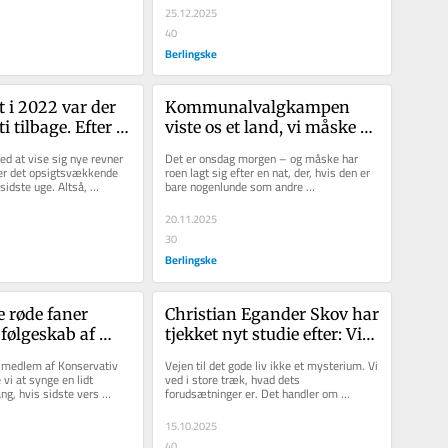
25.12.2025
40
Berlingske
t i 2022 var der 
Kommunalvalgkampen 
i tilbage. Efter 
viste os et land, vi måske 
alget kunne 
får vanskeligt ved at 
ed at vise sig nye revner 
Det er onsdag morgen – og måske har 
 som om der ikke 
genkende i fremtiden
er det opsigtsvækkende 
roen lagt sig efter en nat, der, hvis den er 
idste uge. Altså, 
bare nogenlunde som andre 
 Frederiksens...
konstitueringsnætter oven på...
20.11.2025
30
Berlingske
 røde faner 
Christian Egander Skov har 
følgeskab af 
tjekket nyt studie efter: Vil 
på scenen. 
du have et godt liv? Bliv gift 
 medlem af Konservativ 
Vejen til det gode liv ikke et mysterium. Vi 
ldemokratiet 
og få børn!
i at synge en lidt 
ved i store træk, hvad dets 
ng, hvis sidste vers 
forudsætninger er. Det handler om 
elig 
ene »hen over landet...
relationer. Og helst stabile og...
isme
15.10.2025
40