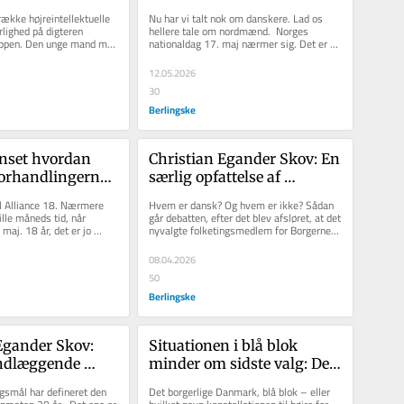
om fortidens 
hvis vi var lidt mere som 
række højreintellektuelle 
Nu har vi talt nok om danskere. Lad os 
onservative«
nordmændene
lighed på digteren 
hellere tale om nordmænd.  Norges 
øppen. Den unge mand med 
nationaldag 17. maj nærmer sig. Det er 
tindinger,...
som bekendt på søndag.
12.05.2026
30
Berlingske
nset hvordan 
Christian Egander Skov: En 
orhandlingerne 
særlig opfattelse af 
åbner der sig 
danskheden er begyndt at 
al Alliance 18. Nærmere 
Hvem er dansk? Og hvem er ikke? Sådan 
 for Liberal 
sprede sig – det er en farlig 
lle måneds tid, når 
går debatten, efter det blev afsløret, at det 
maj. 18 år, det er jo 
nyvalgte folketingsmedlem for Borgernes 
tendens
et er,...
Parti Nadja Natalie...
08.04.2026
50
Berlingske
Egander Skov: 
Situationen i blå blok 
ndlæggende 
minder om sidste valg: Det 
 valgkampen – 
er hver mand for sig selv
rgsmål har defineret den 
Det borgerlige Danmark, blå blok – eller 
venserne kan 