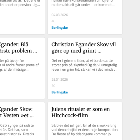
 næsten 30 år.  Det ene er 
hvilket navn konstellationen til højre for 
et andet er pension. Lige 
midten aktuelt går under – er kommet 
...
dårligt ind i...
04.03.2026
40
Berlingske
Egander: Blå 
Christian Egander Skov vil 
ørste problem 
gøre op med grimt 
og har succes i 
nybyggeri i Danmark: 
r på tøvejr for 
Det er i grimme tider, at vi burde sætte 
den
»Heldigvis er et oprør på 
 vi andre fryser ørene af 
størst pris på skønhed.Og da vi unægtelig 
gs af den hidsige 
lever i en grim tid, så kan vi i det mindste 
vej«
ntervejret har...
klynge os til...
29.01.2026
30
Berlingske
Egander Skov: 
Julens ritualer er som en 
 Vesten »et 
Hitchcock-film
arsyn« – i dag 
025 synger på sidste 
Så blev det jul igen. En af de smukke ting 
t som en slags 
t år. Det har, som 
ved denne højtid er dens nøje komposition. 
æret historisk. Præcis 
De fleste af højtidsdagene kommer jo 
delse
t egentlig har...
pludseligt, man kan...