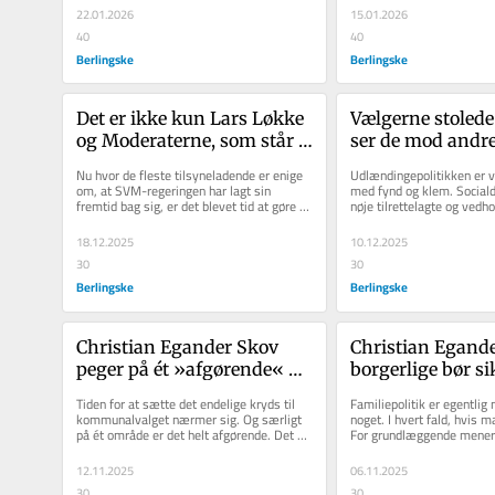
22.01.2026
15.01.2026
40
40
Berlingske
Berlingske
Det er ikke kun Lars Løkke 
Vælgerne stolede
og Moderaterne, som står i 
ser de mod andre 
flammer: I dag er alle 
søgen på bedre 
Nu hvor de fleste tilsyneladende er enige 
Udlændingepolitikken er ve
partierne i brand
udlændingepolitik
om, at SVM-regeringen har lagt sin 
med fynd og klem. Sociald
fremtid bag sig, er det blevet tid at gøre 
nøje tilrettelagte og vedho
baner vejen for en
status i det parti, der mere...
inddigning af udlændingepo
regering
18.12.2025
10.12.2025
30
30
Berlingske
Berlingske
Christian Egander Skov 
Christian Egande
peger på ét »afgørende« 
borgerlige bør sik
område til 
familiernes fleksib
Tiden for at sætte det endelige kryds til 
Familiepolitik er egentlig
kommunalvalget: 
Også selvom erhv
kommunalvalget nærmer sig. Og særligt 
noget. I hvert fald, hvis ma
på ét område er det helt afgørende. Det er 
For grundlæggende mener d
Æstetikken af vores byer
gør vrøvl
nemlig i byrådet,...
borgerlige ikke, at politik..
12.11.2025
06.11.2025
30
30