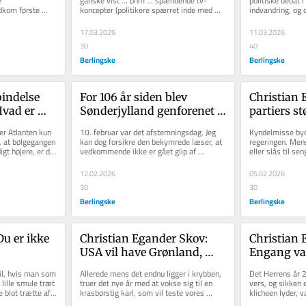
 
ganske vist … øhm … spændende tv-
politiske debat i
dkom første 
koncepter (politikere spærret inde med 
indvandring, og d
valget. I stedet skete der 
blive store
ideret udgave...
hinanden på højskole)...
siden Poul Nyrup
intet
17.03.2026
11.03.2026
30
40
Berlingske
Berlingske
indelse 
For 106 år siden blev 
Christian 
vad er 
Sønderjylland genforenet 
partiers st
ndskab? 
med Danmark. Det skyldtes 
ryger pibe 
er Atlanten kun 
10. februar var det afstemningsdag. Jeg 
Kyndelmisse byde
g det?«
alene åndelig oprustning
vinterkul
, at bølgegangen 
kan dog forsikre den bekymrede læser, at 
regeringen. Mens
gt højere, er det 
vedkommende ikke er gået glip af 
eller slås til sen
muligheden for at sætte sit...
influenza, som vi
12.02.2026
05.02.2026
30
30
Berlingske
Berlingske
u er ikke 
Christian Egander Skov: 
Christian 
USA vil have Grønland, 
Engang var
fordi vi er fjenden
moralsk kl
il, hvis man som 
Allerede mens det endnu ligger i krybben, 
Det Herrens år 2
opfattes de
lille smule træt 
truer det nye år med at vokse sig til en 
vers, og sikken e
 blot trætte af 
krasbørstig karl, som vil teste vores 
klicheen lyder, v
øjenbetæn
tålmodighed. Det vil...
hvor historisk de