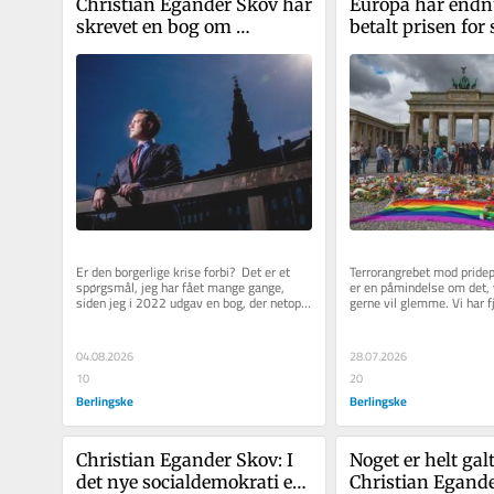
Christian Egander Skov har 
Europa har endn
skrevet en bog om 
betalt prisen for 
opbruddet i blå blok. Nu ser 
– det bliver ikke 
han igen sprækker i det 
gang
borgerlige fundament
Er den borgerlige krise forbi?  Det er et 
Terrorangrebet mod pridepa
spørgsmål, jeg har fået mange gange, 
er en påmindelse om det, v
siden jeg i 2022 udgav en bog, der netop 
gerne vil glemme. Vi har f
hed »Borgerlig krise«...
fjender lever, ånder og...
04.08.2026
28.07.2026
10
20
Berlingske
Berlingske
Christian Egander Skov: I 
Noget er helt galt
det nye socialdemokrati er 
Christian Egande