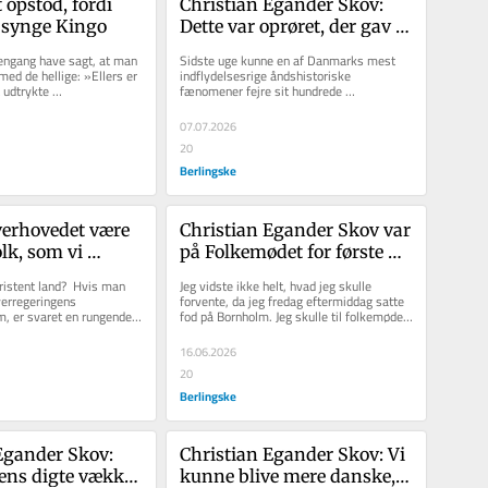
 opstod, fordi 
Christian Egander Skov: 
e synge Kingo
Dette var oprøret, der gav 
os nationalkonservatismen
engang have sagt, at man 
Sidste uge kunne en af Danmarks mest 
ed de hellige: »Ellers er 
indflydelsesrige åndshistoriske 
 udtrykte 
fænomener fejre sit hundrede 
ets pragmatiske...
årsjubilæum. Navnet er Tidehverv. Det er 
vel...
07.07.2026
20
Berlingske
verhovedet være 
Christian Egander Skov var 
lk, som vi 
på Folkemødet for første 
 hvis ikke det 
gang. En »underlig 
istent land?  Hvis man 
Jeg vidste ikke helt, hvad jeg skulle 
ristendommen?
hulhed« ramte ham
verregeringens 
forvente, da jeg fredag eftermiddag satte 
, er svaret en rungende 
fod på Bornholm. Jeg skulle til folkemøde. 
 givetvis kan fylde...
Og det endda for første...
16.06.2026
20
Berlingske
Egander Skov: 
Christian Egander Skov: Vi 
ns digte vækker 
kunne blive mere danske, 