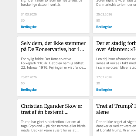
sig.  Den falder jo, som de fleste ved, på 
Søren Mørchs »Den sidste
forskellige datoer hvert år. 
Danmarkshistorie«, der u
er det forkert
folket
gang i 1996 og så i en rev
31.03.2026
25.03.2026
30
50
Berlingske
Berlingske
Selv dem, der ikke stemmer 
Der er stadig forb
på De Konservative, bør i 
over Atlanten: »H
disse tider sende partiet en 
alternativet? Fje
For nylig fyldte Det Konservative 
I en tid, hvor afstanden ov
venlig tanke
Ønsker vi virkeli
Folkeparti 110 år. Det blev nemlig stiftet 
synes at vokse i takt med
22. februar 1916. Fejringen er vist fundet 
i samme ocean bliver stadi
sted i stilhed. Men selv for...
værd at notere sig...
25.02.2026
17.02.2026
50
30
Berlingske
Berlingske
Christian Egander Skov er 
Træt af Trump? D
træt af én bestemt 
alene
forklaring på Trumps 
Trump har gjort sin intention klar om at 
Der er ikke noget at sige t
adfærd: »Den passer ikke«
tage Grønland – på den nemme eller hårde 
dansker er ved at være en 
måde. Det kan være svært for os at 
af Donald Trump. Vi er ikke
forstå. Vi er ikke vant...
ham i den...