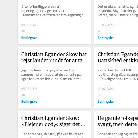
det karrierehæmmende at 
Kunstig intellige
Efter offentliggørelsen af 
Det er eksamenstid, og i å
have været 
radikaliserer log
regeringsgrundlaget for Mette 
snydetid. Snyd har der gans
Frederiksens centrumvenstre-regering har 
været, men i undervisning
udlændingepolitisk 
uddannelserne
adskillige analytikere, kommentatorer og 
det klart, at noget er...
»strammer«
kritikere...
09.06.2026
03.06.2026
30
20
Berlingske
Berlingske
Christian Egander Skov har 
Christian Egande
rejst landet rundt for at tale 
Danskhed er ikke
om sin nye bog: »Ugen 
men den sammen
Jeg ville lyve, hvis jeg ikke med det 
»Folk! hvad er vel folk i 
viste, hvor mange facetter 
er en del af
samme indrømmede, at de seneste par 
lod Grundtvig dåren spørge 
uger har været lidt vilde. Som enkelte 
»Folkeligheden« fra 1848,
'folkelighed' rummer«
læsere måske har opdaget, udkom...
et af...
05.05.2026
29.04.2026
30
30
Berlingske
Berlingske
Christian Egander Skov: 
De gamle folkepar
»Plejer er død,« siger det 
svagt, men dette 
moderne menneske. Det 
vidner om, at vi l
Der er mange, der tror, påsken bevæger 
Forleden sad jeg og læste i
lyder jo godt. Til gengæld 
færdige med at ta