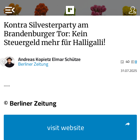
menu_open
Kontra Silvesterparty am
Brandenburger Tor: Kein
Steuergeld mehr für Halligalli!
Andreas Kopietz Elmar Schütze
40
0
Berliner Zeitung
31.07.2025
.....
© Berliner Zeitung
visit website