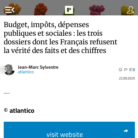
menu_open
Budget, impôts, dépenses
publiques et sociales : les trois
dossiers dont les Français refusent
la vérité des faits et des chiffres
Jean-Marc Sylvestre
21
0
atlantico
22.09.2025
.....
© atlantico
visit website