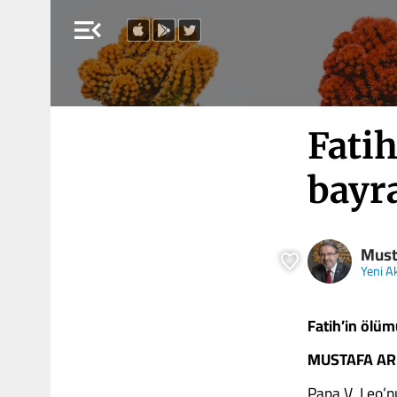
menu_open
Fati
bayr
Must
Yeni Ak
Fatih’in ölü
MUSTAFA A
Papa V. Leo’nu