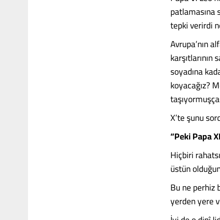
patlamasına s
tepki verirdi 
Avrupa’nın al
karşıtlarının
soyadına kadar
koyacağız? Mes
taşıyormuşças
X’te şunu sor
“Peki Papa XI
Hiçbiri rahats
üstün olduğun
Bu ne perhiz b
yerden yere v
İyi de o dinî 