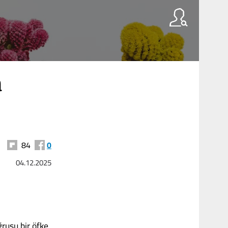
a
84
0
04.12.2025
ğrusu bir öfke