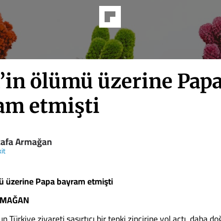
h’in ölümü üzerine Pap
am etmişti
afa Armağan
it
mü üzerine
Papa bayram etmişti
RMAĞAN
n Türkiye ziyareti şaşırtıcı bir tepki zincirine yol açtı, daha do