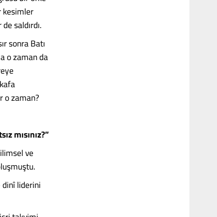
r kesimler
 de saldırdı.
ır sonra Batı
Ama o zaman da
reye
 kafa
or o zaman?
tsız mısınız?”
ilimsel ve
oluşmuştu.
inî liderini
icri takvimi