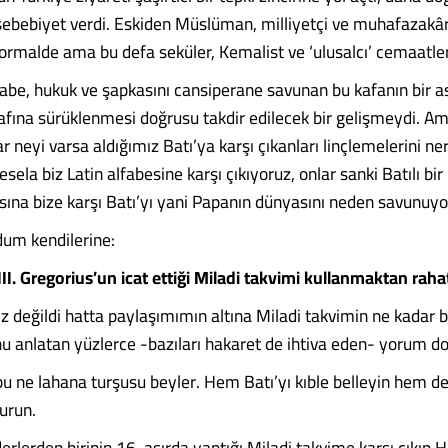
ebebiyet verdi. Eskiden Müslüman, milliyetçi ve muhafazakâ
normalde ama bu defa seküler, Kemalist ve ‘ulusalcı’ cemaatler
fabe, hukuk ve şapkasını cansiperane savunan bu kafanın bir as
 safına sürüklenmesi doğrusu takdir edilecek bir gelişmeydi. 
 neyi varsa aldığımız Batı’ya karşı çıkanları linçlemelerini ne
ela biz Latin alfabesine karşı çıkıyoruz, onlar sanki Batılı bir
ına bize karşı Batı’yı yani Papanın dünyasını neden savunuy
dum kendilerine:
II. Gregorius’un icat ettiği Miladi takvimi kullanmaktan raha
ız değildi hatta paylaşımımın altına Miladi takvimin ne kadar b
u anlatan yüzlerce -bazıları hakaret de ihtiva eden- yorum d
u ne lahana turşusu beyler. Hem Batı’yı kıble belleyin hem de d
urun.
liderlerden birinin 16. asırda yaptığı Miladi takvime karşı çıkıp H