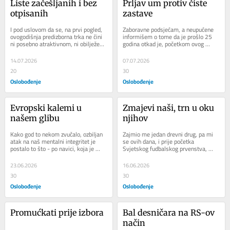
Liste začešljanih i bez 
Prljav um protiv čiste 
otpisanih
zastave
I pod uslovom da se, na prvi pogled, 
Zaboravne podsjećam, a neupućene 
ovogodišnja predizborna trka ne čini 
informišem o tome da je prošlo 25 
ni posebno atraktivnom, ni obilježena 
godina otkad je, početkom ovog 
dosad neviđenim, jer nas muči...
vijeka (i milenija) u našem 
državnom...
14.07.2026
07.07.2026
20
30
Oslobođenje
Oslobođenje
Evropski kalemi u 
Zmajevi naši, trn u oku 
našem glibu
njihov
Kako god to nekom zvučalo, ozbiljan 
Zajmio me jedan drevni drug, pa mi 
atak na naš mentalni integritet je 
se ovih dana, i prije početka 
postalo to što - po navici, koja je 
Svjetskog fudbalskog prvenstva, 
daleko od suvislog odnosa prema toj 
navadio svojom upornom pričom o 
temi...
tome da je FIFA...
23.06.2026
16.06.2026
30
30
Oslobođenje
Oslobođenje
Promućkati prije izbora
Bal desničara na RS-ov 
način