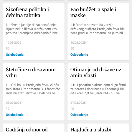
Šizofrena politika i 
Pao budžet, a spale i 
debilna taktika
maske
ILI: Sve je jasnije da su ponašanje i 
ILI: Moralo se znati da verzija 
izjave nekih likova u državnom vrhu 
državnog budžeta Predsjedništva BiH 
potvrda “promjene određenih funkcija 
neće proći u Parlamentu, pa je to bilo 
mozga”, što je jedan od...
korisno testiranje onih koji su u...
17.09.2025
10.09.2025
50
50
Oslobođenje
Oslobođenje
Štetočine u državnom 
Otimanje od države uz 
vrhu
amin vlasti
ILI: Oni koji u Predsjedništvu, Vijeću 
ILI: U podatku o aktuelnom dugu firmi 
ministara i Parlamentu BiH fanatično 
za poreze i doprinose u Federaciji BiH 
rade na štetu države i svih nas ne 
od skoro 2,8 milijardi KM kriju se 
boje se kazne i odgovornosti, jer...
odgovori na mnoga pitanja, ne samo 
na...
03.09.2025
27.08.2025
40
40
Oslobođenje
Oslobođenje
Godišnji odmor od 
Hajdučija u službi 