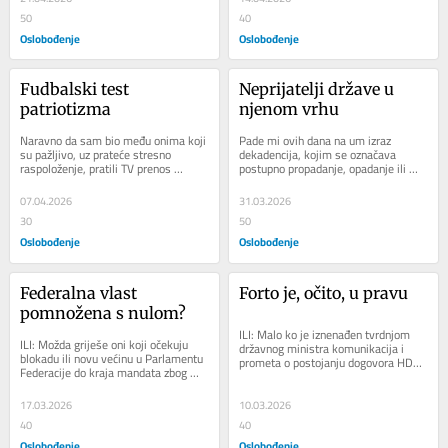
50
40
Oslobođenje
Oslobođenje
Fudbalski test 
Neprijatelji države u 
patriotizma
njenom vrhu
Naravno da sam bio među onima koji 
Pade mi ovih dana na um izraz 
su pažljivo, uz prateće stresno 
dekadencija, kojim se označava 
raspoloženje, pratili TV prenos 
postupno propadanje, opadanje ili 
utakmice sa Italijanima u Zenici i 
nazadovanje čovjeka, društva, kulture 
kasnonoćnu...
ili...
07.04.2026
31.03.2026
30
50
Oslobođenje
Oslobođenje
Federalna vlast 
Forto je, očito, u pravu
pomnožena s nulom?
ILI: Malo ko je iznenađen tvrdnjom 
ILI: Možda griješe oni koji očekuju 
državnog ministra komunikacija i 
blokadu ili novu većinu u Parlamentu 
prometa o postojanju dogovora HDZ-
Federacije do kraja mandata zbog 
a i SNSD-a o tome da ništa ne rade 
smjene Dragana Miokovića, ali 
do izbora,...
zabluda...
17.03.2026
10.03.2026
40
40
Oslobođenje
Oslobođenje