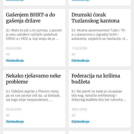
Gašenjem BHRT-a do 
Drumski ćorak 
gašenja države
Tuzlanskog kantona
ILI: Malo ko još u to sumnja: u punom 
ILI: Akutna zanemarenost Tuzle i TK-
je jeku udruženi rušilački poduhvat 
a u planovima o izgradnji brzih i 
SNSD-a i HDZ-a, koji znaju da je 
autocesta, uspješno se nastavlja: ni 
ubijanje Javnog RTV servisa 
ove godine nema izgleda za 
presudan...
napredak, pa...
03.03.2026
11.02.2026
40
40
Oslobođenje
Oslobođenje
Nekako rješavamo neke 
Federacija na krilima 
probleme
budžeta
ILI: Ozbiljno zapinje s Planom rasta, 
ILI: Ne pamti se kada je usvajanje 
pa se sve jasnije vidi da, uz blokade, 
bilo kog, naročito entitetskog i 
iza toga stoje nesposobnost, 
državnog budžeta bilo tek rutinska 
neznanje i sklonost iživljavanju iz...
stvar, ali ovog puta je federalni bio 
baška...
04.02.2026
28.01.2026
50
40
Oslobođenje
Oslobođenje