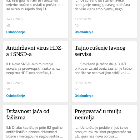
ILI: Kraj godine nam je i Bruxelles 
ILI: Usavršeno do stalne navike, 
ovjerio: možemo ostati u prošlosti ili 
nastojanje mnogog našeg političara 
se okrenuti zajedničkoj EU 
da više vjerujemo njemu, nego 
budućnosti, što akteri blokada 
svojim očima i ušima, odavno je 
našeg...
pretvoreno u...
24.12.2025
17.12.2025
40
40
Oslobođenje
Oslobođenje
Antidržavni virus HDZ-
Tajno rušenje Javnog 
a i SNSD-a
servisa
ILI: Novo SNSD-ovo miniranje 
ILI: Savršeno je tačno da je BHRT 
usvajanja proevropskih zakona, uz 
prikovan za zid bezizlaza, ali je tačno i 
neupitnu HDZ-ovu podršku, i 
ono što se neshvatljivo stidljivo i 
posljednjem optimisti je moralo 
nedovoljno kazuje – da je to dio...
osvijetliti sliku:...
10.12.2025
03.12.2025
50
50
Oslobođenje
Oslobođenje
Državnost jača od 
Pregovarač u mulju 
fašizma
neumlja
ILI: Onako kao što je prije 82 godine 
ILI: Uz to što je probijen i još će se 
antifašistička obnova državnosti 
probijati rok za izbor pregovarača sa 
Bosne i Hercegovine nagovijestila 
EU, guši nas nova porcija 