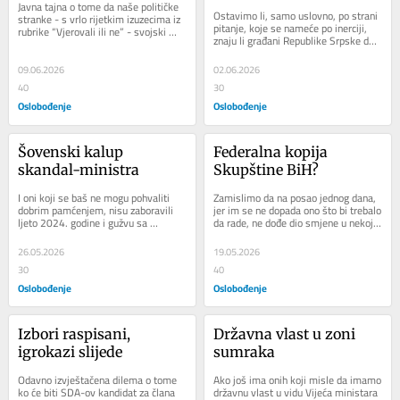
Javna tajna o tome da naše političke 
Ostavimo li, samo uslovno, po strani 
stranke - s vrlo rijetkim izuzecima iz 
pitanje, koje se nameće po inerciji, 
rubrike “Vjerovali ili ne” - svojski 
znaju li građani Republike Srpske da 
zasuču rukave u...
se sve to masno plaća (cifra će se...
09.06.2026
02.06.2026
40
30
Oslobođenje
Oslobođenje
Šovenski kalup 
Federalna kopija 
skandal-ministra
Skupštine BiH?
I oni koji se baš ne mogu pohvaliti 
Zamislimo da na posao jednog dana, 
dobrim pamćenjem, nisu zaboravili 
jer im se ne dopada ono što bi trebalo 
ljeto 2024. godine i gužvu sa 
da rade, ne dođe dio smjene u nekoj 
opstrukcijom usvajanja državnog 
fabrici ili rudniku, tvrdoglavo...
budžeta i...
26.05.2026
19.05.2026
30
40
Oslobođenje
Oslobođenje
Izbori raspisani, 
Državna vlast u zoni 
igrokazi slijede
sumraka
Odavno izvještačena dilema o tome 
Ako još ima onih koji misle da imamo 
ko će biti SDA-ov kandidat za člana 
državnu vlast u vidu Vijeća ministara 