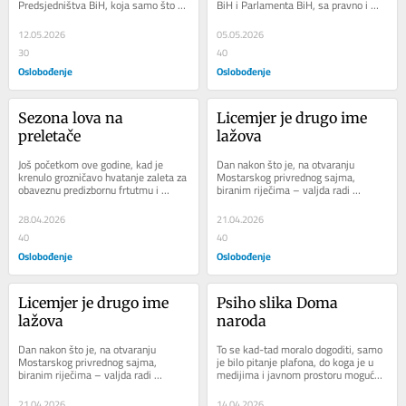
Predsjedništva BiH, koja samo što 
BiH i Parlamenta BiH, sa pravno i 
nije riješena – naravno, u korist...
politički propisanim funkcijama i...
12.05.2026
05.05.2026
30
40
Oslobođenje
Oslobođenje
Sezona lova na 
Licemjer je drugo ime 
preletače
lažova
Još početkom ove godine, kad je 
Dan nakon što je, na otvaranju 
krenulo grozničavo hvatanje zaleta za 
Mostarskog privrednog sajma, 
obaveznu predizbornu frtutmu i 
biranim riječima – valjda radi 
zauzimanje željenih startnih 
ostavljanja umjetničkog dojma na 
pozicija,...
prisutne ugledne...
28.04.2026
21.04.2026
40
40
Oslobođenje
Oslobođenje
Licemjer je drugo ime 
Psiho slika Doma 
lažova
naroda
Dan nakon što je, na otvaranju 
To se kad-tad moralo dogoditi, samo 
Mostarskog privrednog sajma, 
je bilo pitanje plafona, do koga je u 
biranim riječima – valjda radi 
medijima i javnom prostoru moguće 
ostavljanja umjetničkog dojma na 
tolerisati ono što se odavno, a...
prisutne ugledne...
21.04.2026
14.04.2026