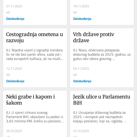
pobjedu nad fašizmom, danas njeno...
naciopatskih kaprica i inata, koja 
prijeti...
27.11.2025
19.11.2025
40
40
Oslobođenje
Oslobođenje
Cestogradnja ometena u 
Vrh države protiv 
razvoju
države
ILI: Nijedna vijest o izgradnji koridora 
ILI: Novo, očekivano potapanje 
5c ne ide bez sjenki afera, sada još i 
državnog budžeta za 2025. godinu, uz 
rada evropskih tužilaca, ali na mućke 
gužvu oko izbora glavnog 
i muke s izgradnjom novih...
pregovarača sa EU, još je jedna 
potvrda opore...
12.11.2025
05.11.2025
40
40
Oslobođenje
Oslobođenje
Neki grabe i kapom i 
Jezik ulice u Parlamentu 
šakom
BiH
ILI: U sjenci cirkusa zvanog 
ILI: Usvajanje državnog budžeta za 
Parlament BiH, objavljeni su podaci o 
2025. i evropski put naciopatski 
3,65 miliona KM, koliko su poslanici i 
kaljaju poslanici, koji se, izgleda, 
delegati uzeli za devet ovogodišnjih...
najbolje ostvaruju uličarskim, 
uvredljivim...
29.10.2025
22.10.2025