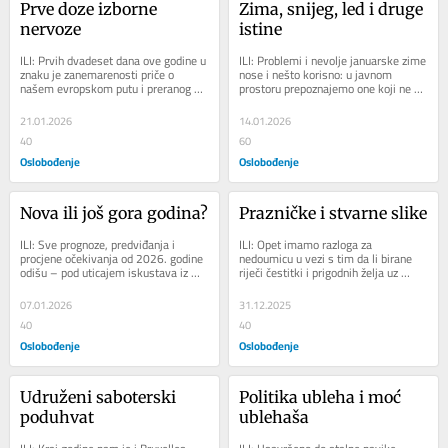
Prve doze izborne 
Zima, snijeg, led i druge 
nervoze
istine
ILI: Prvih dvadeset dana ove godine u 
ILI: Problemi i nevolje januarske zime 
znaku je zanemarenosti priče o 
nose i nešto korisno: u javnom 
našem evropskom putu i preranog 
prostoru prepoznajemo one koji ne 
hvatanja zaleta za oktobarske izbore, 
odustaju od ispada, inata, ekscesa... 
što...
kao...
21.01.2026
14.01.2026
40
60
Oslobođenje
Oslobođenje
Nova ili još gora godina?
Prazničke i stvarne slike
ILI: Sve prognoze, predviđanja i 
ILI: Opet imamo razloga za 
procjene očekivanja od 2026. godine 
nedoumicu u vezi s tim da li birane 
odišu – pod uticajem iskustava iz 
riječi čestitki i prigodnih želja uz 
prethodne i u čekanju izbora – 
praznike znače ono što se kaže ako 
manjkom...
znamo da...
07.01.2026
31.12.2025
40
40
Oslobođenje
Oslobođenje
Udruženi saboterski 
Politika ubleha i moć 
poduhvat
ublehaša