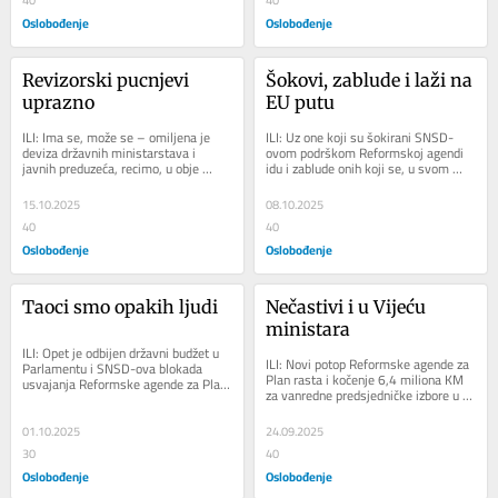
40
40
Oslobođenje
Oslobođenje
Revizorski pucnjevi 
Šokovi, zablude i laži na 
uprazno
EU putu
ILI: Ima se, može se – omiljena je 
ILI: Uz one koji su šokirani SNSD-
deviza državnih ministarstava i 
ovom podrškom Reformskoj agendi 
javnih preduzeća, recimo, u obje 
idu i zablude onih koji se, u svom 
elektroprivrede u Federaciji, pa, očito, 
notornom neznanju, i dalje zanose 
ne...
lakoćom u...
15.10.2025
08.10.2025
40
40
Oslobođenje
Oslobođenje
Taoci smo opakih ljudi
Nečastivi i u Vijeću 
ministara
ILI: Opet je odbijen državni budžet u 
ILI: Novi potop Reformske agende za 
Parlamentu i SNSD-ova blokada 
Plan rasta i kočenje 6,4 miliona KM 
usvajanja Reformske agende za Plan 
za vanredne predsjedničke izbore u 
rasta u Vijeću ministara posve se 
RS-u, nastavak su hajdučke 
uklapa u...
državne...
01.10.2025
24.09.2025
30
40
Oslobođenje
Oslobođenje