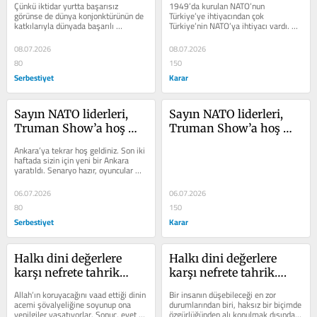
Çünkü iktidar yurtta başarısız 
1949’da kurulan NATO’nun 
görünse de dünya konjonktürünün de 
Türkiye’ye ihtiyacından çok 
katkılarıyla dünyada başarılı 
Türkiye’nin NATO’ya ihtiyacı vardı. Ve 
görünüyor. Bu güçlü kas,...
bunun için ortada, bugünlerde 
unutulan...
08.07.2026
08.07.2026
80
150
Serbestiyet
Karar
Sayın NATO liderleri, 
Sayın NATO liderleri, 
Truman Show’a hoş 
Truman Show’a hoş 
geldiniz!
geldiniz!
Ankara’ya tekrar hoş geldiniz. Son iki 
haftada sizin için yeni bir Ankara 
yaratıldı. Senaryo hazır, oyuncular 
hazır, yönetmen motor dediği...
06.07.2026
06.07.2026
80
150
Serbestiyet
Karar
Halkı dini değerlere 
Halkı dini değerlere 
karşı nefrete tahrik…
karşı nefrete tahrik….
Allah’ın koruyacağını vaad ettiği dinin 
Bir insanın düşebileceği en zor 
acemi şövalyeliğine soyunup ona 
durumlarından biri, haksız bir biçimde 
yenilgiler yaşatıyorlar. Sonuç, evet 
özgürlüğünden alı konulmak dışında, 