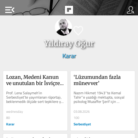
menu_open
Yıldıray Oğur
Karar
Lozan, Medeni Kanun 
‘Lüzumundan fazla 
ve unutulan bir İsviçreli 
münevver’
hukukçu
Prof. Lena Salaymeh’in 
Nazım Hikmet 1943''te Kemal 
Serbestiyet’te yayımlanan röportajı, 
Tahir''e yazdığı mektupta, sosyal 
beklenmedik ölçüde sert tepkilere yol 
psikolog Muzaffer Şerif için 
açtı. Erken Cumhuriyet dönemi ve...
“lüzumundan fazla münevver” 
demişti. Böyle...
wednesday
03.08.2026
80
100
Karar
Serbestiyet