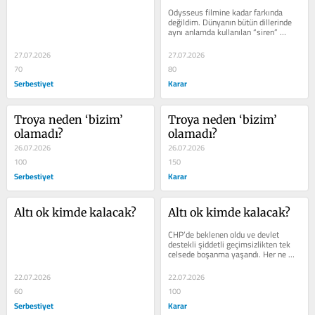
Odysseus filmine kadar farkında 
değildim. Dünyanın bütün dillerinde 
aynı anlamda kullanılan “siren” 
kelimesi Antik Yunan 
mitolojisindeki...
27.07.2026
27.07.2026
70
80
Serbestiyet
Karar
Troya neden ‘bizim’ 
Troya neden ‘bizim’ 
olamadı?
olamadı?
26.07.2026
26.07.2026
100
150
Serbestiyet
Karar
Altı ok kimde kalacak?
Altı ok kimde kalacak?
CHP’de beklenen oldu ve devlet 
destekli şiddetli geçimsizlikten tek 
celsede boşanma yaşandı. Her ne 
kadar Yeni Parti’nin daha kapsayıcı,...
22.07.2026
22.07.2026
60
100
Serbestiyet
Karar