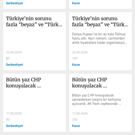
Serbestiyet
Karar
Türkiye’nin sorunu 
Türkiye’nin sorunu 
fazla “beyaz” ve “Türk” 
fazla “beyaz” ve “Türk” 
olmak mı?
olmak mı?
Dünya Kupası’na bir ay kala Türkiye 
havlu attı. Aşırı reklam, camilerden 
antik tiyatrolara kadar organizasyon 
furyası ile yükseltilen...
22.06.2026
22.06.2026
80
100
Serbestiyet
Karar
Bütün yaz CHP 
Bütün yaz CHP 
konuşulacak 
konuşulacak 
zannederken patlak 
zannederken patlak 
Bütün yaz CHP konuşulacak 
veren sürpriz mesele…
veren sürpriz mesele…
zannederken sürpriz bir tartışma 
açılıverdi. AK Parti cephesinde 
fikirlerini tvlerde ve sosyal medyada 
söyleme...
17.06.2026
17.06.2026
90
250
Serbestiyet
Karar