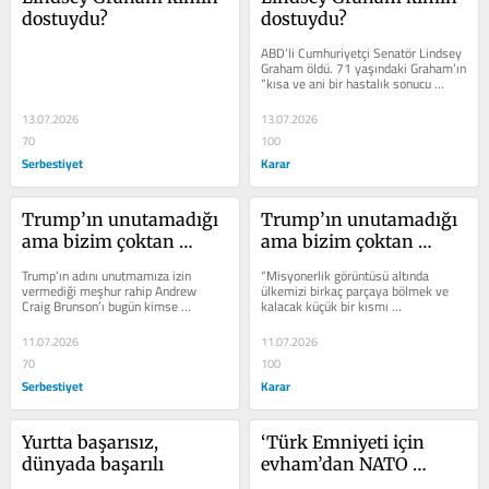
dostuydu?
dostuydu?
ABD’li Cumhuriyetçi Senatör Lindsey 
Graham öldü. 71 yaşındaki Graham’ın 
“kısa ve ani bir hastalık sonucu 
yaşamını yitirdiği”...
13.07.2026
13.07.2026
70
100
Serbestiyet
Karar
Trump’ın unutamadığı 
Trump’ın unutamadığı 
ama bizim çoktan 
ama bizim çoktan 
unuttuğumuz…
unuttuğumuz…
Trump’ın adını unutmamıza izin 
“Misyonerlik görüntüsü altında 
vermediği meşhur rahip Andrew 
ülkemizi birkaç parçaya bölmek ve 
Craig Brunson’ı bugün kimse 
kalacak küçük bir kısmı 
hatırlamak istemiyor. Brunson hala 
FETÖ/PDY’nin yönetimine vermek”...
rahip,...
11.07.2026
11.07.2026
70
100
Serbestiyet
Karar
Yurtta başarısız, 
‘Türk Emniyeti için 
dünyada başarılı
evham’dan NATO 
Zirvesi’ne