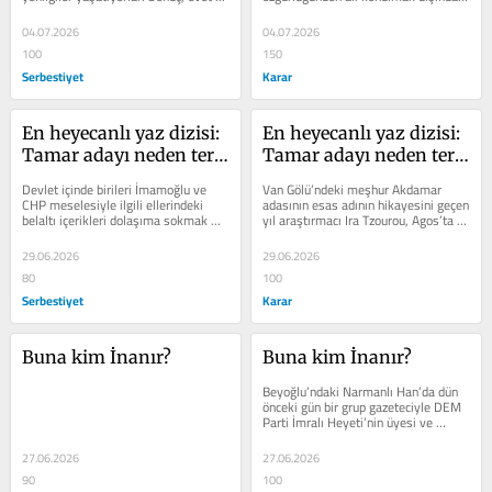
birileri halkı dini...
esprisini açıklamak...
04.07.2026
04.07.2026
100
150
Serbestiyet
Karar
En heyecanlı yaz dizisi: 
En heyecanlı yaz dizisi: 
Tamar adayı neden terk 
Tamar adayı neden terk 
etti?
etti?
Devlet içinde birileri İmamoğlu ve 
Van Gölü’ndeki meşhur Akdamar 
CHP meselesiyle ilgili ellerindeki 
adasının esas adının hikayesini geçen 
belaltı içerikleri dolaşıma sokmak 
yıl araştırmacı Ira Tzourou, Agos’ta 
için ahlaki sınırı olmayan bir...
yazmıştı. Adanın esas...
29.06.2026
29.06.2026
80
100
Serbestiyet
Karar
Buna kim İnanır?
Buna kim İnanır?
Beyoğlu’ndaki Narmanlı Han’da dün 
önceki gün bir grup gazeteciyle DEM 
Parti İmralı Heyeti’nin üyesi ve 
TBMM Başkan vekili Pervin...
27.06.2026
27.06.2026
90
100