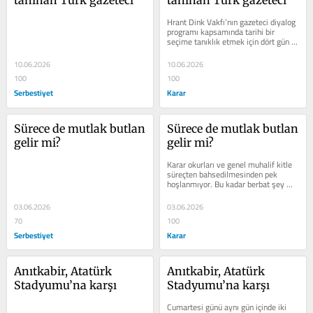
tanınan Türk gazeteci
tanınan Türk gazeteci
Hrant Dink Vakfı’nın gazeteci diyalog 
programı kapsamında tarihi bir 
seçime tanıklık etmek için dört gün 
Erivan’daydım. Seçim...
10.06.2026
10.06.2026
100
100
Serbestiyet
Karar
Sürece de mutlak butlan 
Sürece de mutlak butlan 
gelir mi?
gelir mi?
Karar okurları ve genel muhalif kitle 
süreçten bahsedilmesinden pek 
hoşlanmıyor. Bu kadar berbat şey 
olurken iktidarın pozitif bir 
gündemle...
03.06.2026
03.06.2026
70
100
Serbestiyet
Karar
Anıtkabir, Atatürk 
Anıtkabir, Atatürk 
Stadyumu’na karşı
Stadyumu’na karşı
Cumartesi günü aynı gün içinde iki 