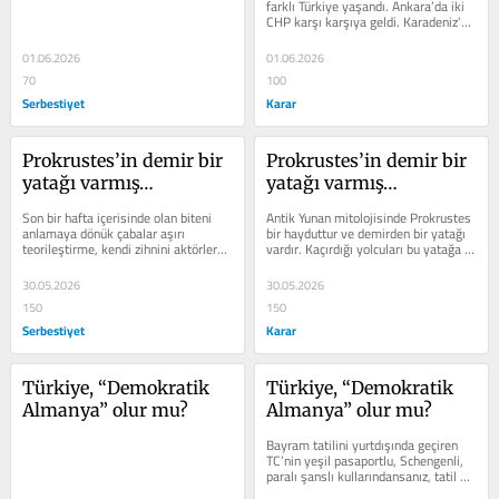
farklı Türkiye yaşandı. Ankara’da iki 
CHP karşı karşıya geldi. Karadeniz’de 
husumet yüzünden...
01.06.2026
01.06.2026
70
100
Serbestiyet
Karar
Prokrustes’in demir bir 
Prokrustes’in demir bir 
yatağı varmış…
yatağı varmış…
Son bir hafta içerisinde olan biteni 
Antik Yunan mitolojisinde Prokrustes 
anlamaya dönük çabalar aşırı 
bir hayduttur ve demirden bir yatağı 
teorileştirme, kendi zihnini aktörlere 
vardır. Kaçırdığı yolcuları bu yatağa 
yansıtma ve postmortem analizin...
yatırır. Eğer yolcu...
30.05.2026
30.05.2026
150
150
Serbestiyet
Karar
Türkiye, “Demokratik 
Türkiye, “Demokratik 
Almanya” olur mu?
Almanya” olur mu?
Bayram tatilini yurtdışında geçiren 
TC’nin yeşil pasaportlu, Schengenli, 
paralı şanslı kullarındansanız, tatil 
için de bula bula...