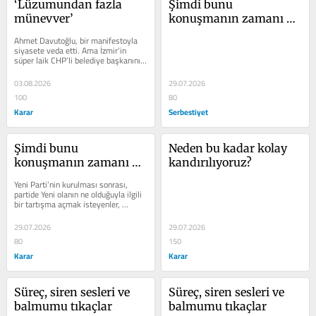
‘Lüzumundan fazla 
Şimdi bunu 
münevver’
konuşmanın zamanı 
değil mi?
Ahmet Davutoğlu, bir manifestoyla 
siyasete veda etti. Ama İzmir’in 
süper laik CHP’li belediye başkanının 
bile AK Parti’ye el salladığı...
03.08.2026
29.07.2026
100
80
Karar
Serbestiyet
Şimdi bunu 
Neden bu kadar kolay 
konuşmanın zamanı 
kandırılıyoruz?
değil mi?
Yeni Parti’nin kurulması sonrası, 
partide Yeni olanın ne olduğuyla ilgili 
bir tartışma açmak isteyenler, 
karşılarında şimdi ideoloji,...
29.07.2026
29.07.2026
80
150
Karar
Karar
Süreç, siren sesleri ve 
Süreç, siren sesleri ve 
balmumu tıkaçlar
balmumu tıkaçlar