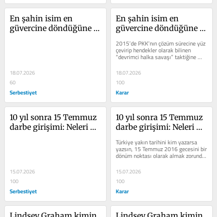
En şahin isim en 
En şahin isim en 
güvercine döndüğüne 
güvercine döndüğüne 
göre…
göre…
2015’de PKK’nın çözüm sürecine yüz 
çevirip hendekler olarak bilinen 
“devrimci halka savaşı” taktiğine 
dönmesinin arkasındaki...
18.07.2026
18.07.2026
60
100
Serbestiyet
Karar
10 yıl sonra 15 Temmuz 
10 yıl sonra 15 Temmuz 
darbe girişimi: Neleri 
darbe girişimi: Neleri 
biliyoruz, neleri 
biliyoruz, neleri 
Türkiye yakın tarihini kim yazarsa 
bilmiyoruz?
bilmiyoruz?
yazsın, 15 Temmuz 2016 gecesini bir 
dönüm noktası olarak almak zorunda. 
15 Temmuz hepimizi etkiledi,...
15.07.2026
15.07.2026
100
100
Serbestiyet
Karar
Lindsey Graham kimin 
Lindsey Graham kimin 