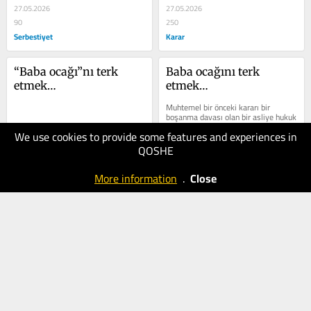
27.05.2026
27.05.2026
90
250
Serbestiyet
Karar
“Baba ocağı”nı terk 
Baba ocağını terk 
etmek…
etmek…
Muhtemel bir önceki kararı bir 
boşanma davası olan bir asliye hukuk 
mahkemesinin 103 yıllık CHP’yle 
We use cookies to provide some features and experiences in
ilgili verdiği mutlak butlan kararı,...
QOSHE
25.05.2026
25.05.2026
100
80
More information
.
Close
Serbestiyet
Karar