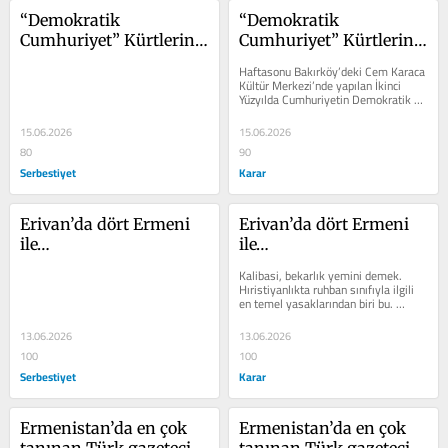
“Demokratik 
“Demokratik 
Cumhuriyet” Kürtlerin 
Cumhuriyet” Kürtlerin 
üçüncü yolu mu?
üçüncü yolu mu
Haftasonu Bakırköy’deki Cem Karaca 
Kültür Merkezi’nde yapılan İkinci 
Yüzyılda Cumhuriyetin Demokratik 
Dönüşümü Konferansı’nda...
15.06.2026
15.06.2026
80
90
Serbestiyet
Karar
Erivan’da dört Ermeni 
Erivan’da dört Ermeni 
ile…
ile…
Kalibasi, bekarlık yemini demek. 
Hıristiyanlıkta ruhban sınıfıyla ilgili 
en temel yasaklarından biri bu. 
Ermeni Kilisesi’nde de bazı...
13.06.2026
13.06.2026
100
100
Serbestiyet
Karar
Ermenistan’da en çok 
Ermenistan’da en çok 