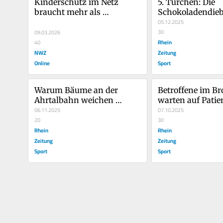
Kinderschutz im Netz 
5. Türchen: Die 
braucht mehr als 
Schokoladendie
Schlagzeilen
05.12.2025
30
09.03.2026
Rhein
40
NWZ
Zeitung
Online
Sport
Warum Bäume an der 
Betroffene im Bro
Ahrtalbahn weichen 
warten auf Pati
mussten 
06.11.2025
07.10.2025
20
30
Rhein
Rhein
Zeitung
Zeitung
Sport
Sport