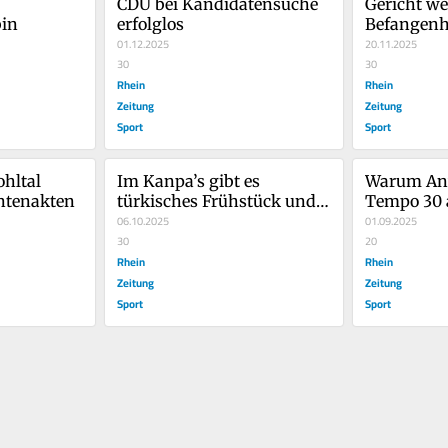
CDU bei Kandidatensuche 
Gericht wei
bin
erfolglos
Befangenhe
01.12.2025
zurück
20.11.2025
30
30
Rhein
Rhein
Zeitung
Zeitung
Sport
Sport
hltal 
Im Kanpa’s gibt es 
Warum An
entenakten
türkisches Frühstück und 
Tempo 30 a
vieles mehr
06.10.2025
01.09.2025
30
20
Rhein
Rhein
Zeitung
Zeitung
Sport
Sport