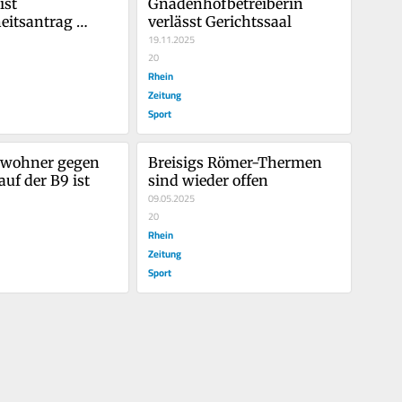
st 
Gnadenhofbetreiberin 
itsantrag 
verlässt Gerichtssaal
19.11.2025
20
Rhein
Zeitung
Sport
wohner gegen 
Breisigs Römer-Thermen 
uf der B9 ist
sind wieder offen
09.05.2025
20
Rhein
Zeitung
Sport