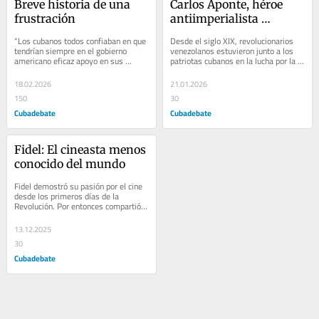
Breve historia de una 
Carlos Aponte, héroe 
frustración
antiimperialista 
venezolano
“Los cubanos todos confiaban en que 
Desde el siglo XIX, revolucionarios 
tendrían siempre en el gobierno 
venezolanos estuvieron junto a los 
americano eficaz apoyo en sus 
patriotas cubanos en la lucha por la 
sueños de libertad…”. Así expresaba 
independencia de la Isla. En el siglo 
el...
XX...
18.02.2026
21.01.2026
150
30
Cubadebate
Cubadebate
Fidel: El cineasta menos 
conocido del mundo
Fidel demostró su pasión por el cine 
desde los primeros días de la 
Revolución. Por entonces compartió 
en La Habana con el actor australiano 
Errol...
13.12.2025
30
Cubadebate