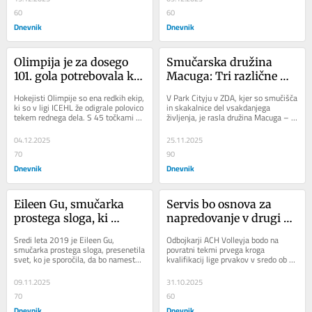
60
60
Dnevnik
Dnevnik
Olimpija je za dosego 
Smučarska družina 
101. gola potrebovala kar 
Macuga: Tri različne 
87 minut
discipline, ena 
Hokejisti Olimpije so ena redkih ekip, 
V Park Cityju v ZDA, kjer so smučišča 
olimpijska zgodba
ki so v ligi ICEHL že odigrale polovico 
in skakalnice del vsakdanjega 
tekem rednega dela. S 45 točkami so 
življenja, je rasla družina Macuga – 
trenutno na tretjem mestu, pred...
sestre Samantha, Lauren in Alli ter...
04.12.2025
25.11.2025
70
90
Dnevnik
Dnevnik
Eileen Gu, smučarka 
Servis bo osnova za 
prostega sloga, ki 
napredovanje v drugi 
premika meje
krog kvalifikacij za ligo 
Sredi leta 2019 je Eileen Gu, 
Odbojkarji ACH Volleyja bodo na 
prvakov
smučarka prostega sloga, presenetila 
povratni tekmi prvega kroga 
svet, ko je sporočila, da bo namesto 
kvalifikacij lige prvakov v sredo ob 
za ZDA tekmovala za Kitajsko, 
18. uri v dvorani Tivoli gostili 
domovino svoje...
nizozemski Orion...
09.11.2025
31.10.2025
70
60
Dnevnik
Dnevnik