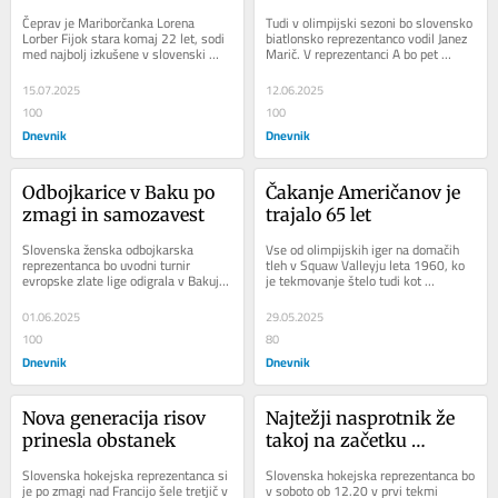
reprezentantka v 
Čeprav je Mariborčanka Lorena 
Tudi v olimpijski sezoni bo slovensko 
odbojki: Zgraditi želimo 
Lorber Fijok stara komaj 22 let, sodi 
biatlonsko reprezentanco vodil Janez 
med najbolj izkušene v slovenski 
Marič. V reprezentanci A bo pet 
svojo zgodbo
ženski odbojkarski reprezentanci. 
biatloncev, Jakov Fak, Miha Dovžan, 
Že...
Toni...
15.07.2025
12.06.2025
100
100
Dnevnik
Dnevnik
Odbojkarice v Baku po 
Čakanje Američanov je 
zmagi in samozavest
trajalo 65 let
Slovenska ženska odbojkarska 
Vse od olimpijskih iger na domačih 
reprezentanca bo uvodni turnir 
tleh v Squaw Valleyju leta 1960, ko 
evropske zlate lige odigrala v Bakuju. 
je tekmovanje štelo tudi kot 
V soboto ob 16. uri se bo pomerila z 
svetovno prvenstvo, so ameriški 
Madžarsko, v...
hokejisti...
01.06.2025
29.05.2025
100
80
Dnevnik
Dnevnik
Nova generacija risov 
Najtežji nasprotnik že 
prinesla obstanek
takoj na začetku 
prvenstva
Slovenska hokejska reprezentanca si 
Slovenska hokejska reprezentanca bo 
je po zmagi nad Francijo šele tretjič v 
v soboto ob 12.20 v prvi tekmi 