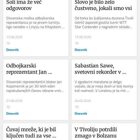
Soli ima že več 
Slovo je bilo zelo 
odgovorov
čustveno, jokali smo vsi
Slovenska moška odbojkarska 
Od torka bo ljubljanska dvorana Tivoli 
reprezentanca je na prvem turnirju 
četrtič zapored gostila turnir WTT 
lige narodov v Linyiju na Kitajskem 
Star Contender z nagradnim skladom 
dosegla tri zmage, v zadnjem 
okoli 260.000 evrov.
obračunu pa jo je...
15.06.2026
15.06.2026
70
70
Dnevnik
Dnevnik
Odbojkarski 
Sabastian Sawe, 
reprezentant Jan 
svetovni rekorder v 
Kozamernik: na 
maratonu: Na novo je 
Slovenski reprezentančni bloker Jan 
V zgodovini maratona je dolgo 
Japonskem sem dobil 
premaknil človeške 
Kozamernik je pri 30 letih eden 
veljalo, da je meja dveh ur bolj teorija 
najizkušenejših članov izbrane vrste. 
kot realnost. V Londonu je ta mit 
drugačen pogled
zmogljivosti
Po prvi sezoni pri japonskem klubu 
razpadel v realnem času. Kenijec 
Tokio...
Sabastian...
01.06.2026
04.05.2026
70
70
Dnevnik
Dnevnik
Čuvaj mreže, ki je bil 
V Tivoliju potrdili 
ključen tudi za vse 
zmago v Bolzanu