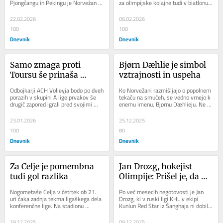
Pjongčangu in Pekingu je Norvežan 
za olimpijske kolajne tudi v biatlonu, 
Johannes Hoesflot Klæbo spisal 
kjer v slovenskem taboru vlada...
novo...
22.02.2026
06.02.2026
100
100
Dnevnik
Dnevnik
Samo zmaga proti 
Bjørn Dæhlie je simbol 
Toursu še prinaša 
vztrajnosti in uspeha
upanje na napredovanje
Odbojkarji ACH Volleyja bodo po dveh 
Ko Norvežani razmišljajo o popolnem 
porazih v skupini A lige prvakov še 
tekaču na smučeh, se vedno vrnejo k 
drugič zapored igrali pred svojimi 
enemu imenu, Bjørnu Dæhlieju. Ne le 
navijači. V dvorano Tivoli v četrtek...
zaradi osmih zlatih olimpijskih...
23.01.2026
25.12.2025
100
80
Dnevnik
Dnevnik
Za Celje je pomembna 
Jan Drozg, hokejist 
tudi gol razlika
Olimpije: Prišel je, da 
igra in zmaguje
Nogometaše Celja v četrtek ob 21. 
Po več mesecih negotovosti je Jan 
uri čaka zadnja tekma ligaškega dela 
Drozg, ki v ruski ligi KHL v ekipi 
konferenčne lige. Na stadionu 
Kunlun Red Star iz Šanghaja ni dobil 
Z'dežele bo gostoval irski 
priložnosti, rešil vprašanje, kje bo...
Shelbourne, v...
19.12.2025
09.12.2025