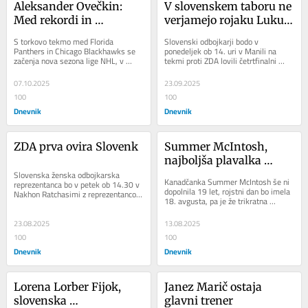
Aleksander Ovečkin: 
V slovenskem taboru ne 
Med rekordi in 
verjamejo rojaku Luku 
polemikami
Slabetu
S torkovo tekmo med Florida 
Slovenski odbojkarji bodo v 
Panthers in Chicago Blackhawks se 
ponedeljek ob 14. uri v Manili na 
začenja nova sezona lige NHL, v 
tekmi proti ZDA lovili četrtfinalni 
kateri bo še zadnjič igral slovenski 
nastop na svetovnem prvenstvu.
zvezdnik Anže...
07.10.2025
23.09.2025
100
100
Dnevnik
Dnevnik
ZDA prva ovira Slovenk
Summer McIntosh, 
najboljša plavalka 
Slovenska ženska odbojkarska 
svetovnega prvenstva, 
Kanadčanka Summer McIntosh še ni 
reprezentanca bo v petek ob 14.30 v 
najbolj pogreša mački
dopolnila 19 let, rojstni dan bo imela 
Nakhon Ratchasimi z reprezentanco 
18. avgusta, pa je že trikratna 
ZDA odigrala prvo tekmo na 
olimpijska in osemkratna svetovna...
svetovnih prvenstvih. V...
23.08.2025
13.08.2025
100
100
Dnevnik
Dnevnik
Lorena Lorber Fijok, 
Janez Marič ostaja 
slovenska 
glavni trener