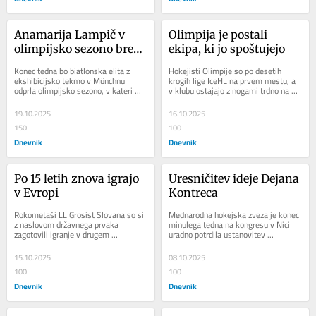
Anamarija Lampič v 
Olimpija je postali 
olimpijsko sezono brez 
ekipa, ki jo spoštujejo
modrostnega zoba
Konec tedna bo biatlonska elita z 
Hokejisti Olimpije so po desetih 
ekshibicijsko tekmo v Münchnu 
krogih lige IceHL na prvem mestu, a 
odprla olimpijsko sezono, v kateri 
v klubu ostajajo z nogami trdno na 
bodo vse misli usmerjene proti 
tleh. Direktor Anže Ulčar poudarja, da 
olimpijski...
napad...
19.10.2025
16.10.2025
150
100
Dnevnik
Dnevnik
Po 15 letih znova igrajo 
Uresničitev ideje Dejana 
v Evropi
Kontreca
Rokometaši LL Grosist Slovana so si 
Mednarodna hokejska zveza je konec 
z naslovom državnega prvaka 
minulega tedna na kongresu v Nici 
zagotovili igranje v drugem 
uradno potrdila ustanovitev 
najmočnejšem evropskem klubskem 
evropskega pokala narodov, novega 
tekmovanju. V prvem...
tekmovanja, ki bo...
15.10.2025
08.10.2025
100
100
Dnevnik
Dnevnik