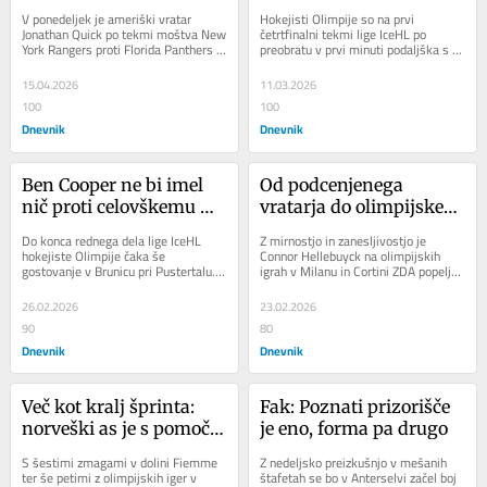
uspehe Kopitarja
V ponedeljek je ameriški vratar 
Hokejisti Olimpije so na prvi 
Jonathan Quick po tekmi moštva New 
četrtfinalni tekmi lige IceHL po 
York Rangers proti Florida Panthers 
preobratu v prvi minuti podaljška s 
tudi uradno sklenil igralsko pot v ligi 
3:2 (0:0, 1:2, 1:0; 1:0) premagali 
NHL....
Bolzano. Druga...
15.04.2026
11.03.2026
100
100
Dnevnik
Dnevnik
Ben Cooper ne bi imel 
Od podcenjenega 
nič proti celovškemu 
vratarja do olimpijskega 
KAC
junaka
Do konca rednega dela lige IceHL 
Z mirnostjo in zanesljivostjo je 
hokejiste Olimpije čaka še 
Connor Hellebuyck na olimpijskih 
gostovanje v Brunicu pri Pustertalu. 
igrah v Milanu in Cortini ZDA popeljal 
Tekma bo odločala o petem ali 
do prvega zlata v hokeju na ledu po 
šestem mestu. Po...
letu...
26.02.2026
23.02.2026
90
80
Dnevnik
Dnevnik
Več kot kralj šprinta: 
Fak: Poznati prizorišče 
norveški as je s pomočjo 
je eno, forma pa drugo
dedka postal največji 
S šestimi zmagami v dolini Fiemme 
Z nedeljsko preizkušnjo v mešanih 
vseh časov
ter še petimi z olimpijskih iger v 
štafetah se bo v Anterselvi začel boj 