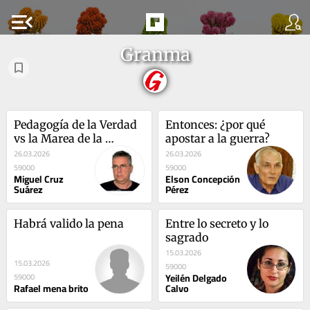
menu_open
Granma
Pedagogía de la Verdad 
Entonces: ¿por qué 
vs la Marea de la 
apostar a la guerra?
Desinformación
26.03.2026
26.03.2026
59000
59000
Miguel Cruz
Elson Concepción
Suárez
Pérez
Habrá valido la pena
Entre lo secreto y lo 
sagrado
15.03.2026
15.03.2026
59000
Yeilén Delgado
59000
Rafael mena brito
Calvo