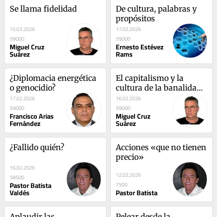
Se llama fidelidad
De cultura, palabras y 
propósitos
15.03.2026
17.02.2026
59000
59000
Miguel Cruz
Ernesto Estévez
Suárez
Rams
¿Diplomacia energética 
El capitalismo y la 
o genocidio?
cultura de la banalidad: 
un análisis crítico
17.02.2026
16.02.2026
59000
59000
Francisco Arias
Miguel Cruz
Fernández
Suárez
¿Fallido quién?
Acciones «que no tienen 
precio»
16.02.2026
12.02.2026
58500
Pastor Batista
7500
Valdés
Pastor Batista
Aplaudir las 
Pelear desde la 