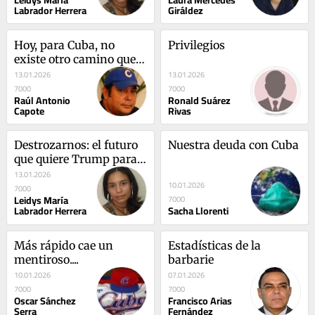
Labrador Herrera
Giráldez
Hoy, para Cuba, no 
Privilegios
existe otro camino que 
el de siempre
13.01.2026
13.01.2026
7000
7000
Raúl Antonio
Ronald Suárez
Capote
Rivas
Destrozarnos: el futuro 
Nuestra deuda con Cuba
que quiere Trump para 
la Isla
13.01.2026
10.01.2026
7000
Leidys María
7000
Labrador Herrera
Sacha Llorenti
Más rápido cae un 
Estadísticas de la 
mentiroso....
barbarie
10.01.2026
07.01.2026
7000
7000
Oscar Sánchez
Francisco Arias
Serra
Fernández