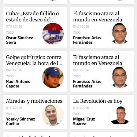
Cuba: ¿Estado fallido o 
El fascismo ataca al 
estado de deseo del 
mundo en Venezuela
imperio?
07.01.2026
04.01.2026
7000
7000
Oscar Sánchez
Francisco Arias
Serra
Fernández
Golpe quirúrgico contra 
El fascismo ataca al 
Venezuela: la hora de los 
mundo en Venezuela
hornos
04.01.2026
04.01.2026
7000
7000
Raúl Antonio
Francisco Arias
Capote
Fernández
Miradas y motivaciones
La Revolución es hoy
01.01.2026
01.01.2026
7000
7000
Yoerky Sánchez
Miguel Cruz
Cuéllar
Suárez