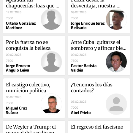
chapucerías: loas que 
desventaja, nuestra 
destruyen el futuro
forja histórica
12.02.2026
09.02.2026
7500
7500
Ortelio González
Jorge Enrique Jerez
Martínez
Belisario
Por la fuerza no se 
Ante Cuba: quitarse el 
conquista la belleza
sombrero y afincar bien 
las botas
09.02.2026
09.02.2026
7500
7500
Jorge Ernesto
Pastor Batista
Angulo Leiva
Valdés
El castigo colectivo, 
¿Tenemos los días 
munición política
contados?
05.02.2026
05.02.2026
7500
Miguel Cruz
7000
Suárez
Abel Prieto
De Weyler a Trump: el 
El regreso del fascismo
manual del asedio en 