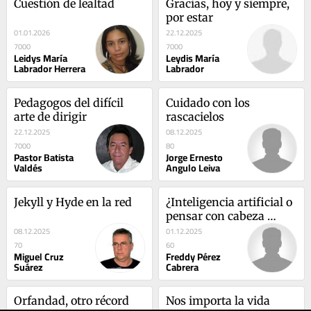
Cuestión de lealtad
Gracias, hoy y siempre, 
por estar
01.01.2026
22.12.2025
7000
7000
Leidys María
Leydis María
Labrador Herrera
Labrador
Pedagogos del difícil 
Cuidado con los 
arte de dirigir
rascacielos
22.12.2025
08.12.2025
7000
80
Pastor Batista
Jorge Ernesto
Valdés
Angulo Leiva
Jekyll y Hyde en la red
¿Inteligencia artificial o 
pensar con cabeza 
propia?
08.12.2025
01.12.2025
70
60
Miguel Cruz
Freddy Pérez
Suárez
Cabrera
Orfandad, otro récord 
Nos importa la vida