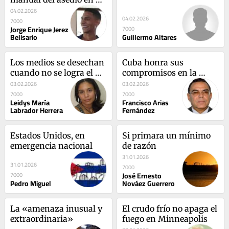
Instrument Serif
04.02.2026
04.02.2026
7000
Jorge Enrique Jerez
7000
Belisario
Guillermo Altares
Los medios se desechan 
Cuba honra sus 
cuando no se logra el 
compromisos en la 
fin
lucha contra el 
03.02.2026
03.02.2026
narcotráfico
7000
7000
Leidys María
Francisco Arias
Labrador Herrera
Fernández
Estados Unidos, en 
Si primara un mínimo 
emergencia nacional
de razón
31.01.2026
31.01.2026
7000
José Ernesto
7000
Pedro Miguel
Nováez Guerrero
La «amenaza inusual y 
El crudo frío no apaga el 
extraordinaria»
fuego en Minneapolis