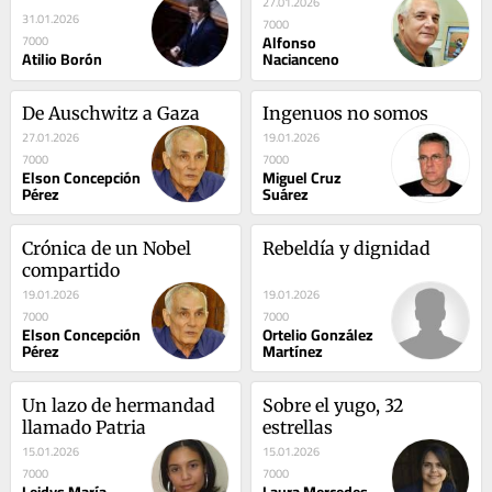
27.01.2026
31.01.2026
7000
Alfonso
7000
Atilio Borón
Nacianceno
De Auschwitz a Gaza
Ingenuos no somos
27.01.2026
19.01.2026
7000
7000
Elson Concepción
Miguel Cruz
Pérez
Suárez
Crónica de un Nobel 
Rebeldía y dignidad
compartido
19.01.2026
19.01.2026
7000
7000
Elson Concepción
Ortelio González
Pérez
Martínez
Un lazo de hermandad 
Sobre el yugo, 32 
llamado Patria
estrellas
15.01.2026
15.01.2026
7000
7000
Leidys María
Laura Mercedes