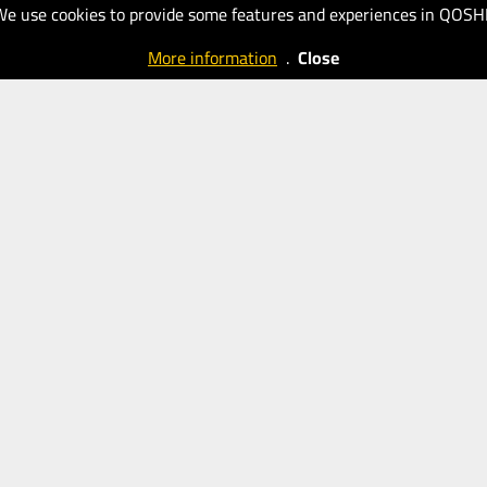
We use cookies to provide some features and experiences in QOSH
40
21.01.2026
Daily Urdu
50
More information
.
Close
(Blogs)
Daily Urdu