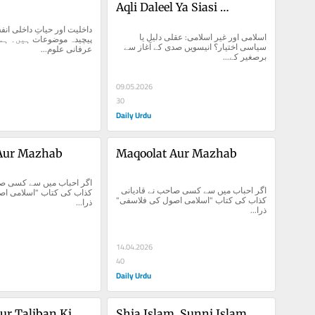
Aqli Daleel Ya Siasi 
Ikhtiyar?
اسلامی اور غیر اسلامی: عقلی دلیل یا 
سیاسی اختیار؟ انیسویں صدی کے آغاز سے 
عرفانی علوم...
برصغیر کے...
09.05.2026
30
Daily Urdu
Aur Mazhab
Maqoolat Aur Mazhab
اگر احباب میں سے کسی صاحب نے قادیانی 
کذاب کی کتاب "اسلامی اصول کی فلاسفی" 
ذرا...
ذرا...
14.04.2026
40
Daily Urdu
ur Taliban Ki 
Shia Islam, Sunni Islam 