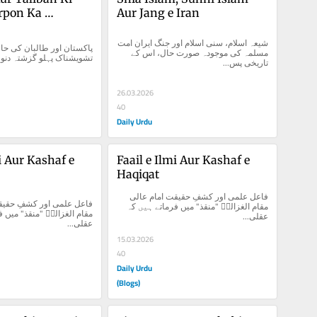
rpon Ka 
Aur Jang e Iran
 Naak Pehlu
شیعہ اسلام، سنی اسلام اور جنگ ایران امت 
مسلمہ کی موجودہ صورت حال، اس کے 
تشویشناک پہلو گزشتہ دنوں 
تاریخی پس...
26.03.2026
40
Daily Urdu
i Aur Kashaf e 
Faail e Ilmi Aur Kashaf e 
Haqiqat
فاعل علمی اور کشفِ حقیقت امام عالی 
مقام الغزالیؒ "منقذ" میں فرماتے ہیں کہ 
عقلی...
عقلی...
15.03.2026
40
Daily Urdu
(Blogs)