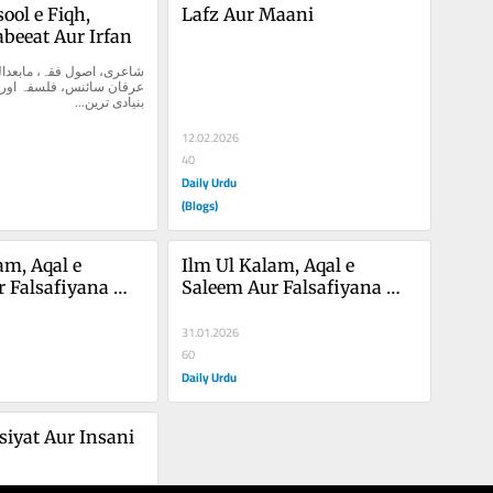
ool e Fiqh, 
Lafz Aur Maani
beeat Aur Irfan
بنیادی ترین...
12.02.2026
40
Daily Urdu
(Blogs)
m, Aqal e 
Ilm Ul Kalam, Aqal e 
 Falsafiyana 
Saleem Aur Falsafiyana 
Aqal
31.01.2026
60
Daily Urdu
siyat Aur Insani 