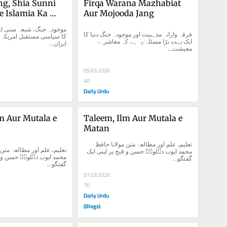
g, Shia Sunni 
Firqa Warana Mazhabiat 
e Islamia Ka 
Aur Mojooda Jang
aqbil
فرقہ وارانہ مذہبیت اور موجودہ جنگ دنیا کا 
ایک بہت بڑا مسئلہ یہ ہے کہ معاشرہ، 
ایران...
معیشت...
05.03.2026
40
Daily Urdu
m Aur Mutala e 
Taleem, Ilm Aur Mutala e 
Matan
تعلیم، علم اور مطالعۂ متن مولانا حافظ 
محمد ایوب دہلویؒ حسن و قبح پر اپنی ایک 
گفتگو...
گفتگو...
01.03.2026
70
Daily Urdu
(Blogs)