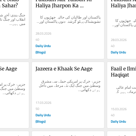
 Sahar?
Haliya Jharpon Ka 
Haliya Jha
Tashweesh Naak Pehlu
Tashweesh
پاکستان اور طالبان کی حالیہ جھڑپوں کا 
پاکستان اور طالبان کی حالیہ جھڑپوں کا 
تشویشناک پہلو گزشتہ دنوں پاکستان اور...
میں ہیں...
پاکستان اور...
28.03.2026
40
28.03.2026
Daily Urdu
40
(Blogs)
Daily Urdu
Se Aage
Jazeera e Khaak Se Aage
Faail e Ilm
Haqiqat
جزیرۂ خرک پر امریکی حملے سے مشرق 
وسطیٰ میں جنگ ایک نئے مرحلے میں داخل 
فاعل علمی اور کشفِ حقیقت امام عالی 
ہوتی دکھائی...
مقام الغزالیؒ "منقذ" میں فرماتے ہیں کہ 
ہوتی دکھائی...
17.03.2026
50
15.03.2026
Daily Urdu
40
(Blogs)
Daily Urdu