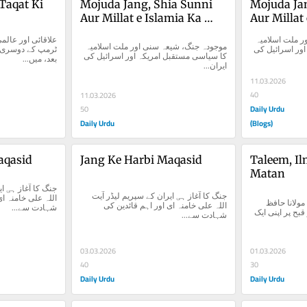
Taqat Ki 
Mojuda Jang, Shia Sunni 
Mojuda Jan
Aur Millat e Islamia Ka 
Aur Millat 
Siasi Mustaqbil
Siasi Must
موجودہ جنگ، شیعہ سنی اور ملت اسلامیہ 
موجودہ جنگ، شیعہ سنی اور ملت اسلامیہ 
کا سیاسی مستقبل امریکہ اور اسرائیل کی 
کا سیاسی مستقبل امریکہ اور اسرائیل کی 
بعد، میں...
ایران...
11.03.2026
40
11.03.2026
Daily Urdu
50
Daily Urdu
(Blogs)
aqasid
Jang Ke Harbi Maqasid
Taleem, Il
Matan
جنگ کا آغاز ہی ایران کے سپریم لیڈر آیت 
تعلیم، علم اور مطالعۂ متن مولانا حافظ 
اللہ علی خامنہ ای اور اہم قائدین کی 
شہادت سے...
محمد ایوب دہلویؒ حسن و قبح پر اپنی ایک 
شہادت سے...
03.03.2026
01.03.2026
40
30
Daily Urdu
Daily Urdu