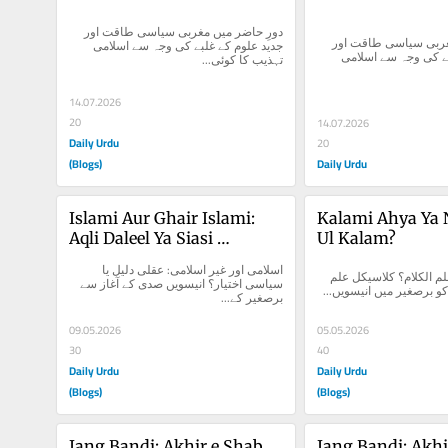
دورِ حاضر میں مغربی سیاسی طاقت اور 
دورِ حاضر میں مغربی سیاسی طاقت اور 
جدید علوم کے غلبے کی وجہ سے اسلامی 
جدید علوم کے غلبے کی وجہ سے اسلامی 
تہذیب کا کوئی...
14.07.2026
20
14.07.2026
Daily Urdu
20
(Blogs)
Daily Urdu
Islami Aur Ghair Islami: 
Kalami Ahya Ya N
Aqli Daleel Ya Siasi 
Ul Kalam?
Ikhtiyar?
اسلامی اور غیر اسلامی: عقلی دلیل یا 
کلامی احیا یا نیا علم الکلام؟ کلاسیکل علم 
سیاسی اختیار؟ انیسویں صدی کے آغاز سے 
کو برصغیر میں انیسویں...
برصغیر کے...
09.05.2026
05.05.2026
30
40
Daily Urdu
Daily Urdu
(Blogs)
(Blogs)
Jang Bandi: Akhir e Shab 
Jang Bandi: Akhi