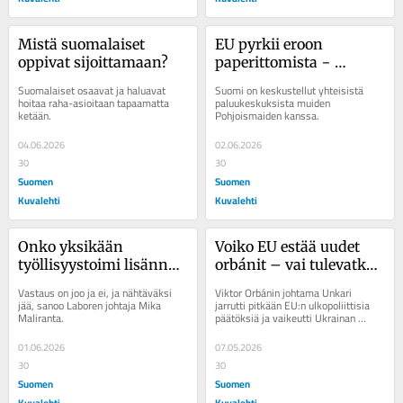
Mistä suomalaiset 
EU pyrkii eroon 
oppivat sijoittamaan?
paperittomista − 
Pohjoismaat 
Suomalaiset osaavat ja haluavat 
Suomi on keskustellut yhteisistä 
keskustelleet yhteisistä 
hoitaa raha-asioitaan tapaamatta 
paluukeskuksista muiden 
ketään.
Pohjoismaiden kanssa.
paluukeskuksista
04.06.2026
02.06.2026
30
30
Suomen
Suomen
Kuvalehti
Kuvalehti
Onko yksikään 
Voiko EU estää uudet 
työllisyystoimi lisännyt 
orbánit – vai tulevatko 
työllisyyttä?
seuraavat jo Slovakiasta 
Vastaus on joo ja ei, ja nähtäväksi 
Viktor Orbánin johtama Unkari 
ja Bulgaria?
jää, sanoo Laboren johtaja Mika 
jarrutti pitkään EU:n ulkopoliittisia 
Maliranta.
päätöksiä ja vaikeutti Ukrainan 
tukemista. Onko EU:lla nyt 
tilaisuus...
01.06.2026
07.05.2026
30
30
Suomen
Suomen
Kuvalehti
Kuvalehti