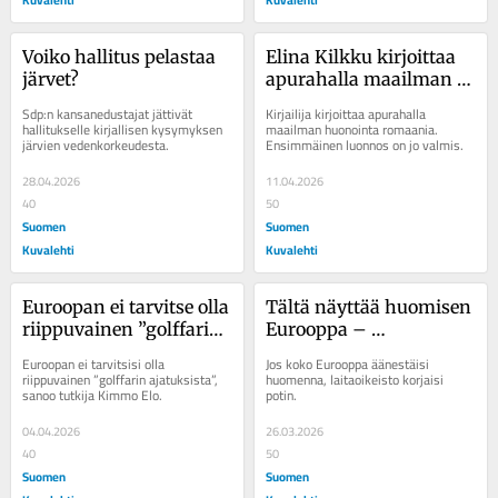
Voiko hallitus pelastaa 
Elina Kilkku kirjoittaa 
järvet?
apurahalla maailman 
huonointa romaania – 
Sdp:n kansanedustajat jättivät 
Kirjailija kirjoittaa apurahalla 
”On poskettoman 
hallitukselle kirjallisen kysymyksen 
maailman huonointa romaania. 
järvien vedenkorkeudesta.
Ensimmäinen luonnos on jo valmis.
hauskaa, että tehdään 
väärin”
28.04.2026
11.04.2026
40
50
Suomen
Suomen
Kuvalehti
Kuvalehti
Euroopan ei tarvitse olla 
Tältä näyttää huomisen 
riippuvainen ”golffarin 
Eurooppa – 
ajatuksista” – tutkija 
laitaoikeiston menestys 
Euroopan ei tarvitsisi olla 
Jos koko Eurooppa äänestäisi 
ehdottaa yhteistä 
piirtää poliittisen 
riippuvainen ”golffarin ajatuksista”, 
huomenna, laitaoikeisto korjaisi 
sanoo tutkija Kimmo Elo.
potin.
armeijaa
kartan uusiksi
04.04.2026
26.03.2026
40
50
Suomen
Suomen