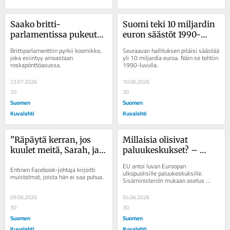
Saako britti­
Suomi teki 10 miljardin 
parlamentissa pukeutua 
euron säästöt 1990-
roskapönttöön?
luvulla − näin siinä 
Brittiparlamenttiin pyrkii koomikko, 
Seuraavan hallituksen pitäisi säästää 
onnistuttiin
joka esiintyy ainoastaan 
yli 10 miljardia euroa. Näin se tehtiin 
roskapönttöasussa.
1990-luvulla.
23.07.2026
10.06.2026
20
30
Suomen
Suomen
Kuvalehti
Kuvalehti
”Räpäytä kerran, jos 
Millaisia olisivat 
kuulet meitä, Sarah, ja 
paluukeskukset? – 
kahdesti, jos 
Italian Albania-malli 
EU antoi luvan Euroopan 
Entinen Facebook-johtaja kirjoitti 
Zuckerberg on kusipää” 
olisi yksi vaihtoehto
ulkopuolisille paluukeskuksille. 
muistelmat, joista hän ei saa puhua.
Sisäministeriön mukaan asetus 
– Meta vaiensi entisen 
tehostaa palautuspolitiikkaa.
työntekijänsä
09.06.2026
04.06.2026
30
30
Suomen
Suomen
Kuvalehti
Kuvalehti