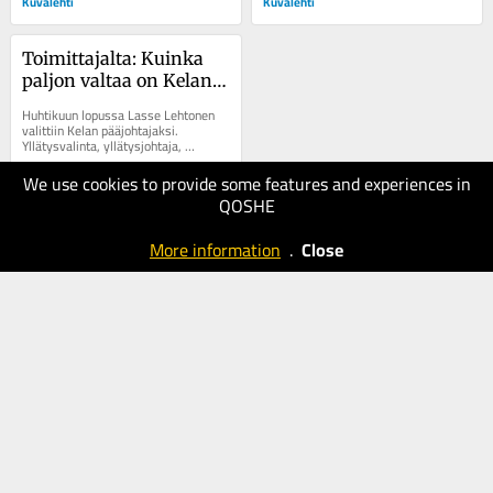
Kuvalehti
Kuvalehti
Toimittajalta: Kuinka 
paljon valtaa on Kelan 
pääjohtajalla?
Huhtikuun lopussa Lasse Lehtonen 
valittiin Kelan pääjohtajaksi. 
Yllätysvalinta, yllätysjohtaja, 
toimittajat kirjoittivat. Alusta asti oli 
uskottu,...
We use cookies to provide some features and experiences in
11.10.2025
QOSHE
40
Suomen
More information
.
Close
Kuvalehti