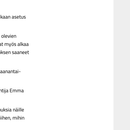
ukaan asetus
 olevien
vat myös alkaa
töksen saaneet
maanantai-
untija Emma
uksia näille
iihen, mihin