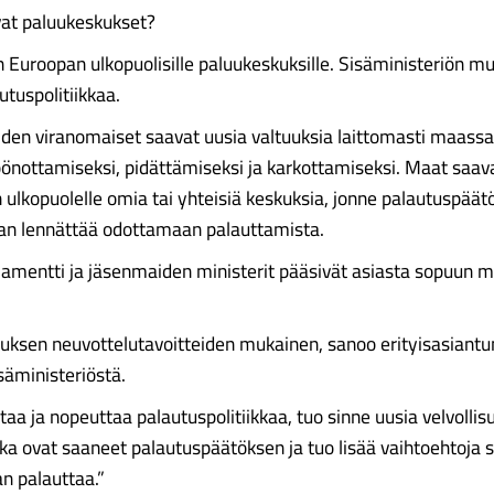
ivat paluukeskukset?
n Euroopan ulkopuolisille paluukeskuksille. Sisäministeriön m
utuspolitiikkaa.
en viranomaiset saavat uusia valtuuksia laittomasti maassa
öönottamiseksi, pidättämiseksi ja karkottamiseksi. Maat saa
 ulkopuolelle omia tai yhteisiä keskuksia, jonne palautuspää
an lennättää odottamaan palauttamista.
amentti ja jäsenmaiden ministerit pääsivät asiasta sopuun 
ituksen neuvottelutavoitteiden mukainen, sanoo erityisasiant
äministeriöstä.
aa ja nopeuttaa palautuspolitiikkaa, tuo sinne uusia velvollisu
otka ovat saaneet palautuspäätöksen ja tuo lisää vaihtoehtoja s
an palauttaa.”