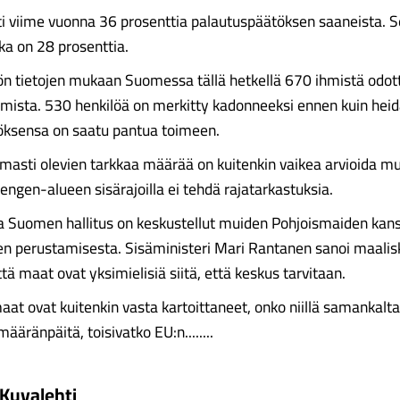
i viime vuonna 36 prosenttia palautuspäätöksen saaneista. Se
ka on 28 prosenttia.
ön tietojen mukaan Suomessa tällä hetkellä 670 ihmistä odot
ista. 530 henkilöä on merkitty kadonneeksi ennen kuin hei
öksensa on saatu pantua toimeen.
masti olevien tarkkaa määrää on kuitenkin vaikea arvioida 
hengen-alueen sisärajoilla ei tehdä rajatarkastuksia.
a Suomen hallitus on keskustellut muiden Pohjoismaiden kan
n perustamisesta. Sisäministeri Mari Rantanen sanoi maali
että maat ovat yksimielisiä siitä, että keskus tarvitaan.
aat ovat kuitenkin vasta kartoittaneet, onko niillä samankalta
määränpäitä, toisivatko EU:n........
Kuvalehti