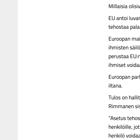
Millaisia olis
EU antoi luva
tehostaa pala
Euroopan maid
ihmisten säil
perustaa EU:n
ihmiset voida
Euroopan parl
iltana.
Tulos on hall
Rimmanen sis
”Asetus tehost
henkilöille, j
henkilö voida