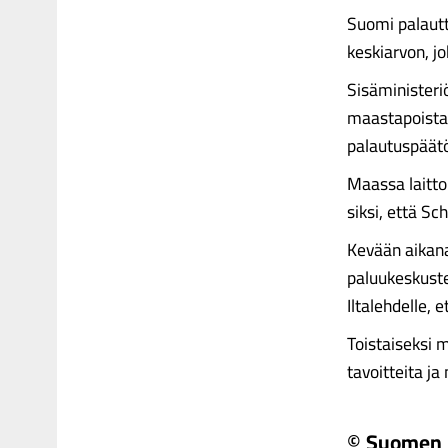
Suomi palautt
keskiarvon, jo
Sisäministeri
maastapoistam
palautuspäät
Maassa laitto
siksi, että Sc
Kevään aikan
paluukeskuste
Iltalehdelle, 
Toistaiseksi m
tavoitteita ja 
© Suomen 