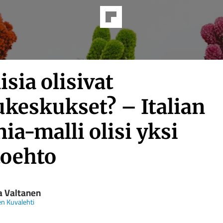
isia olisivat
ukeskukset? – Italian
ia-malli olisi yksi
toehto
a Valtanen
n Kuvalehti