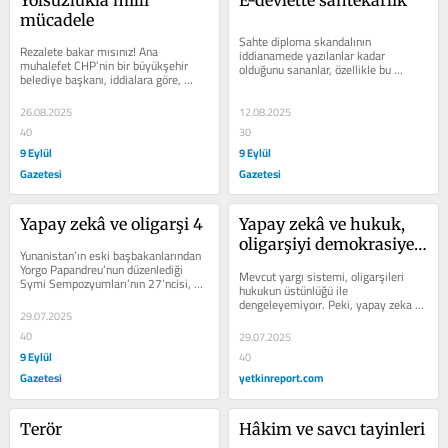
mücadele
Sahte diploma skandalının 
Rezalete bakar mısınız! Ana 
iddianamede yazılanlar kadar 
muhalefet CHP’nin bir büyükşehir 
olduğunu sananlar, özellikle bu 
belediye başkanı, iddialara göre, 
soruşturmayı yürütenler, ciddi 
hakkındaki ciddi yolsuzluk 
şekilde...
soruşturmaları...
26.08.2025
12.08.2025
40
30
9 Eylül
9 Eylül
Gazetesi
Gazetesi
Yapay zekâ ve oligarşi 4
Yapay zekâ ve hukuk, 
oligarşiyi demokrasiye 
Yunanistan’ın eski başbakanlarından 
geri döndürebilir mi?
Yorgo Papandreu’nun düzenlediği 
Mevcut yargı sistemi, oligarşileri 
Symi Sempozyumları’nın 27’ncisi, 
hukukun üstünlüğü ile 
13-17 Temmuz 2025’te,...
dengeleyemiyoır. Peki, yapay zeka 
29.07.2025
demokrasilere dönüş ümidi olabilir 
mi? (Grafik:...
40
29.07.2025
9 Eylül
40
Gazetesi
yetkinreport.com
Terör
Hâkim ve savcı tayinleri