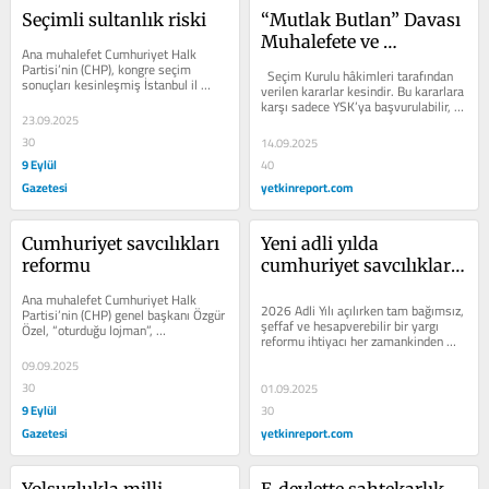
Seçimli sultanlık riski
“Mutlak Butlan” Davası 
Muhalefete ve 
Ana muhalefet Cumhuriyet Halk 
Demokrasiye Yargı 
Partisi’nin (CHP), kongre seçim 
  Seçim Kurulu hâkimleri tarafından 
sonuçları kesinleşmiş İstanbul il 
Darbesi mi?
verilen kararlar kesindir. Bu kararlara 
örgütünün başkanlığına, bu konuda...
karşı sadece YSK’ya başvurulabilir, 
23.09.2025
adli veya idarî yargıya...
30
14.09.2025
9 Eylül
40
Gazetesi
yetkinreport.com
Cumhuriyet savcılıkları 
Yeni adli yılda 
reformu
cumhuriyet savcılıkları 
ıslah edilir mi, kim ve 
Ana muhalefet Cumhuriyet Halk 
nasıl?
2026 Adli Yılı açılırken tam bağımsız, 
Partisi’nin (CHP) genel başkanı Özgür 
şeffaf ve hesapverebilir bir yargı 
Özel, “oturduğu lojman”, 
reformu ihtiyacı her zamankinden 
“Cumhurbaşkanı Recep Tayyip 
elzem. İşte bunun için 8...
Erdoğan’a...
09.09.2025
30
01.09.2025
9 Eylül
30
Gazetesi
yetkinreport.com
Yolsuzlukla milli 
E-devlette sahtekarlık