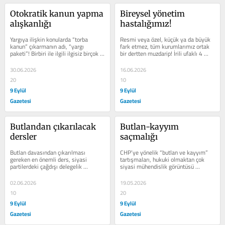
Otokratik kanun yapma 
Bireysel yönetim 
alışkanlığı
hastalığımız!
Yargıya ilişkin konularda “torba 
Resmi veya özel, küçük ya da büyük 
kanun” çıkarmanın adı, “yargı 
fark etmez, tüm kurumlarımız ortak 
paketi”! Birbiri ile ilgili ilgisiz birçok 
bir dertten muzdarip! İrili ufaklı 4 
konuyu içeren...
milyon civarında işletmemiz,...
30.06.2026
16.06.2026
20
10
9 Eylül
9 Eylül
Gazetesi
Gazetesi
Butlandan çıkarılacak 
Butlan-kayyım 
dersler
saçmalığı
Butlan davasından çıkarılması 
CHP’ye yönelik “butlan ve kayyım” 
gereken en önemli ders, siyasi 
tartışmaları, hukuki olmaktan çok 
partilerdeki çağdışı delegelik 
siyasi mühendislik görüntüsü 
sisteminin suistimale açık olduğu ve 
vermeye başladı. Mahkeme davayı...
yaygın...
02.06.2026
19.05.2026
10
20
9 Eylül
9 Eylül
Gazetesi
Gazetesi