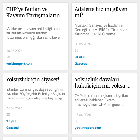
CHP’ye Butlan ve 
Adalette hız mı güven 
Kayyım Tartışmalarının 
mi?
Dayanılmaz Saçmalığı
Müstakil Sanayici ve İşadamları 
Mahkemesi davayı reddettiği halde 
Derneği’nin (MÜSİAD) “Ticaret ve 
bir butlan-kayyum teranesi 
Yatırımda Hukuki Güvence 
tutturmuş olan çığırtkanlar, ülkeye 
Zirvesi”nde konuşan (27 Nisan 2026) 
vereceği devasa zarar umurlarında 
Adalet...
05.05.2026
olmadan,...
30
14.05.2026
9 Eylül
50
yetkinreport.com
Gazetesi
Yolsuzluk için siyaset!
Yolsuzluk davaları 
hukuk için mi, yoksa 
İstanbul Cumhuriyet Başsavcılığı’nın 
muhalefeti sindirmek 
İstanbul Büyükşehir Belediye Başkanı 
CHP’nin cumhurbaşkanı adayı ilan 
Ekrem İmamoğlu aleyhine başlattığı, 
için mi?
edileceği beklenen Ekrem 
diğer illerdeki...
İmamoğlu’nun, CHP’nin genel 
21.04.2026
başkanlığına Özgür Özel’in 
seçilmesinden...
20
15.04.2026
9 Eylül
30
Gazetesi
yetkinreport.com