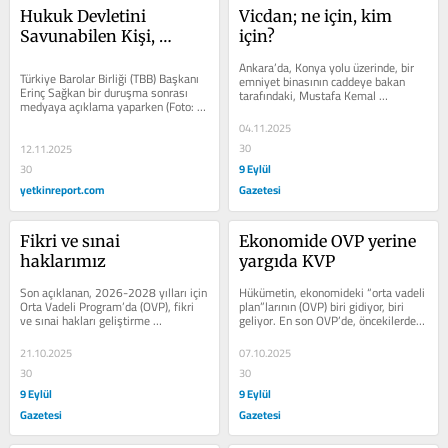
Hukuk Devletini 
Vicdan; ne için, kim 
Savunabilen Kişi, 
için?
Kurum, Baro Kaldı mı?
Ankara’da, Konya yolu üzerinde, bir 
Türkiye Barolar Birliği (TBB) Başkanı 
emniyet binasının caddeye bakan 
Erinç Sağkan bir duruşma sonrası 
tarafındaki, Mustafa Kemal 
medyaya açıklama yaparken (Foto: 
Atatürk’ün "Herkesin polisi kendi...
TBB) Anayasa Mahkemesi’nin 
04.11.2025
(AYM)...
30
12.11.2025
9 Eylül
30
yetkinreport.com
Gazetesi
Fikri ve sınai 
Ekonomide OVP yerine 
haklarımız
yargıda KVP
Son açıklanan, 2026-2028 yılları için 
Hükümetin, ekonomideki “orta vadeli 
Orta Vadeli Program’da (OVP), fikri 
plan”larının (OVP) biri gidiyor, biri 
ve sınai hakları geliştirme 
geliyor. En son OVP’de, öncekilerde 
hedeflerine ilişkin önceki...
olduğu gibi “kamu politika...
21.10.2025
07.10.2025
30
30
9 Eylül
9 Eylül
Gazetesi
Gazetesi