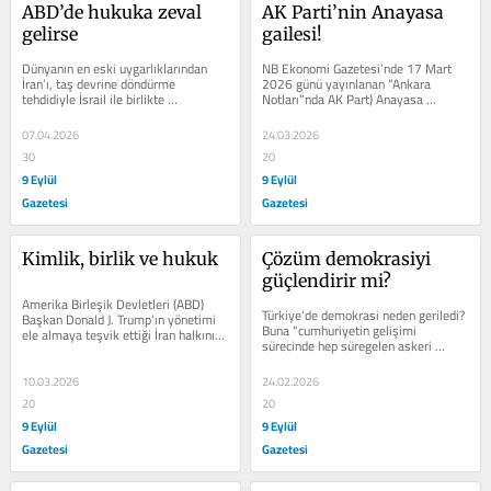
ABD’de hukuka zeval 
AK Parti’nin Anayasa 
gelirse
gailesi!
Dünyanın en eski uygarlıklarından 
NB Ekonomi Gazetesi’nde 17 Mart 
İran’ı, taş devrine döndürme 
2026 günü yayınlanan “Ankara 
tehdidiyle İsrail ile birlikte 
Notları”nda AK Part) Anayasa 
bombalamaya devam eden Amerika 
Komisyonu’nun, aylardır üzerinde...
Birleşik...
07.04.2026
24.03.2026
30
20
9 Eylül
9 Eylül
Gazetesi
Gazetesi
Kimlik, birlik ve hukuk
Çözüm demokrasiyi 
güçlendirir mi?
Amerika Birleşik Devletleri (ABD) 
Türkiye’de demokrasi neden geriledi? 
Başkan Donald J. Trump’ın yönetimi 
Buna “cumhuriyetin gelişimi 
ele almaya teşvik ettiği İran halkının 
sürecinde hep süregelen askeri 
bir kısmının, memnun olmasa...
vesayet, devlet yönetiminde 
istikrarsızlık,...
10.03.2026
24.02.2026
20
20
9 Eylül
9 Eylül
Gazetesi
Gazetesi