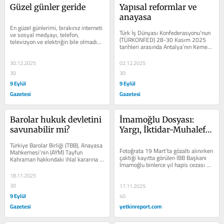
Güzel günler geride
Yapısal reformlar ve 
anayasa
En güzel günlerimi, bırakınız interneti 
Türk İş Dünyası Konfederasyonu’nun 
ve sosyal medyayı, telefon, 
(TÜRKONFED) 28-30 Kasım 2025 
televizyon ve elektriğin bile olmadığı, 
tarihleri arasında Antalya’nın Kemer 
ilçeye araçla gitmenin lüks...
ilçesinde düzenlediği “Küresel...
30.12.2025
02.12.2025
30
30
9 Eylül
9 Eylül
Gazetesi
Gazetesi
Barolar hukuk devletini 
İmamoğlu Dosyası: 
savunabilir mi?
Yargı, İktidar-Muhalefet 
Ayırmamalı
Türkiye Barolar Birliği (TBB), Anayasa 
Fotoğrata 19 Mart’ta gözaltı alınırken 
Mahkemesi’nin (AYM) Tayfun 
çaktiği kayıtta görülen İBB Başkanı 
Kahraman hakkındaki ihlal kararına 
İmamoğlu binlerce yıl hapis cezası 
uymayan İstanbul 13. Ağır Ceza 
istemiyle...
Mahkemesi...
18.11.2025
30
17.11.2025
9 Eylül
40
Gazetesi
yetkinreport.com