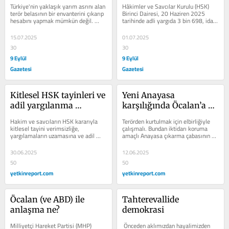
Türkiye'nin yaklaşık yarım asrını alan 
Hâkimler ve Savcılar Kurulu (HSK) 
terör belasının bir envanterini çıkarıp 
Birinci Dairesi, 20 Haziren 2025 
hesabını yapmak mümkün değil. 
tarihinde adli yargıda 3 bin 698, idari 
Hemen hemen her konuda,...
yargıda 338 olmak üzere toplam 4 
bin...
15.07.2025
01.07.2025
30
30
9 Eylül
9 Eylül
Gazetesi
Gazetesi
Kitlesel HSK tayinleri ve 
Yeni Anayasa 
adil yargılanma 
karşılığında Öcalan’a 
hakkının sistematik 
siyaset ve Suriye’de 
Hakim ve savcıların HSK kararıyla 
Terörden kurtulmak için elbirliğiyle 
ihlali
SDG’ye onay mı?
kitlesel tayini verimsizliğe, 
çalışmalı. Bundan iktidarı koruma 
yargılamaların uzamasına ve adil 
amaçlı Anayasa çıkarma çabasının 
yargılanma hakkının sistematik 
sonu oligarşik otokrasi...
ihlaline...
30.06.2025
12.06.2025
50
50
yetkinreport.com
yetkinreport.com
Öcalan (ve ABD) ile 
Tahterevallide 
anlaşma ne?
demokrasi
Milliyetçi Hareket Partisi (MHP) 
 Önceden aklımızdan hayalimizden 