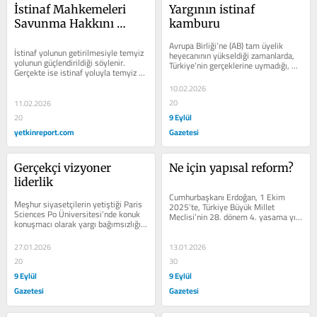
İstinaf Mahkemeleri 
Yargının istinaf 
Savunma Hakkını 
kamburu
Kısıtlamamalı
Avrupa Birliği’ne (AB) tam üyelik 
İstinaf yolunun getirilmesiyle temyiz 
heyecanının yükseldiği zamanlarda, 
yolunun güçlendirildiği söylenir. 
Türkiye’nin gerçeklerine uymadığı, 
Gerçekte ise istinaf yoluyla temyiz 
ihtiyacı da olmadığı halde,...
yolu kapatılan davalarda hakimlerin...
10.02.2026
20
11.02.2026
9 Eylül
20
yetkinreport.com
Gazetesi
Gerçekçi vizyoner 
Ne için yapısal reform?
liderlik
Cumhurbaşkanı Erdoğan, 1 Ekim 
Meşhur siyasetçilerin yetiştiği Paris 
2025’te, Türkiye Büyük Millet 
Sciences Po Üniversitesi’nde konuk 
Meclisi’nin 28. dönem 4. yasama yılı 
konuşmacı olarak yargı bağımsızlığı 
açılış toplantısında “ 2026...
ve siyaset ilişkisini...
27.01.2026
13.01.2026
20
30
9 Eylül
9 Eylül
Gazetesi
Gazetesi