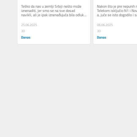
novinari ANS-a
Teško da nas u zemlji Srbiji nešto može 
Nakon što je pre nepunih 
iznenaditi, jer smo se na sve dosad 
Telekom isključio N1 i No
navikli, ali je ipak iznenađujuća bila odluka 
a, juče se isto dogodilo i 
novinara tabloida i...
je da nije reč o...
25.06.2025
06.06.2025
30
30
Danas
Danas