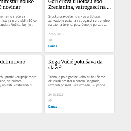
ministar koliko 
Gori crkva u Botošu kod 
ić novinar
Zrenjanina, vatrogasci na 
terenu
 nemamo sreće sa 
Srpsku pravoslavnu crkvu u Botošu 
misanja u proteklih 30-ak 
zahvatio je požar, a vatrogasci se trenutno 
ndara Vučića, koji je 
nalaze na terenu, potvrđeno je portalu 
st vežbao još...
zrenjaninski.com u Policijskoj...
22.05.2026
10
Danas
definitivno 
Koga Vučić pokušava da 
slaže?
rbu protiv korupcije mora 
Tačno je pola godine kako su beli šatori 
ena, sa nultom 
okupirali prostor u centru Beograda, 
 oblasti. Zaštićenih ni 
razapeti posred ulice između Skupštine 
biti“....
Srbije i Pionirskog parka,...
24.10.2025
40
Danas