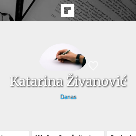
Katarina Živanović
Danas