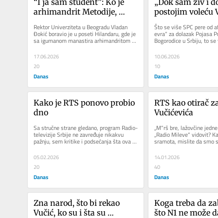
“I ja sam student”: Ko je 
„Dok sam živ i do
arhimandrit Metodije, 
postojim voleću V
iguman manastira 
je teolog Miloš St
Rektor Univerziteta u Beogradu Vladan 
Što se više SPC pere od af
Hilandar, koji priča o veri i 
koga svi „peru r
Đokić boravio je u poseti Hilandaru, gde je 
evra“ za dolazak Pojasa P
sa igumanom manastira arhimandritom 
Bogorodice u Srbiju, to se
ne deli ljude?
Metodijem, razgovarao o...
Najbolje bi bilo da se...
17.06.2026
10.06.2026
20
10
Danas
Danas
Kako je RTS ponovo probio 
RTS kao otirač za
dno
Vučićevića
Sa stručne strane gledano, program Radio-
„M“rš bre, lažovčine jedne! 
televizije Srbije ne zavređuje nikakvu 
„Radio Mileve“ vidovit? Ka
pažnju, sem kritike i podsećanja šta ova 
sramota, mislite da smo sis
kuća zapravo jeste, ali...
samo je jedan u...
05.02.2026
14.01.2026
20
40
Danas
Danas
Zna narod, što bi rekao 
Koga treba da zab
Vučić, ko su i šta su 
što N1 ne može d