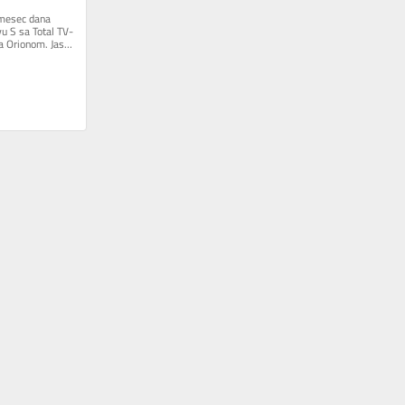
mesec dana 
vu S sa Total TV-
sa Orionom. Jasno 