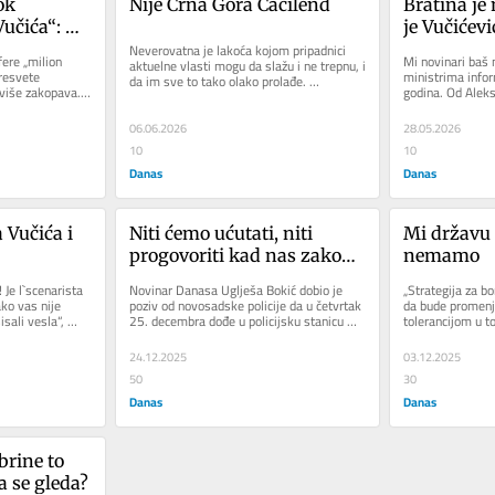
k 
Nije Crna Gora Ćacilend
Bratina je 
učića“: Ko 
je Vučićev
ojković od 
Neverovatna je lakoća kojom pripadnici 
ere „milion 
Mi novinari baš
aktuelne vlasti mogu da slažu i ne trepnu, i 
uke“?
resvete 
ministrima infor
da im sve to tako olako prolađe. 
 više zakopava. 
godina. Od Aleksa
Najbanalniji primer je kada...
svoju autoritarno
06.06.2026
28.05.2026
10
10
Danas
Danas
 Vučića i 
Niti ćemo ućutati, niti 
Mi državu 
progovoriti kad nas zakon 
nemamo
štiti
Je l`scenarista 
Novinar Danasa Uglješa Bokić dobio je 
„Strategija za bo
ko vas nije 
poziv od novosadske policije da u četvrtak 
da bude promenj
ali vesla“, 
25. decembra dođe u policijsku stanicu 
tolerancijom u toj
kako bi bio saslušan po...
nedodirljivih neće 
24.12.2025
03.12.2025
50
30
Danas
Danas
rine to 
a se gleda?