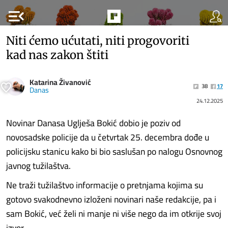
menu_open
Niti ćemo ućutati, niti progovoriti
kad nas zakon štiti
Katarina Živanović
38
17
Danas
24.12.2025
Novinar Danasa Uglješa Bokić dobio je poziv od
novosadske policije da u četvrtak 25. decembra dođe u
policijsku stanicu kako bi bio saslušan po nalogu Osnovnog
javnog tužilaštva.
Ne traži tužilaštvo informacije o pretnjama kojima su
gotovo svakodnevno izloženi novinari naše redakcije, pa i
sam Bokić, već želi ni manje ni više nego da im otkrije svoj
izvor.