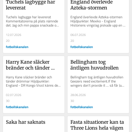
Tuchels lagbygge har 
England överlevde 
levererat
Azteka-stormen
Tuchels lagbygge har levererat 
England överlevde Azteka-stormen 
Kommentatorerna på plats nämnde 
Höjdpunkter: Mexiko - England 
det. Jag och min pappa snackade om 
Historiens vingslag piskade upp en 
det framför TV:n. Thomas Tuchel 
storm på Aztekastadion, där Jarell 
flyttar runt sina...
Quansah var...
12.07.2026
06.07.2026
20
20
fotbollskanalen
fotbollskanalen
Harry Kane släcker 
Bellingham tog 
bränder och tänder 
äntligen huvudrollen
drömmar
Harry Kane släcker bränder och 
Bellingham tog äntligen huvudrollen 
tänder drömmar Höjdpunkter: 
Geezers need excitement.If the 
England - DR Kongo Visst känns det 
wingers don’t provide it … så får Jude 
fint att vara vidare, en runda till? 
Bellingham göra det istället....
Fasta...
02.07.2026
28.06.2026
30
30
fotbollskanalen
fotbollskanalen
Saka har saknats
Fasta situationer kan ta 
Three Lions hela vägen