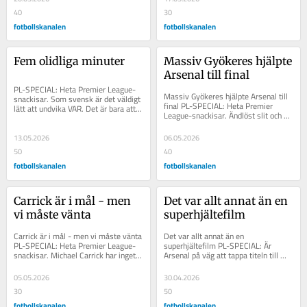
40
30
fotbollskanalen
fotbollskanalen
Fem olidliga minuter
Massiv Gyökeres hjälpte 
Arsenal till final
PL-SPECIAL: Heta Premier League-
Massiv Gyökeres hjälpte Arsenal till 
snackisar. Som svensk är det väldigt 
final PL-SPECIAL: Heta Premier 
lätt att undvika VAR. Det är bara att 
League-snackisar. Ändlöst slit och 
slå på en match i allsvenskan eller...
targetspel som ett alpberg. Viktor...
13.05.2026
06.05.2026
50
40
fotbollskanalen
fotbollskanalen
Carrick är i mål - men 
Det var allt annat än en 
vi måste vänta
superhjältefilm
Carrick är i mål - men vi måste vänta 
Det var allt annat än en 
PL-SPECIAL: Heta Premier League-
superhjältefilm PL-SPECIAL: Är 
snackisar. Michael Carrick har inget 
Arsenal på väg att tappa titeln till 
kvar att bevisa. Våren som...
City? Viktor Gyökeres gav Arsenal 
ledningen i...
05.05.2026
30.04.2026
30
50
fotbollskanalen
fotbollskanalen