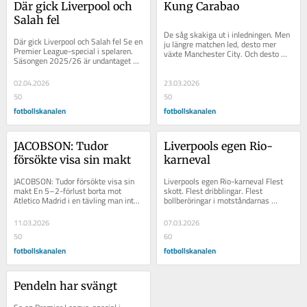
Där gick Liverpool och 
Kung Carabao
Salah fel
De såg skakiga ut i inledningen. Men 
Där gick Liverpool och Salah fel Se en 
ju längre matchen led, desto mer 
Premier League-special i spelaren. 
växte Manchester City. Och desto 
Säsongen 2025/26 är undantaget 
mindre blev Arsenal. Josep Guardiola 
som bekräftar regeln. Det är skuggan 
är...
som...
02.04.2026
23.03.2026
50
50
fotbollskanalen
fotbollskanalen
JACOBSON: Tudor 
Liverpools egen Rio-
försökte visa sin makt
karneval
JACOBSON: Tudor försökte visa sin 
Liverpools egen Rio-karneval Flest 
makt En 5–2-förlust borta mot 
skott. Flest dribblingar. Flest 
Atletico Madrid i en tävling man inte 
bollberöringar i motståndarnas 
prioriterar behövde inte vara hela...
straffområde. Det var andra som till 
slut gjorde...
11.03.2026
07.03.2026
50
60
fotbollskanalen
fotbollskanalen
Pendeln har svängt