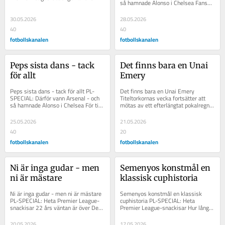
så hamnade Alonso i Chelsea Fansen 
och det är dags för reflektion. Vilka 
hade redan varit på en historisk 
lag,...
rundresa i...
30.05.2026
28.05.2026
40
40
fotbollskanalen
fotbollskanalen
Peps sista dans - tack 
Det finns bara en Unai 
för allt
Emery
Peps sista dans - tack för allt PL-
Det finns bara en Unai Emery 
SPECIAL: Därför vann Arsenal - och 
Titeltorkornas vecka fortsätter att 
så hamnade Alonso i Chelsea För tio 
mötas av ett efterlängtat pokalregn. 
år sedan slog en katalansk meteor 
Näst på tur: Aston Villa, 30 år efter...
ned...
25.05.2026
21.05.2026
40
20
fotbollskanalen
fotbollskanalen
Ni är inga gudar - men 
Semenyos konstmål en 
ni är mästare
klassisk cuphistoria
Ni är inga gudar - men ni är mästare 
Semenyos konstmål en klassisk 
PL-SPECIAL: Heta Premier League-
cuphistoria PL-SPECIAL: Heta 
snackisar 22 års väntan är över Det 
Premier League-snackisar Hur långt 
är klart att det skulle bli så här....
är det mellan London, Swindon, 
Bristol, Bath,...
20.05.2026
17.05.2026