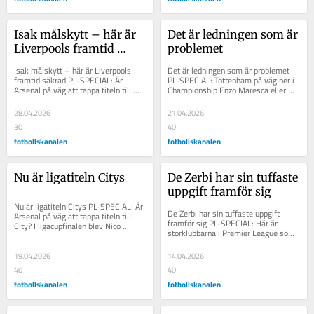
Isak målskytt – här är 
Det är ledningen som är 
Liverpools framtid 
problemet
säkrad
Isak målskytt – här är Liverpools 
Det är ledningen som är problemet 
framtid säkrad PL-SPECIAL: Är 
PL-SPECIAL: Tottenham på väg ner i 
Arsenal på väg att tappa titeln till 
Championship Enzo Maresca eller 
City? Alexander Isak har gjort sitt...
Liam Rosenior. Eller Diego Simeone? 
Det...
28.04.2026
21.04.2026
30
40
fotbollskanalen
fotbollskanalen
Nu är ligatiteln Citys
De Zerbi har sin tuffaste 
uppgift framför sig
Nu är ligatiteln Citys PL-SPECIAL: Är 
De Zerbi har sin tuffaste uppgift 
Arsenal på väg att tappa titeln till 
framför sig PL-SPECIAL: Här är 
City? I ligacupfinalen blev Nico 
storklubbarna i Premier League som 
O’Reilly hjälte för Manchester...
kan byta tränare. I Italien finns det 
en...
19.04.2026
14.04.2026
40
40
fotbollskanalen
fotbollskanalen