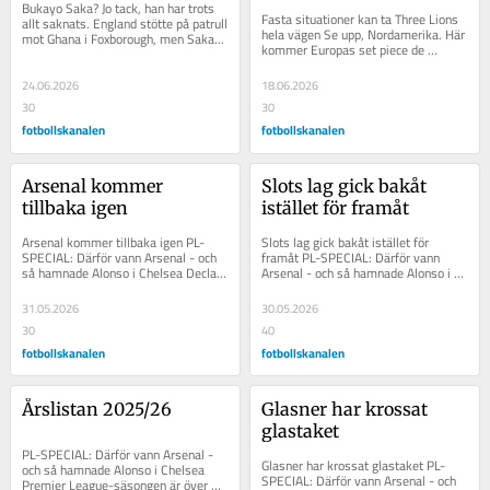
Bukayo Saka? Jo tack, han har trots 
Fasta situationer kan ta Three Lions 
allt saknats. England stötte på patrull 
hela vägen Se upp, Nordamerika. Här 
mot Ghana i Foxborough, men Sakas 
kommer Europas set piece de 
situation ger Three Lions anledning...
résistance. England är, precis som de 
senaste...
24.06.2026
18.06.2026
30
30
fotbollskanalen
fotbollskanalen
Arsenal kommer 
Slots lag gick bakåt 
tillbaka igen
istället för framåt
Arsenal kommer tillbaka igen PL-
Slots lag gick bakåt istället för 
SPECIAL: Därför vann Arsenal - och 
framåt PL-SPECIAL: Därför vann 
så hamnade Alonso i Chelsea Declan 
Arsenal - och så hamnade Alonso i 
Rice visade på motståndskraft direkt 
Chelsea Liverpool tog fem steg bakåt 
efter...
trots...
31.05.2026
30.05.2026
30
40
fotbollskanalen
fotbollskanalen
Årslistan 2025/26
Glasner har krossat 
glastaket
PL-SPECIAL: Därför vann Arsenal - 
Glasner har krossat glastaket PL-
och så hamnade Alonso i Chelsea 
SPECIAL: Därför vann Arsenal - och 
Premier League-säsongen är över 